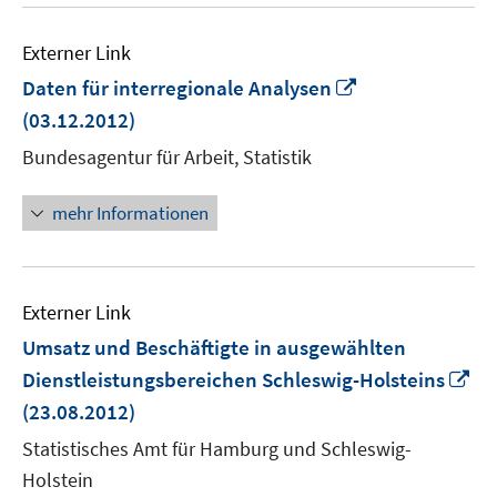
Externer Link
In
Daten für interregionale Analysen
neuem
(03.12.2012)
Fenster
Bundesagentur für Arbeit, Statistik
öffnen
mehr Informationen
Externer Link
Umsatz und Beschäftigte in ausgewählten
In
Dienstleistungsbereichen Schleswig-Holsteins
ne
(23.08.2012)
Fe
Statistisches Amt für Hamburg und Schleswig-
öf
Holstein