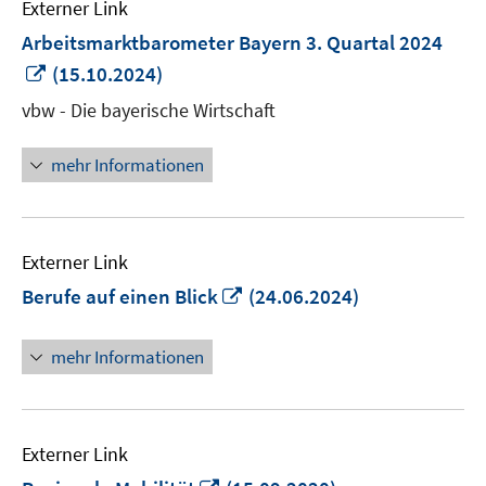
Externer Link
Arbeitsmarktbarometer Bayern 3. Quartal 2024
In
(15.10.2024)
neuem
vbw - Die bayerische Wirtschaft
Fenster
öffnen
mehr Informationen
Externer Link
In
Berufe auf einen Blick
(24.06.2024)
neuem
Fenster
mehr Informationen
öffnen
Externer Link
In