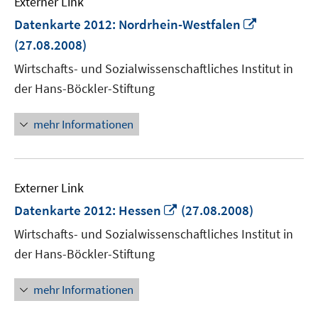
Externer Link
In
Datenkarte 2012: Nordrhein-Westfalen
neuem
(27.08.2008)
Fenster
Wirtschafts- und Sozialwissenschaftliches Institut in
öffnen
der Hans-Böckler-Stiftung
mehr Informationen
Externer Link
In
Datenkarte 2012: Hessen
(27.08.2008)
neuem
Wirtschafts- und Sozialwissenschaftliches Institut in
Fenster
der Hans-Böckler-Stiftung
öffnen
mehr Informationen