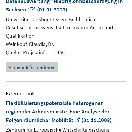
Datenauswertung "Niedriglohnbeschäftigung in
In
Sachsen"
(01.01.2009)
neuem
Universität Duisburg-Essen, Fachbereich
Fenster
Gesellschaftswissenschaften, Institut Arbeit und
öffnen
Qualifikation
Weinkopf, Claudia, Dr.
Quelle: Projektinfo des IAQ
mehr Informationen
Externer Link
Flexibilisierungspotenziale heterogener
regionaler Arbeitsmärkte. Eine Analyse der
In
Folgen räumlicher Mobilität
(01.11.2008)
neuem
Zentrum für Europäische Wirtschaftsforschung