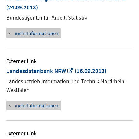
neu
(24.09.2013)
Fens
Bundesagentur für Arbeit, Statistik
öffn
mehr Informationen
Externer Link
In
Landesdatenbank NRW
(16.09.2013)
neuem
Landesbetrieb Information und Technik Nordrhein-
Fenster
Westfalen
öffnen
mehr Informationen
Externer Link