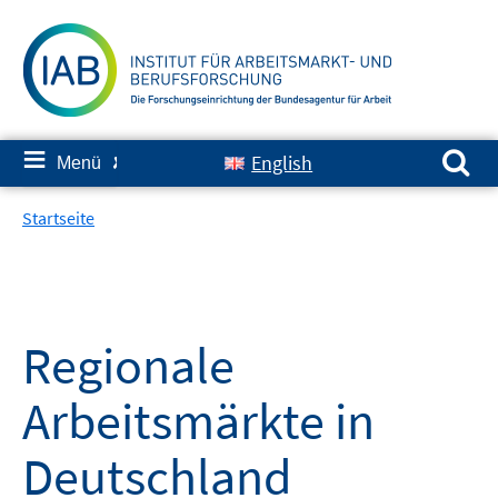
Springe
zum
Inhalt
Suchen nach:
≡
English
Menü
✘
Startseite
Regionale
Arbeitsmärkte in
Deutschland