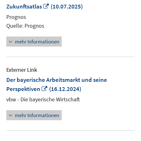
In
Zukunftsatlas
(10.07.2025)
neuem
Prognos
Fenster
Quelle: Prognos
öffnen
mehr Informationen
Externer Link
Der bayerische Arbeitsmarkt und seine
In
Perspektiven
(16.12.2024)
neuem
vbw - Die bayerische Wirtschaft
Fenster
öffnen
mehr Informationen