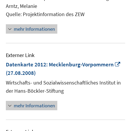
Fenster
Arntz, Melanie
öffnen
Quelle: Projektinformation des ZEW
mehr Informationen
Externer Link
In
Datenkarte 2012: Mecklenburg-Vorpommern
neu
(27.08.2008)
Fens
Wirtschafts- und Sozialwissenschaftliches Institut in
öffn
der Hans-Böckler-Stiftung
mehr Informationen