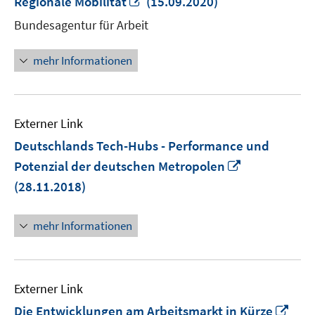
Regionale Mobilität
(15.09.2020)
neuem
Bundesagentur für Arbeit
Fenster
öffnen
mehr Informationen
Externer Link
Deutschlands Tech-Hubs - Performance und
In
Potenzial der deutschen Metropolen
neuem
(28.11.2018)
Fenster
öffnen
mehr Informationen
Externer Link
In
Die Entwicklungen am Arbeitsmarkt in Kürze