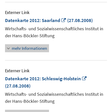
Externer Link
In
Datenkarte 2012: Saarland
(27.08.2008)
neuem
Wirtschafts- und Sozialwissenschaftliches Institut in
Fenster
der Hans-Böckler-Stiftung
öffnen
mehr Informationen
Externer Link
In
Datenkarte 2012: Schleswig-Holstein
neuem
(27.08.2008)
Fenster
Wirtschafts- und Sozialwissenschaftliches Institut in
öffnen
der Hans-Böckler-Stiftung