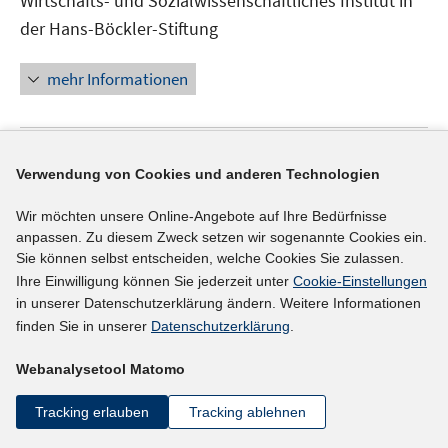
Wirtschafts- und Sozialwissenschaftliches Institut in
Fenster
der Hans-Böckler-Stiftung
öffnen
mehr Informationen
Externer Link
Verwendung von Cookies und anderen Technologien
In
Datenkarte 2012: Berlin
(27.08.2008)
Wir möchten unsere Online-Angebote auf Ihre Bedürfnisse
neuem
Wirtschafts- und Sozialwissenschaftliches Institut in
anpassen. Zu diesem Zweck setzen wir sogenannte Cookies ein.
Fenster
der Hans-Böckler-Stiftung
Sie können selbst entscheiden, welche Cookies Sie zulassen.
öffnen
Ihre Einwilligung können Sie jederzeit unter
Cookie-Einstellungen
in unserer Datenschutzerklärung ändern. Weitere Informationen
mehr Informationen
finden Sie in unserer
Datenschutzerklärung
.
Webanalysetool Matomo
Externer Link
Tracking erlauben
Tracking ablehnen
In
Datenkarte 2012: Rheinland-Pfalz
(27.08.2008)