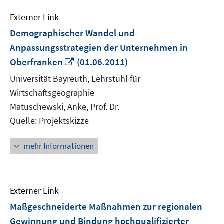
Externer Link
Demographischer Wandel und
Anpassungsstrategien der Unternehmen in
In
Oberfranken
(01.06.2011)
neuem
Universität Bayreuth, Lehrstuhl für
Fenster
Wirtschaftsgeographie
öffnen
Matuschewski, Anke, Prof. Dr.
Quelle: Projektskizze
mehr Informationen
Externer Link
Maßgeschneiderte Maßnahmen zur regionalen
Gewinnung und Bindung hochqualifizierter