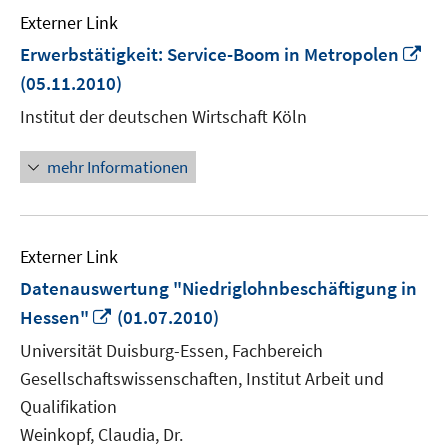
Externer Link
In
Erwerbstätigkeit: Service-Boom in Metropolen
ne
(05.11.2010)
Fe
Institut der deutschen Wirtschaft Köln
öf
mehr Informationen
Externer Link
Datenauswertung "Niedriglohnbeschäftigung in
In
Hessen"
(01.07.2010)
neuem
Universität Duisburg-Essen, Fachbereich
Fenster
Gesellschaftswissenschaften, Institut Arbeit und
öffnen
Qualifikation
Weinkopf, Claudia, Dr.