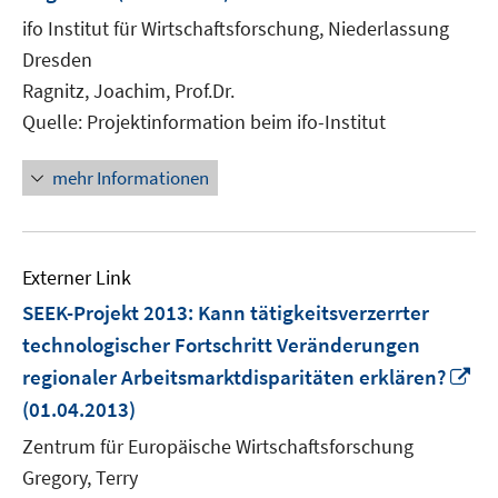
neuem
ifo Institut für Wirtschaftsforschung, Niederlassung
Fenster
Dresden
öffnen
Ragnitz, Joachim, Prof.Dr.
Quelle: Projektinformation beim ifo-Institut
mehr Informationen
Externer Link
SEEK-Projekt 2013: Kann tätigkeitsverzerrter
technologischer Fortschritt Veränderungen
In
regionaler Arbeitsmarktdisparitäten erklären?
ne
(01.04.2013)
Fe
Zentrum für Europäische Wirtschaftsforschung
öf
Gregory, Terry