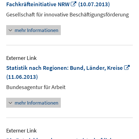
In
Fachkräfteinitiative NRW
(10.07.2013)
neuem
Gesellschaft für innovative Beschäftigungsförderung
Fenster
öffnen
mehr Informationen
Externer Link
In
Statistik nach Regionen: Bund, Länder, Kreise
ne
(11.06.2013)
Fen
Bundesagentur für Arbeit
öff
mehr Informationen
Externer Link