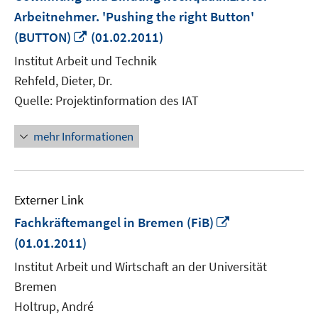
Arbeitnehmer. 'Pushing the right Button'
In
(BUTTON)
(01.02.2011)
neuem
Institut Arbeit und Technik
Fenster
Rehfeld, Dieter, Dr.
öffnen
Quelle: Projektinformation des IAT
mehr Informationen
Externer Link
In
Fachkräftemangel in Bremen (FiB)
neuem
(01.01.2011)
Fenster
Institut Arbeit und Wirtschaft an der Universität
öffnen
Bremen
Holtrup, André