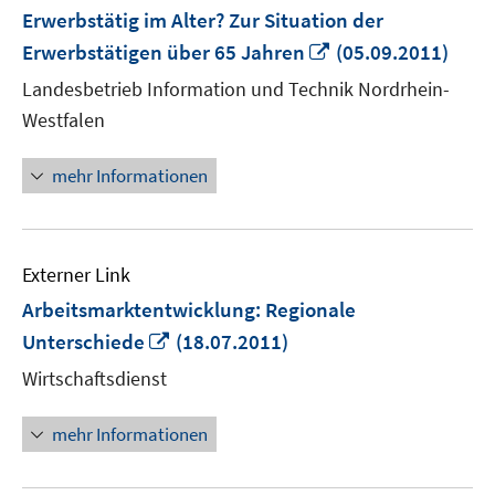
Erwerbstätig im Alter? Zur Situation der
In
Erwerbstätigen über 65 Jahren
(05.09.2011)
neuem
Landesbetrieb Information und Technik Nordrhein-
Fenster
Westfalen
öffnen
mehr Informationen
Externer Link
Arbeitsmarktentwicklung: Regionale
In
Unterschiede
(18.07.2011)
neuem
Wirtschaftsdienst
Fenster
öffnen
mehr Informationen