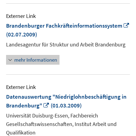
Externer Link
In
Brandenburger Fachkräfteinformationssystem
n
(02.07.2009)
Fe
Landesagentur für Struktur und Arbeit Brandenburg
öf
mehr Informationen
Externer Link
Datenauswertung "Niedriglohnbeschäftigung in
In
Brandenburg"
(01.03.2009)
neuem
Universität Duisburg-Essen, Fachbereich
Fenster
Gesellschaftswissenschaften, Institut Arbeit und
öffnen
Qualifikation