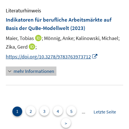
n
f
e
n
n
e
n
Literaturhinweis
m
n
e
F
Indikatoren für berufliche Arbeitsmärkte auf
n
e
Basis der QuBe-Modellwelt
(2023)
n
I
Maier, Tobias
;
Mönnig, Anke;
Kalinowski, Michael;
s
n
t
I
Zika, Gerd
;
n
e
n
I
https://doi.org/10.3278/9783763973712
e
r
n
n
u
ö
e
n
mehr Informationen
e
f
u
e
m
f
e
u
F
n
m
e
e
e
F
m
n
n
e
F
s
n
e
1
2
3
4
5
...
Letzte Seite
t
s
n
e
t
>
s
r