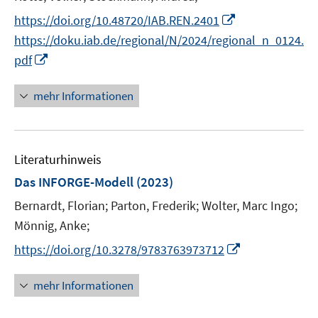
n
e
I
s
https://doi.org/10.48720/IAB.REN.2401
r
n
t
https://doku.iab.de/regional/N/2024/regional_n_0124.
ö
n
e
I
pdf
f
e
r
n
f
u
ö
n
mehr Informationen
n
e
f
e
e
m
f
u
n
F
n
e
e
e
Literaturhinweis
m
n
n
F
Das INFORGE-Modell
(2023)
s
e
Bernardt, Florian;
Parton, Frederik;
Wolter, Marc Ingo;
t
n
e
Mönnig, Anke;
s
r
t
I
https://doi.org/10.3278/9783763973712
ö
e
n
f
r
n
mehr Informationen
f
ö
e
n
f
u