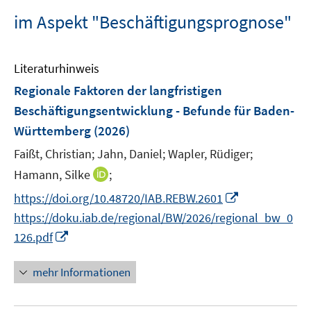
im Aspekt "Beschäftigungsprognose"
Literaturhinweis
Regionale Faktoren der langfristigen
Beschäftigungsentwicklung - Befunde für Baden-
Württemberg
(2026)
Faißt, Christian;
Jahn, Daniel;
Wapler, Rüdiger;
I
Hamann, Silke
;
n
I
https://doi.org/10.48720/IAB.REBW.2601
n
n
https://doku.iab.de/regional/BW/2026/regional_bw_0
e
n
I
126.pdf
u
e
n
e
u
n
mehr Informationen
m
e
e
F
m
u
e