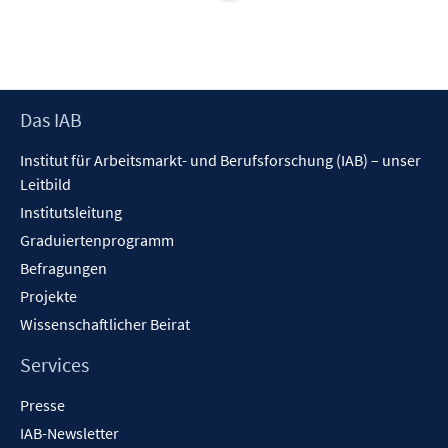
e
t
ö
r
e
f
ö
r
f
f
ö
n
f
f
e
Footer
Das IAB
n
f
n
Inhalt
e
n
Institut für Arbeitsmarkt- und Berufsforschung (IAB) – unser
n
e
Leitbild
n
Institutsleitung
Graduiertenprogramm
Befragungen
Projekte
Wissenschaftlicher Beirat
Services
Presse
IAB-Newsletter