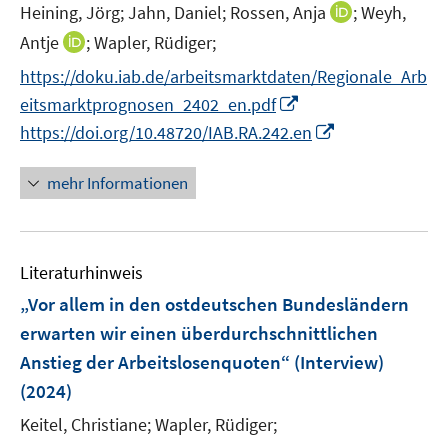
t
I
Heining, Jörg;
Jahn, Daniel;
Rossen, Anja
;
Weyh,
s
f
ö
e
n
t
f
I
Antje
;
Wapler, Rüdiger;
f
r
n
e
n
n
f
https://doku.iab.de/arbeitsmarktdaten/Regionale_Arb
ö
e
r
e
n
n
I
eitsmarktprognosen_2402_en.pdf
f
u
ö
n
e
e
n
f
I
e
https://doi.org/10.48720/IAB.RA.242.en
f
u
n
n
n
n
m
f
e
e
e
n
F
n
mehr Informationen
m
u
n
e
e
e
F
e
u
n
n
e
m
e
s
n
F
Literaturhinweis
m
t
s
e
F
e
„Vor allem in den ostdeutschen Bundesländern
t
n
e
r
e
erwarten wir einen überdurchschnittlichen
s
n
ö
r
Anstieg der Arbeitslosenquoten“ (Interview)
t
s
f
ö
e
(2024)
t
f
f
r
e
n
Keitel, Christiane;
Wapler, Rüdiger;
f
ö
r
e