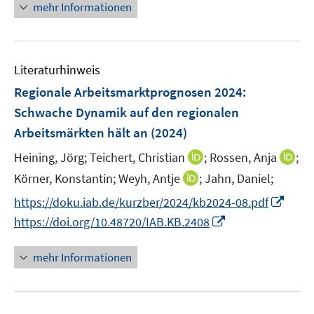
n
e
mehr Informationen
n
e
n
e
u
n
e
Literaturhinweis
m
F
Regionale Arbeitsmarktprognosen 2024:
e
Schwache Dynamik auf den regionalen
n
Arbeitsmärkten hält an
(2024)
s
t
I
I
Heining, Jörg;
Teichert, Christian
;
Rossen, Anja
;
e
n
n
I
Körner, Konstantin;
Weyh, Antje
;
Jahn, Daniel;
r
n
n
n
I
https://doku.iab.de/kurzber/2024/kb2024-08.pdf
ö
e
e
n
n
I
https://doi.org/10.48720/IAB.KB.2408
f
u
u
e
n
n
f
e
e
u
e
n
n
mehr Informationen
m
m
e
u
e
e
F
F
m
e
u
n
e
e
F
m
e
n
n
e