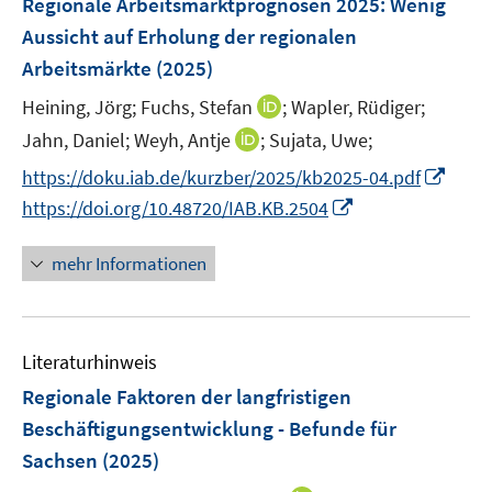
Regionale Arbeitsmarktprognosen 2025: Wenig
t
s
n
r
e
e
Aussicht auf Erholung der regionalen
t
s
ö
n
r
e
Arbeitsmärkte
(2025)
t
f
s
ö
r
e
f
t
I
Heining, Jörg;
Fuchs, Stefan
;
Wapler, Rüdiger;
f
ö
r
n
e
n
f
I
Jahn, Daniel;
Weyh, Antje
;
Sujata, Uwe;
f
ö
e
r
n
n
n
f
I
https://doku.iab.de/kurzber/2025/kb2025-04.pdf
f
n
ö
e
e
n
n
n
f
I
https://doi.org/10.48720/IAB.KB.2504
f
u
n
e
e
n
n
n
f
e
u
n
e
e
n
n
mehr Informationen
m
e
u
n
e
e
F
m
e
u
n
e
F
m
e
n
e
F
Literaturhinweis
m
s
n
e
F
Regionale Faktoren der langfristigen
t
s
n
e
e
Beschäftigungsentwicklung - Befunde für
t
s
n
r
e
Sachsen
(2025)
t
s
ö
r
e