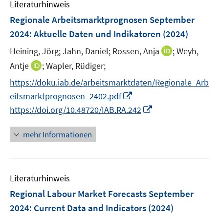
F
Literaturhinweis
m
s
s
n
e
F
Regionale Arbeitsmarktprognosen September
t
t
s
n
e
e
e
2024
:
Aktuelle Daten und Indikatoren
(2024)
t
s
n
r
r
e
t
I
Heining, Jörg;
Jahn, Daniel;
Rossen, Anja
;
Weyh,
s
ö
ö
r
e
n
t
I
Antje
;
Wapler, Rüdiger;
f
f
ö
r
n
e
n
f
f
f
https://doku.iab.de/arbeitsmarktdaten/Regionale_Arb
ö
e
r
n
n
n
f
I
eitsmarktprognosen_2402.pdf
f
u
ö
e
e
e
n
n
I
f
e
https://doi.org/10.48720/IAB.RA.242
f
u
n
n
e
n
n
n
m
f
e
n
e
n
e
F
n
mehr Informationen
m
u
e
n
e
e
F
e
u
n
n
e
m
e
s
n
F
Literaturhinweis
m
t
s
e
F
e
Regional Labour Market Forecasts September
t
n
e
r
e
2024
:
Current Data and Indicators
(2024)
s
n
ö
r