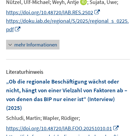
t
I
Nützel, Ulf-Michael;
Weyh, Antje
;
Sujata, Uwe;
f
ö
r
e
n
f
I
f
https://doi.org/10.48720/IAB.RES.2502
ö
r
n
n
n
f
https://doku.iab.de/regional/S/2025/regional_s_0225.
f
ö
e
e
n
n
I
f
pdf
f
u
n
e
e
n
n
f
e
u
n
n
e
n
mehr Informationen
m
e
e
n
e
F
m
u
n
e
F
e
n
e
Literaturhinweis
m
s
n
F
„Ob die regionale Beschäftigung wächst oder
t
s
e
e
nicht, hängt von einer Vielzahl von Faktoren ab –
t
n
r
von denen das BIP nur einer ist“ (Interview)
e
s
ö
r
(2025)
t
f
ö
e
Schludi, Martin;
Wapler, Rüdiger;
f
f
r
n
I
f
https://doi.org/10.48720/IAB.FOO.20251010.01
ö
e
n
n