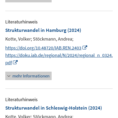
e
e
n
n
m
u
e
F
e
n
e
Literaturhinweis
m
n
F
Strukturwandel in Hamburg
(2024)
s
e
Kotte, Volker;
Stöckmann, Andrea;
t
n
e
I
s
https://doi.org/10.48720/IAB.REN.2403
r
n
t
https://doku.iab.de/regional/N/2024/regional_n_0324.
ö
n
e
I
pdf
f
e
r
n
f
u
ö
n
mehr Informationen
n
e
f
e
e
m
f
u
n
F
n
e
e
e
Literaturhinweis
m
n
n
F
Strukturwandel in Schleswig-Holstein
(2024)
s
e
Kotte, Volker;
Stöckmann, Andrea;
t