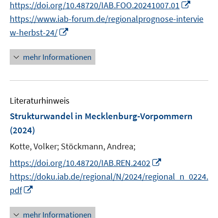
n
I
https://doi.org/10.48720/IAB.FOO.20241007.01
f
ö
n
e
n
f
https://www.iab-forum.de/regionalprognose-intervie
f
n
n
n
I
f
w-herbst-24/
e
e
n
n
u
n
n
e
mehr Informationen
e
e
n
m
u
F
e
e
Literaturhinweis
m
n
F
Strukturwandel in Mecklenburg-Vorpommern
s
e
(2024)
t
n
e
Kotte, Volker;
Stöckmann, Andrea;
s
r
t
I
https://doi.org/10.48720/IAB.REN.2402
ö
e
n
https://doku.iab.de/regional/N/2024/regional_n_0224.
f
r
n
I
pdf
f
ö
e
n
n
f
u
n
e
mehr Informationen
f