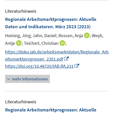
e
f
e
n
n
Literaturhinweis
m
e
F
Regionale Arbeitsmarktprognosen
:
Aktuelle
n
e
Daten und Indikatoren. März 2023
(2023)
n
I
Heining, Jörg;
Jahn, Daniel;
Rossen, Anja
;
Weyh,
s
n
t
I
I
Antje
;
Teichert, Christian
;
n
e
n
n
https://doku.iab.de/arbeitsmarktdaten/Regionale_Arb
e
r
n
n
I
eitsmarktprognosen_2301.pdf
u
ö
e
e
n
I
e
https://doi.org/10.48720/IAB.RA.231
f
u
u
n
n
m
f
e
e
e
n
F
n
mehr Informationen
m
m
u
e
e
e
F
F
e
u
n
n
e
e
m
e
s
n
n
F
Literaturhinweis
m
t
s
s
e
F
e
Regionale Arbeitsmarktprognosen
:
Aktuelle
t
t
n