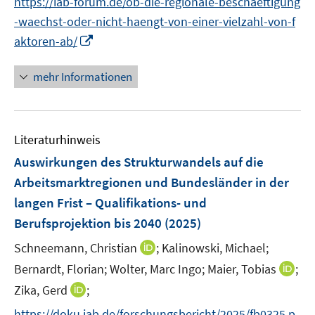
https://iab-forum.de/ob-die-regionale-beschaeftigung
f
n
n
e
f
-waechst-oder-nicht-haengt-von-einer-vielzahl-von-f
e
n
n
I
aktoren-ab/
u
e
n
e
n
n
mehr Informationen
m
e
F
u
e
e
n
Literaturhinweis
m
s
F
Auswirkungen des Strukturwandels auf die
t
e
Arbeitsmarktregionen und Bundesländer in der
e
n
r
langen Frist – Qualifikations- und
s
ö
Berufsprojektion bis 2040
(2025)
t
f
e
I
Schneemann, Christian
;
Kalinowski, Michael;
f
r
n
n
I
Bernardt, Florian;
Wolter, Marc Ingo;
Maier, Tobias
;
ö
n
e
n
I
Zika, Gerd
;
f
e
n
n
n
f
https://doku.iab.de/forschungsbericht/2025/fb0325.p
u