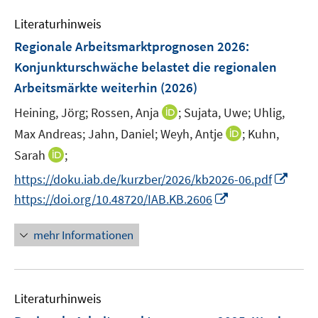
F
e
n
e
Literaturhinweis
m
s
n
F
Regionale Arbeitsmarktprognosen 2026:
t
s
e
e
Konjunkturschwäche belastet die regionalen
t
n
r
Arbeitsmärkte weiterhin
(2026)
e
s
ö
r
t
I
Heining, Jörg;
Rossen, Anja
;
Sujata, Uwe;
Uhlig,
f
ö
e
n
f
I
Max Andreas;
Jahn, Daniel;
Weyh, Antje
;
Kuhn,
f
r
n
n
n
I
Sarah
;
f
ö
e
e
n
n
n
I
f
https://doku.iab.de/kurzber/2026/kb2026-06.pdf
u
n
e
n
e
n
f
e
I
https://doi.org/10.48720/IAB.KB.2606
u
e
n
n
n
m
n
e
u
e
e
F
n
mehr Informationen
m
e
u
n
e
e
F
m
e
n
u
e
F
m
s
e
n
e
F
Literaturhinweis
t
m
s
n
e
e
F