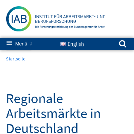
Springe
zum
Inhalt
Suchen nach:
≡
English
Menü
✘
Startseite
Regionale
Arbeitsmärkte in
Deutschland