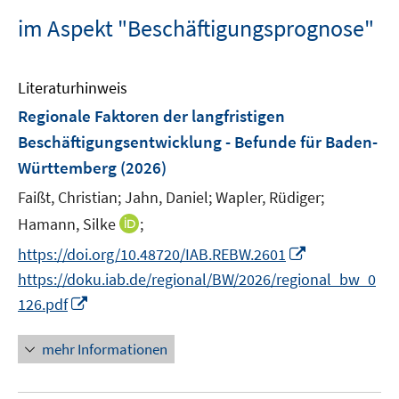
im Aspekt "Beschäftigungsprognose"
Literaturhinweis
Regionale Faktoren der langfristigen
Beschäftigungsentwicklung - Befunde für Baden-
Württemberg
(2026)
Faißt, Christian;
Jahn, Daniel;
Wapler, Rüdiger;
I
Hamann, Silke
;
n
I
https://doi.org/10.48720/IAB.REBW.2601
n
n
https://doku.iab.de/regional/BW/2026/regional_bw_0
e
n
I
126.pdf
u
e
n
e
u
n
mehr Informationen
m
e
e
F
m
u
e