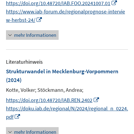
n
I
https://doi.org/10.48720/IAB.FOO.20241007.01
f
ö
n
e
n
f
https://www.iab-forum.de/regionalprognose-intervie
f
n
n
n
I
f
w-herbst-24/
e
e
n
n
u
n
n
e
mehr Informationen
e
e
n
m
u
F
e
e
Literaturhinweis
m
n
F
Strukturwandel in Mecklenburg-Vorpommern
s
e
(2024)
t
n
e
Kotte, Volker;
Stöckmann, Andrea;
s
r
t
I
https://doi.org/10.48720/IAB.REN.2402
ö
e
n
https://doku.iab.de/regional/N/2024/regional_n_0224.
f
r
n
I
pdf
f
ö
e
n
n
f
u
n
e
mehr Informationen
f