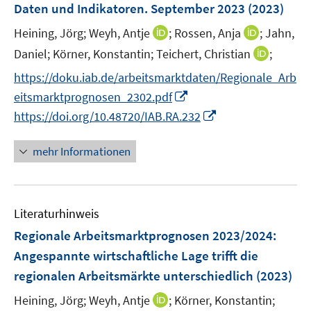
e
r
e
e
Daten und Indikatoren. September 2023
(2023)
s
n
ö
r
r
t
I
I
Heining, Jörg;
Weyh, Antje
;
Rossen, Anja
;
Jahn,
s
f
ö
ö
e
n
n
t
f
I
Daniel;
Körner, Konstantin;
Teichert, Christian
;
f
f
r
n
n
e
n
n
f
f
https://doku.iab.de/arbeitsmarktdaten/Regionale_Arb
ö
e
e
r
e
n
n
n
I
eitsmarktprognosen_2302.pdf
f
u
u
ö
n
e
e
e
n
f
I
e
e
https://doi.org/10.48720/IAB.RA.232
f
u
n
n
n
n
n
m
m
f
e
e
e
n
F
F
n
mehr Informationen
m
u
n
e
e
e
e
F
e
u
n
n
n
e
m
e
s
s
n
F
Literaturhinweis
m
t
t
s
e
F
e
e
Regionale Arbeitsmarktprognosen 2023/2024:
t
n
e
r
r
e
Angespannte wirtschaftliche Lage trifft die
s
n
ö
ö
r
regionalen Arbeitsmärkte unterschiedlich
(2023)
t
s
f
f
ö
e
t
f
f
I
Heining, Jörg;
Weyh, Antje
;
Körner, Konstantin;
f