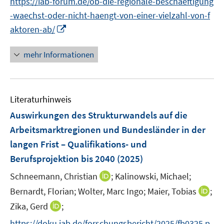
https://iab-forum.de/ob-die-regionale-beschaeftigung
f
n
n
e
f
-waechst-oder-nicht-haengt-von-einer-vielzahl-von-f
e
n
n
I
aktoren-ab/
u
e
n
e
n
n
mehr Informationen
m
e
F
u
e
e
n
Literaturhinweis
m
s
F
Auswirkungen des Strukturwandels auf die
t
e
Arbeitsmarktregionen und Bundesländer in der
e
n
r
langen Frist – Qualifikations- und
s
ö
Berufsprojektion bis 2040
(2025)
t
f
e
I
Schneemann, Christian
;
Kalinowski, Michael;
f
r
n
n
I
Bernardt, Florian;
Wolter, Marc Ingo;
Maier, Tobias
;
ö
n
e
n
I
Zika, Gerd
;
f
e
n
n
n
f
https://doku.iab.de/forschungsbericht/2025/fb0325.p
u