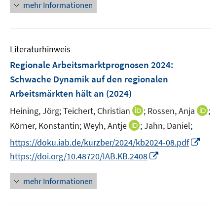
n
e
mehr Informationen
n
e
n
e
u
n
e
Literaturhinweis
m
F
Regionale Arbeitsmarktprognosen 2024:
e
Schwache Dynamik auf den regionalen
n
Arbeitsmärkten hält an
(2024)
s
t
I
I
Heining, Jörg;
Teichert, Christian
;
Rossen, Anja
;
e
n
n
I
Körner, Konstantin;
Weyh, Antje
;
Jahn, Daniel;
r
n
n
n
I
https://doku.iab.de/kurzber/2024/kb2024-08.pdf
ö
e
e
n
n
I
https://doi.org/10.48720/IAB.KB.2408
f
u
u
e
n
n
f
e
e
u
e
n
n
mehr Informationen
m
m
e
u
e
e
F
F
m
e
u
n
e
e
F
m
e
n
n
e