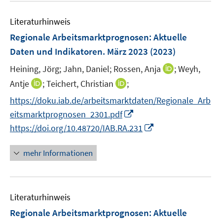
e
f
e
n
n
Literaturhinweis
m
e
F
Regionale Arbeitsmarktprognosen
:
Aktuelle
n
e
Daten und Indikatoren. März 2023
(2023)
n
I
Heining, Jörg;
Jahn, Daniel;
Rossen, Anja
;
Weyh,
s
n
t
I
I
Antje
;
Teichert, Christian
;
n
e
n
n
https://doku.iab.de/arbeitsmarktdaten/Regionale_Arb
e
r
n
n
I
eitsmarktprognosen_2301.pdf
u
ö
e
e
n
I
e
https://doi.org/10.48720/IAB.RA.231
f
u
u
n
n
m
f
e
e
e
n
F
n
mehr Informationen
m
m
u
e
e
e
F
F
e
u
n
n
e
e
m
e
s
n
n
F
Literaturhinweis
m
t
s
s
e
F
e
Regionale Arbeitsmarktprognosen
:
Aktuelle
t
t
n