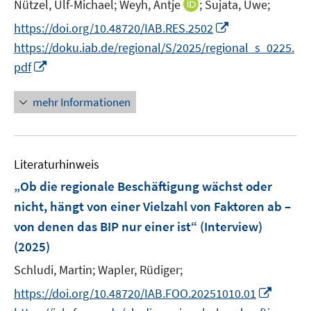
t
I
Nützel, Ulf-Michael;
Weyh, Antje
;
Sujata, Uwe;
f
ö
r
e
n
f
I
f
https://doi.org/10.48720/IAB.RES.2502
ö
r
n
n
n
f
https://doku.iab.de/regional/S/2025/regional_s_0225.
f
ö
e
e
n
n
I
f
pdf
f
u
n
e
e
n
n
f
e
u
n
n
e
n
mehr Informationen
m
e
e
n
e
F
m
u
n
e
F
e
n
e
Literaturhinweis
m
s
n
F
„Ob die regionale Beschäftigung wächst oder
t
s
e
e
nicht, hängt von einer Vielzahl von Faktoren ab –
t
n
r
von denen das BIP nur einer ist“ (Interview)
e
s
ö
r
(2025)
t
f
ö
e
Schludi, Martin;
Wapler, Rüdiger;
f
f
r
n
I
f
https://doi.org/10.48720/IAB.FOO.20251010.01
ö
e
n
n