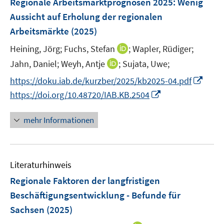
Regionale Arbeitsmarktprognosen 2025: Wenig
t
s
n
r
e
e
Aussicht auf Erholung der regionalen
t
s
ö
n
r
e
Arbeitsmärkte
(2025)
t
f
s
ö
r
e
f
t
I
Heining, Jörg;
Fuchs, Stefan
;
Wapler, Rüdiger;
f
ö
r
n
e
n
f
I
Jahn, Daniel;
Weyh, Antje
;
Sujata, Uwe;
f
ö
e
r
n
n
n
f
I
https://doku.iab.de/kurzber/2025/kb2025-04.pdf
f
n
ö
e
e
n
n
n
f
I
https://doi.org/10.48720/IAB.KB.2504
f
u
n
e
e
n
n
n
f
e
u
n
e
e
n
n
mehr Informationen
m
e
u
n
e
e
F
m
e
u
n
e
F
m
e
n
e
F
Literaturhinweis
m
s
n
e
F
Regionale Faktoren der langfristigen
t
s
n
e
e
Beschäftigungsentwicklung - Befunde für
t
s
n
r
e
Sachsen
(2025)
t
s
ö
r
e