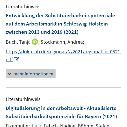
n
e
Literaturhinweis
m
n
F
Entwicklung der Substituierbarkeitspotenziale
s
e
auf dem Arbeitsmarkt in Schleswig-Holstein
t
n
e
zwischen 2013 und 2019
(2021)
s
r
t
I
Buch, Tanja
;
Stöckmann, Andrea;
ö
e
n
f
https://doku.iab.de/regional/N/2021/regional_n_0521.
r
n
f
I
pdf
ö
e
n
n
f
u
e
n
mehr Informationen
f
e
n
e
n
m
u
e
F
e
n
e
Literaturhinweis
m
n
F
Digitalisierung in der Arbeitswelt - Aktualisierte
s
e
Substituierbarkeitspotenziale für Bayern
(2021)
t
n
e
Eigenhüller, Lutz;
Fetsch, Nadine;
Böhme, Stefan;
s