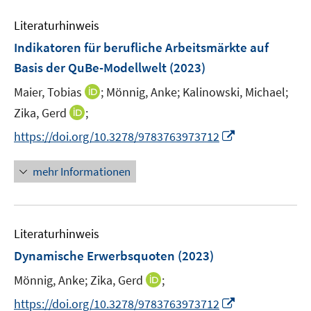
n
f
e
n
n
e
n
Literaturhinweis
m
n
e
F
Indikatoren für berufliche Arbeitsmärkte auf
n
e
Basis der QuBe-Modellwelt
(2023)
n
I
Maier, Tobias
;
Mönnig, Anke;
Kalinowski, Michael;
s
n
t
I
Zika, Gerd
;
n
e
n
I
https://doi.org/10.3278/9783763973712
e
r
n
n
u
ö
e
n
mehr Informationen
e
f
u
e
m
f
e
u
F
n
m
e
e
e
F
Literaturhinweis
m
n
n
e
F
Dynamische Erwerbsquoten
(2023)
s
n
e
t
s
I
Mönnig, Anke;
Zika, Gerd
;
n
e
t
n
s
I
https://doi.org/10.3278/9783763973712
r