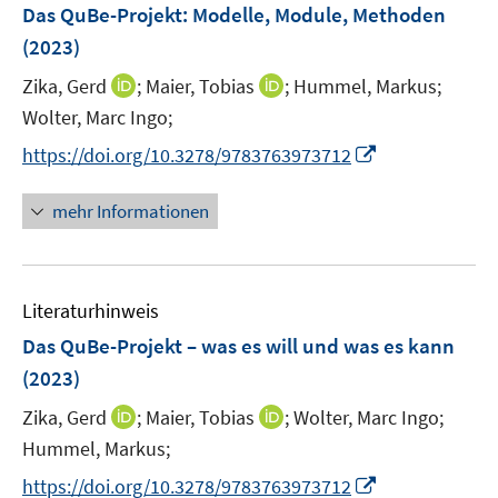
F
Das QuBe-Projekt: Modelle, Module, Methoden
s
n
n
e
t
(2023)
s
s
n
e
t
t
I
I
Zika, Gerd
;
Maier, Tobias
;
Hummel, Markus;
s
r
e
e
n
n
t
Wolter, Marc Ingo;
ö
r
r
n
n
e
f
I
https://doi.org/10.3278/9783763973712
ö
ö
e
e
r
f
n
f
f
u
u
ö
n
n
mehr Informationen
f
f
e
e
f
e
e
n
n
m
m
f
n
u
e
e
F
F
n
e
n
n
e
e
e
Literaturhinweis
m
n
n
n
F
Das QuBe-Projekt – was es will und was es kann
s
s
e
(2023)
t
t
n
e
e
I
I
Zika, Gerd
;
Maier, Tobias
;
Wolter, Marc Ingo;
s
r
r
n
n
t
Hummel, Markus;
ö
ö
n
n
e
I
f
f
https://doi.org/10.3278/9783763973712
e
e