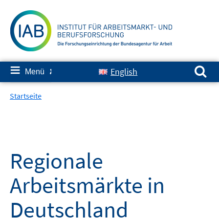
Springe
zum
Inhalt
Suchen nach:
≡
English
Menü
✘
Startseite
Regionale
Arbeitsmärkte in
Deutschland