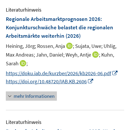
F
e
n
e
Literaturhinweis
m
s
n
F
Regionale Arbeitsmarktprognosen 2026:
t
s
e
e
Konjunkturschwäche belastet die regionalen
t
n
r
Arbeitsmärkte weiterhin
(2026)
e
s
ö
r
t
I
Heining, Jörg;
Rossen, Anja
;
Sujata, Uwe;
Uhlig,
f
ö
e
n
f
I
Max Andreas;
Jahn, Daniel;
Weyh, Antje
;
Kuhn,
f
r
n
n
n
I
Sarah
;
f
ö
e
e
n
n
n
I
f
https://doku.iab.de/kurzber/2026/kb2026-06.pdf
u
n
e
n
e
n
f
e
I
https://doi.org/10.48720/IAB.KB.2606
u
e
n
n
n
m
n
e
u
e
e
F
n
mehr Informationen
m
e
u
n
e
e
F
m
e
n
u
e
F
m
s
e
n
e
F
Literaturhinweis
t
m
s
n
e
e
F