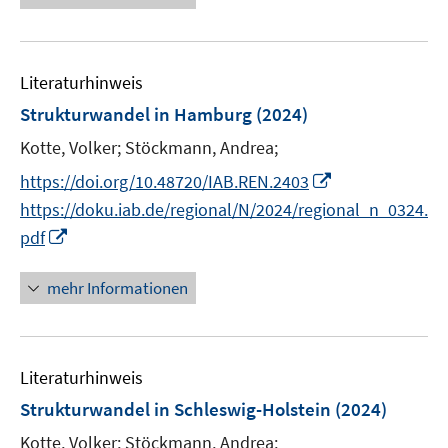
e
e
n
n
m
u
e
F
e
n
e
Literaturhinweis
m
n
F
Strukturwandel in Hamburg
(2024)
s
e
Kotte, Volker;
Stöckmann, Andrea;
t
n
e
I
s
https://doi.org/10.48720/IAB.REN.2403
r
n
t
https://doku.iab.de/regional/N/2024/regional_n_0324.
ö
n
e
I
pdf
f
e
r
n
f
u
ö
n
mehr Informationen
n
e
f
e
e
m
f
u
n
F
n
e
e
e
Literaturhinweis
m
n
n
F
Strukturwandel in Schleswig-Holstein
(2024)
s
e
Kotte, Volker;
Stöckmann, Andrea;
t