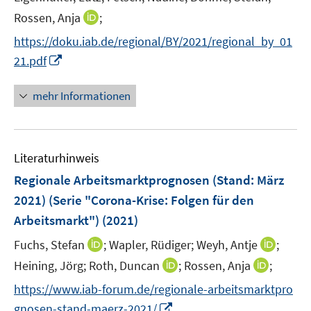
r
t
I
Rossen, Anja
;
ö
e
n
f
https://doku.iab.de/regional/BY/2021/regional_by_01
r
n
f
I
21.pdf
ö
e
n
n
f
u
e
n
mehr Informationen
f
e
n
e
n
m
u
e
F
e
n
e
Literaturhinweis
m
n
F
Regionale Arbeitsmarktprognosen (Stand: März
s
e
2021) (Serie "Corona-Krise: Folgen für den
t
n
e
Arbeitsmarkt")
(2021)
s
r
t
I
I
Fuchs, Stefan
;
Wapler, Rüdiger;
Weyh, Antje
;
ö
e
n
n
I
I
Heining, Jörg;
Roth, Duncan
;
Rossen, Anja
;
f
r
n
n
n
n
f
https://www.iab-forum.de/regionale-arbeitsmarktpro
ö
e
e
n
n
n
I
gnosen-stand-maerz-2021/
f
u
u