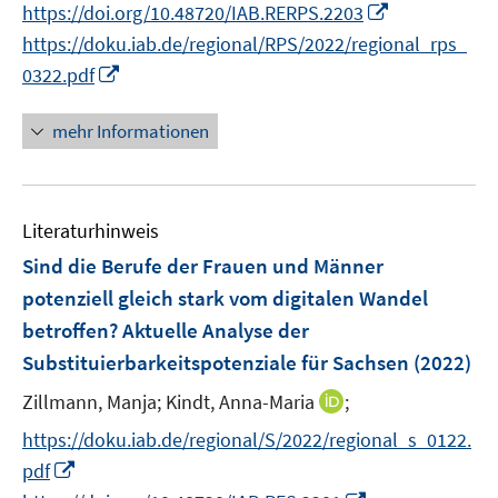
n
f
I
https://doi.org/10.48720/IAB.RERPS.2203
f
r
n
n
n
f
https://doku.iab.de/regional/RPS/2022/regional_rps_
ö
e
e
n
n
I
0322.pdf
f
u
n
e
e
n
f
e
u
n
n
n
mehr Informationen
m
e
e
e
F
m
u
n
e
F
e
n
e
Literaturhinweis
m
s
n
F
Sind die Berufe der Frauen und Männer
t
s
e
e
potenziell gleich stark vom digitalen Wandel
t
n
r
betroffen? Aktuelle Analyse der
e
s
ö
r
Substituierbarkeitspotenziale für Sachsen
(2022)
t
f
ö
e
f
I
Zillmann, Manja;
Kindt, Anna-Maria
;
f
r
n
n
f
https://doku.iab.de/regional/S/2022/regional_s_0122.
ö
e
n
n
I
pdf
f
n
e
e
n