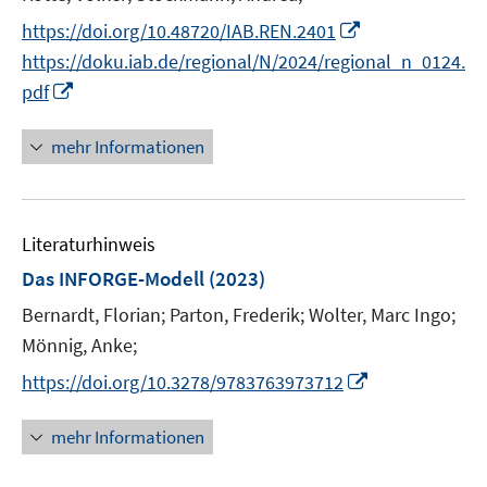
n
e
I
s
https://doi.org/10.48720/IAB.REN.2401
r
n
t
https://doku.iab.de/regional/N/2024/regional_n_0124.
ö
n
e
I
pdf
f
e
r
n
f
u
ö
n
mehr Informationen
n
e
f
e
e
m
f
u
n
F
n
e
e
e
Literaturhinweis
m
n
n
F
Das INFORGE-Modell
(2023)
s
e
Bernardt, Florian;
Parton, Frederik;
Wolter, Marc Ingo;
t
n
e
Mönnig, Anke;
s
r
t
I
https://doi.org/10.3278/9783763973712
ö
e
n
f
r
n
mehr Informationen
f
ö
e
n
f
u