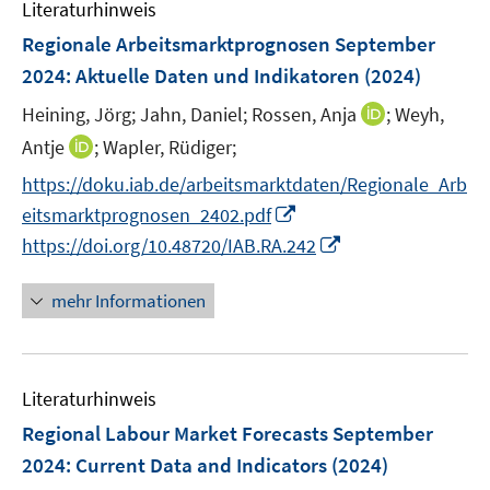
F
Literaturhinweis
m
s
s
n
e
F
Regionale Arbeitsmarktprognosen September
t
t
s
n
e
e
e
2024
:
Aktuelle Daten und Indikatoren
(2024)
t
s
n
r
r
e
t
I
Heining, Jörg;
Jahn, Daniel;
Rossen, Anja
;
Weyh,
s
ö
ö
r
e
n
t
I
Antje
;
Wapler, Rüdiger;
f
f
ö
r
n
e
n
f
f
f
https://doku.iab.de/arbeitsmarktdaten/Regionale_Arb
ö
e
r
n
n
n
f
I
eitsmarktprognosen_2402.pdf
f
u
ö
e
e
e
n
n
I
f
e
https://doi.org/10.48720/IAB.RA.242
f
u
n
n
e
n
n
n
m
f
e
n
e
n
e
F
n
mehr Informationen
m
u
e
n
e
e
F
e
u
n
n
e
m
e
s
n
F
Literaturhinweis
m
t
s
e
F
e
Regional Labour Market Forecasts September
t
n
e
r
e
2024
:
Current Data and Indicators
(2024)
s
n
ö
r