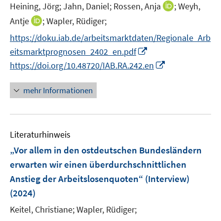
t
I
Heining, Jörg;
Jahn, Daniel;
Rossen, Anja
;
Weyh,
s
f
ö
e
n
t
f
I
Antje
;
Wapler, Rüdiger;
f
r
n
e
n
n
f
https://doku.iab.de/arbeitsmarktdaten/Regionale_Arb
ö
e
r
e
n
n
I
eitsmarktprognosen_2402_en.pdf
f
u
ö
n
e
e
n
f
I
e
https://doi.org/10.48720/IAB.RA.242.en
f
u
n
n
n
n
m
f
e
e
e
n
F
n
mehr Informationen
m
u
n
e
e
e
F
e
u
n
n
e
m
e
s
n
F
Literaturhinweis
m
t
s
e
F
e
„Vor allem in den ostdeutschen Bundesländern
t
n
e
r
e
erwarten wir einen überdurchschnittlichen
s
n
ö
r
Anstieg der Arbeitslosenquoten“ (Interview)
t
s
f
ö
e
(2024)
t
f
f
r
e
n
Keitel, Christiane;
Wapler, Rüdiger;
f
ö
r
e