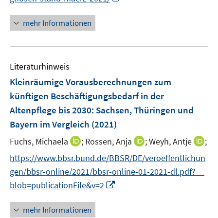
e
e
e
n
f
e
e
u
u
n
n
n
mehr Informationen
m
m
e
e
e
e
F
F
m
m
u
n
e
e
F
F
e
n
n
e
e
Literaturhinweis
m
s
s
n
n
F
Kleinräumige Vorausberechnungen zum
t
t
s
s
e
e
e
künftigen Beschäftigungsbedarf in der
t
t
n
r
r
e
e
Altenpflege bis 2030: Sachsen, Thüringen und
s
ö
ö
r
r
Bayern im Vergleich
(2021)
t
f
f
ö
ö
e
f
f
I
I
I
Fuchs, Michaela
;
Rossen, Anja
;
Weyh, Antje
;
f
f
r
n
n
n
n
n
f
f
https://www.bbsr.bund.de/BBSR/DE/veroeffentlichun
ö
e
e
n
n
n
n
n
gen/bbsr-online/2021/bbsr-online-01-2021-dl.pdf?__
f
n
n
e
e
e
e
e
I
f
blob=publicationFile&v=2
u
u
u
n
n
n
n
e
e
e
n
e
mehr Informationen
m
m
m