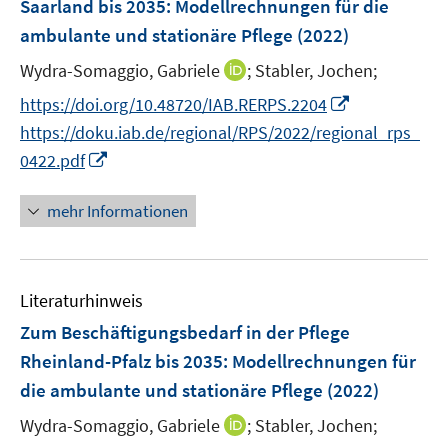
e
e
e
Saarland bis 2035: Modellrechnungen für die
t
n
ö
ö
r
r
r
ambulante und stationäre Pflege
(2022)
e
s
f
f
ö
ö
ö
r
t
f
f
I
Wydra-Somaggio, Gabriele
;
Stabler, Jochen;
f
f
f
ö
e
n
n
n
f
f
f
I
https://doi.org/10.48720/IAB.RERPS.2204
f
r
e
e
n
n
n
n
n
f
https://doku.iab.de/regional/RPS/2022/regional_rps_
ö
n
n
e
e
e
e
n
n
I
0422.pdf
f
u
n
n
n
e
e
n
f
e
u
n
n
n
mehr Informationen
m
e
e
e
F
m
u
n
e
F
e
n
e
Literaturhinweis
m
s
n
F
Zum Beschäftigungsbedarf in der Pflege
t
s
e
e
Rheinland-Pfalz bis 2035: Modellrechnungen für
t
n
r
die ambulante und stationäre Pflege
(2022)
e
s
ö
r
t
I
Wydra-Somaggio, Gabriele
;
Stabler, Jochen;
f
ö
e