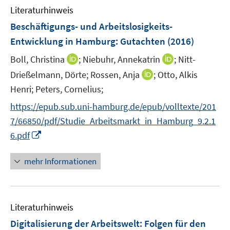
n
n
e
e
Literaturhinweis
m
s
n
n
F
Beschäftigungs- und Arbeitslosigkeits-
t
s
s
e
e
Entwicklung in Hamburg
:
Gutachten
(2016)
t
t
n
r
e
e
I
I
Boll, Christina
;
Niebuhr, Annekatrin
;
Nitt-
s
ö
r
r
n
n
t
I
Drießelmann, Dörte;
Rossen, Anja
;
Otto, Alkis
f
ö
ö
n
n
e
n
f
Henri;
Peters, Cornelius;
f
f
e
e
r
n
n
f
f
https://epub.sub.uni-hamburg.de/epub/volltexte/201
u
u
ö
e
e
n
n
e
e
7/66850/pdf/Studie_Arbeitsmarkt_in_Hamburg_9.2.1
f
u
n
e
e
m
m
I
f
6.pdf
e
n
n
F
F
n
n
m
e
e
n
e
F
mehr Informationen
n
n
e
n
e
s
s
u
n
t
t
e
s
e
e
Literaturhinweis
m
t
r
r
F
e
Digitalisierung der Arbeitswelt
:
Folgen für den