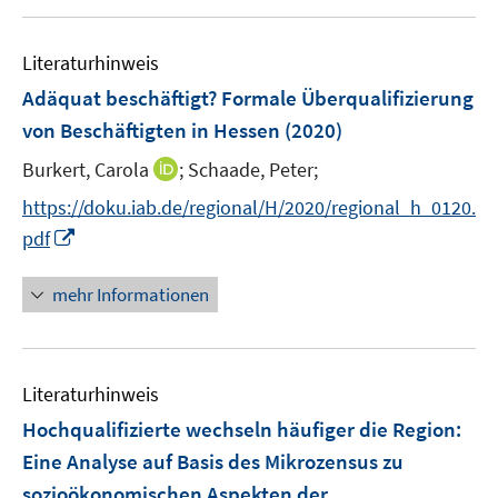
u
n
e
F
e
n
e
Literaturhinweis
m
s
n
F
Adäquat beschäftigt? Formale Überqualifizierung
t
s
e
e
von Beschäftigten in Hessen
(2020)
t
n
r
e
I
Burkert, Carola
;
Schaade, Peter;
s
ö
r
n
t
f
https://doku.iab.de/regional/H/2020/regional_h_0120.
ö
n
e
f
I
f
pdf
e
r
n
n
f
u
ö
e
n
n
mehr Informationen
e
f
n
e
e
m
f
u
n
F
n
e
e
e
Literaturhinweis
m
n
n
F
Hochqualifizierte wechseln häufiger die Region
:
s
e
Eine Analyse auf Basis des Mikrozensus zu
t
n
e
sozioökonomischen Aspekten der