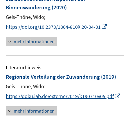
s
r
Binnenwanderung
(2020)
t
ö
e
Geis-Thöne, Wido;
f
r
f
I
https://doi.org/10.2373/1864-810X.20-04-01
ö
n
n
f
e
n
mehr Informationen
f
n
e
n
u
e
e
n
Literaturhinweis
m
F
Regionale Verteilung der Zuwanderung
(2019)
e
Geis-Thöne, Wido;
n
I
s
https://doku.iab.de/externe/2019/k190710v05.pdf
n
t
n
e
mehr Informationen
e
r
u
ö