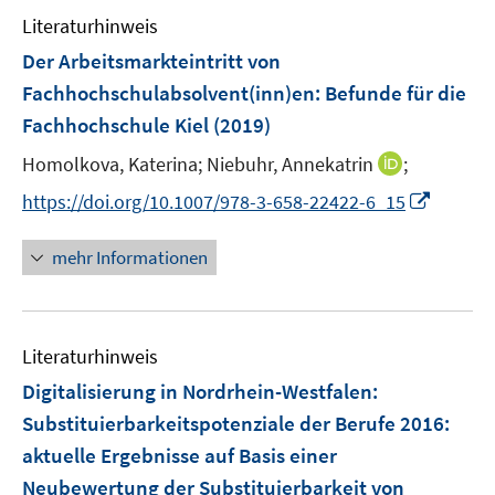
e
f
Literaturhinweis
m
f
F
n
Der Arbeitsmarkteintritt von
e
e
Fachhochschulabsolvent(inn)en
:
Befunde für die
n
n
Fachhochschule Kiel
(2019)
s
t
I
Homolkova, Katerina;
Niebuhr, Annekatrin
;
e
n
I
https://doi.org/10.1007/978-3-658-22422-6_15
r
n
n
ö
e
n
mehr Informationen
f
u
e
f
e
u
n
m
e
e
F
Literaturhinweis
m
n
e
F
Digitalisierung in Nordrhein-Westfalen:
n
e
Substituierbarkeitspotenziale der Berufe 2016
:
s
n
aktuelle Ergebnisse auf Basis einer
t
s
e
Neubewertung der Substituierbarkeit von
t