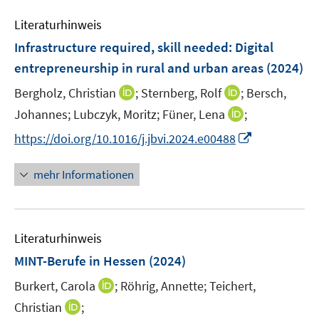
m
e
n
n
F
Literaturhinweis
m
s
s
e
F
Infrastructure required, skill needed: Digital
t
t
n
e
e
e
entrepreneurship in rural and urban areas
(2024)
s
n
r
r
t
I
I
Bergholz, Christian
;
Sternberg, Rolf
;
Bersch,
s
ö
ö
e
n
n
t
I
Johannes;
Lubczyk, Moritz;
Füner, Lena
;
f
f
r
n
n
e
n
f
f
I
https://doi.org/10.1016/j.jbvi.2024.e00488
ö
e
e
r
n
n
n
n
f
u
u
ö
e
e
e
n
mehr Informationen
f
e
e
f
u
n
n
e
n
m
m
f
e
u
e
F
F
n
m
e
n
e
e
e
F
Literaturhinweis
m
n
n
n
e
F
MINT-Berufe in Hessen
(2024)
s
s
n
e
t
t
s
I
Burkert, Carola
;
Röhrig, Annette;
Teichert,
n
e
e
t
n
I
Christian
;
s
r
r
e