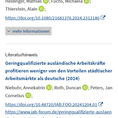
I
I
Heidinger, Mathias
;
Fuchs, Michaela
;
f
n
n
e
e
e
n
n
I
Thierstein, Alain
;
f
n
r
n
n
n
n
n
I
https://doi.org/10.1080/21681376.2024.2312186
ö
e
e
n
e
n
f
u
u
e
n
n
mehr Informationen
f
e
e
u
e
n
m
m
e
u
e
F
F
m
e
n
e
e
F
Literaturhinweis
m
n
n
e
F
Geringqualifizierte ausländische Arbeitskräfte
s
s
n
e
t
t
profitieren weniger von den Vorteilen städtischer
s
n
e
e
Arbeitsmärkte als deutsche
t
(2024)
s
r
r
e
t
I
I
Niebuhr, Annekatrin
;
Roth, Duncan
;
Peters, Jan
ö
ö
r
e
n
n
I
Cornelius
;
f
f
ö
r
n
n
n
f
f
f
I
https://doi.org/10.48720/IAB.FOO.20241204.01
ö
e
e
n
n
n
f
n
https://www.iab-forum.de/geringqualifizierte-auslaen
f
u
u
e
e
e
n
n