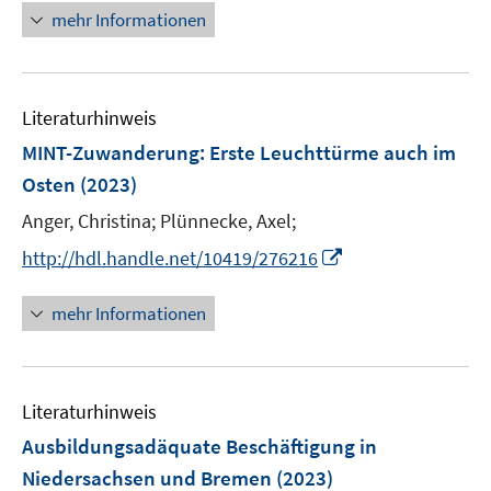
n
e
mehr Informationen
e
n
u
e
Literaturhinweis
m
F
MINT-Zuwanderung: Erste Leuchttürme auch im
e
Osten
(2023)
n
Anger, Christina;
Plünnecke, Axel;
s
t
I
http://hdl.handle.net/10419/276216
e
n
r
n
mehr Informationen
ö
e
f
u
f
e
n
Literaturhinweis
m
e
F
Ausbildungsadäquate Beschäftigung in
n
e
Niedersachsen und Bremen
(2023)