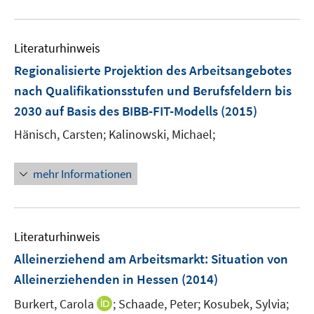
F
n
u
e
e
e
n
n
Literaturhinweis
m
s
F
Regionalisierte Projektion des Arbeitsangebotes
t
e
e
nach Qualifikationsstufen und Berufsfeldern bis
n
r
2030 auf Basis des BIBB-FIT-Modells
(2015)
s
ö
t
Hänisch, Carsten;
Kalinowski, Michael;
f
e
f
r
n
mehr Informationen
ö
e
f
n
f
n
Literaturhinweis
e
Alleinerziehend am Arbeitsmarkt
:
Situation von
n
Alleinerziehenden in Hessen
(2014)
I
Burkert, Carola
;
Schaade, Peter;
Kosubek, Sylvia;