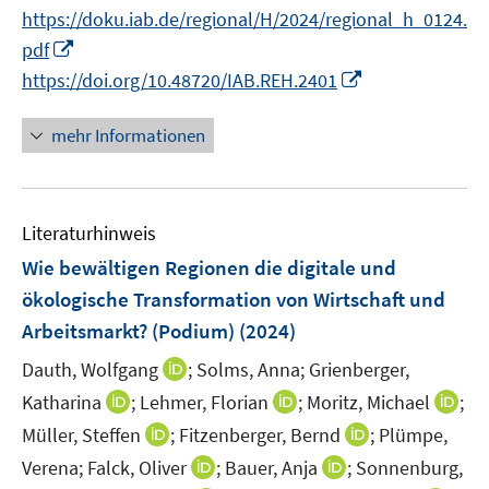
n
n
t
https://doku.iab.de/regional/H/2024/regional_h_0124.
ö
ö
r
e
n
e
f
f
I
pdf
ö
u
e
r
f
f
n
I
f
e
https://doi.org/10.48720/IAB.REH.2401
u
ö
n
n
n
n
f
m
e
f
e
e
e
n
n
F
mehr Informationen
m
f
n
n
u
e
e
e
F
n
e
u
n
n
e
e
m
e
s
n
n
F
Literaturhinweis
m
t
s
e
F
e
Wie bewältigen Regionen die digitale und
t
n
e
r
e
ökologische Transformation von Wirtschaft und
s
n
ö
r
Arbeitsmarkt? (Podium)
(2024)
t
s
f
ö
e
t
f
I
Dauth, Wolfgang
;
Solms, Anna;
Grienberger,
f
r
e
n
n
f
I
I
I
Katharina
;
Lehmer, Florian
;
Moritz, Michael
;
ö
r
e
n
n
n
n
n
I
I
Müller, Steffen
;
Fitzenberger, Bernd
;
Plümpe,
f
ö
n
e
e
n
n
n
n
n
f
I
I
Verena;
Falck, Oliver
;
Bauer, Anja
;
Sonnenburg,
f
u
n
e
e
e
n
n