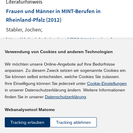
Literaturhinweis
m
n
F
Frauen und Männer in MINT-Berufen in
e
Rheinland-Pfalz
(2012)
n
Stabler, Jochen;
s
t
https://doku.iab.de/regional/RPS/2012/regional_rps_
e
I
0212.pdf
r
Verwendung von Cookies und anderen Technologien
n
ö
n
mehr Informationen
Wir möchten unsere Online-Angebote auf Ihre Bedürfnisse
f
e
anpassen. Zu diesem Zweck setzen wir sogenannte Cookies ein.
f
u
Sie können selbst entscheiden, welche Cookies Sie zulassen.
n
e
Ihre Einwilligung können Sie jederzeit unter
Cookie-Einstellungen
e
Literaturhinweis
m
in unserer Datenschutzerklärung ändern. Weitere Informationen
n
F
finden Sie in unserer
Datenschutzerklärung
.
Frauen in MINT-Berufen in Bremen
(2011)
e
Brück-Klingberg, Andrea;
Althoff, Jörg;
Webanalysetool Matomo
n
s
https://doku.iab.de/regional/NSB/2011/regional_nsb_
Tracking erlauben
Tracking ablehnen
t
I
0211.pdf
e