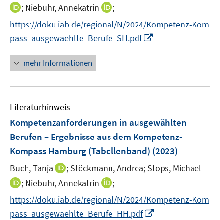
r
n
I
I
;
Niebuhr, Annekatrin
;
f
ö
n
n
n
n
f
https://doku.iab.de/regional/N/2024/Kompetenz-Kom
e
n
n
e
f
I
pass_ausgewaehlte_Berufe_SH.pdf
u
e
e
n
n
n
e
u
u
e
n
mehr Informationen
m
e
e
n
e
F
m
m
u
e
F
F
e
n
e
e
Literaturhinweis
m
s
n
n
F
Kompetenzanforderungen in ausgewählten
t
s
s
e
e
Berufen – Ergebnisse aus dem Kompetenz-
t
t
n
r
e
e
Kompass Hamburg (Tabellenband)
(2023)
s
ö
r
r
t
I
Buch, Tanja
;
Stöckmann, Andrea;
Stops, Michael
f
ö
ö
e
n
f
I
I
;
Niebuhr, Annekatrin
;
f
f
r
n
n
n
n
f
f
https://doku.iab.de/regional/N/2024/Kompetenz-Kom
ö
e
e
n
n
n
n
I
pass_ausgewaehlte_Berufe_HH.pdf
f
u
n
e
e
e
e