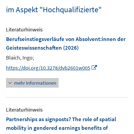
im Aspekt "Hochqualifizierte"
Literaturhinweis
Berufseinstiegsverläufe von Absolvent:innen der
Geisteswissenschaften
(2026)
Blaich, Ingo;
I
https://doi.org/10.3278/dvb2601w005
n
n
mehr Informationen
e
u
e
Literaturhinweis
m
F
Partnerships as signposts? The role of spatial
e
mobility in gendered earnings benefits of
n