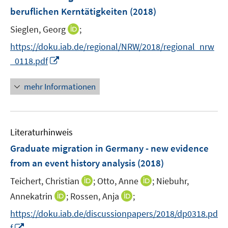
r
e
beruflichen Kerntätigkeiten
(2018)
ö
r
I
Sieglen, Georg
;
f
ö
n
f
https://doku.iab.de/regional/NRW/2018/regional_nrw
f
n
n
f
I
_0118.pdf
e
e
n
n
u
n
e
n
mehr Informationen
e
n
e
m
u
F
e
e
Literaturhinweis
m
n
F
Graduate migration in Germany - new evidence
s
e
from an event history analysis
(2018)
t
n
e
I
I
Teichert, Christian
;
Otto, Anne
;
Niebuhr,
s
r
n
n
t
I
I
Annekatrin
;
Rossen, Anja
;
ö
n
n
e
n
n
f
https://doku.iab.de/discussionpapers/2018/dp0318.pd
e
e
r
n
n
f
I
f