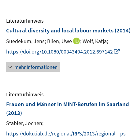
F
n
m
u
e
e
F
e
n
n
e
Literaturhinweis
m
s
n
F
Cultural diversity and local labour markets
t
(2014)
s
e
e
t
I
Suedekum, Jens;
Blien, Uwe
;
Wolf, Katja;
n
r
e
n
s
I
https://doi.org/10.1080/00343404.2012.697142
ö
r
n
t
n
f
ö
e
e
n
f
mehr Informationen
f
u
r
e
n
f
e
ö
u
e
n
m
f
e
n
e
F
Literaturhinweis
f
m
n
e
n
F
Frauen und Männer in MINT-Berufen im Saarland
n
e
e
(2013)
s
n
n
t
Stabler, Jochen;
s
e
t
https://doku.iab.de/regional/RPS/2013/regional_rps_
r