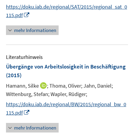
r
n
n
n
n
https://doku.iab.de/regional/SAT/2015/regional_sat_0
ö
e
e
e
n
I
115.pdf
f
u
n
n
e
n
f
e
u
n
n
mehr Informationen
m
e
e
e
F
m
u
n
e
F
e
n
e
Literaturhinweis
m
s
n
F
Übergänge von Arbeitslosigkeit in Beschäftigung
t
s
e
e
(2015)
t
n
r
e
I
Hamann, Silke
;
Thoma, Oliver;
Jahn, Daniel;
s
ö
r
n
t
Wittenburg, Stefan;
Wapler, Rüdiger;
f
ö
n
e
f
f
https://doku.iab.de/regional/BW/2015/regional_bw_0
e
r
n
f
I
115.pdf
u
ö
e
n
n
e
f
n
e
n
mehr Informationen
m
f
n
e