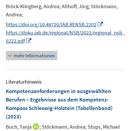
n
Brück-Klingberg, Andrea;
Althoff, Jörg;
Stöckmann,
s
t
Andrea;
e
I
https://doi.org/10.48720/IAB.RENSB.2202
r
n
https://doku.iab.de/regional/NSB/2022/regional_nsb_
ö
n
I
0222.pdf
f
e
n
f
u
n
mehr Informationen
n
e
e
e
m
u
n
F
e
e
Literaturhinweis
m
n
F
Kompetenzanforderungen in ausgewählten
s
e
Berufen – Ergebnisse aus dem Kompetenz-
t
n
Kompass Schleswig-Holstein (Tabellenband)
e
s
r
(2023)
t
ö
e
I
Buch, Tanja
;
Stöckmann, Andrea;
Stops, Michael
f