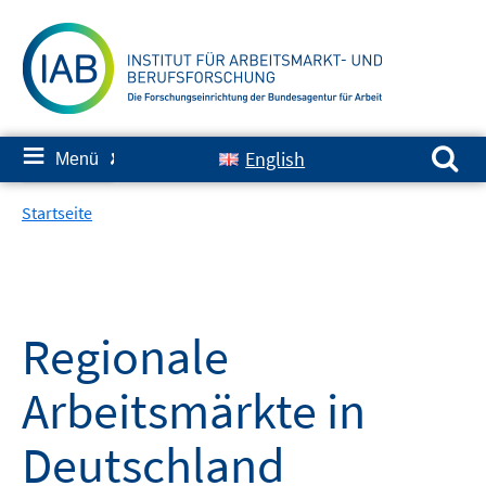
Springe
zum
Inhalt
Suchen nach:
≡
English
Menü
✘
Startseite
Regionale
Arbeitsmärkte in
Deutschland