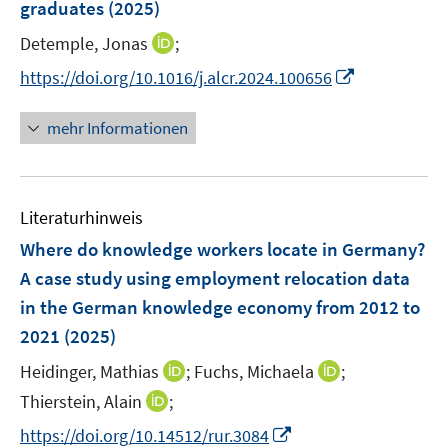
graduates
(2025)
s
t
I
Detemple, Jonas
;
e
n
I
https://doi.org/10.1016/j.alcr.2024.100656
r
n
n
ö
e
n
mehr Informationen
f
u
e
f
e
u
n
m
e
e
F
Literaturhinweis
m
n
e
F
Where do knowledge workers locate in Germany?
n
e
A case study using employment relocation data
s
n
in the German knowledge economy from 2012 to
t
s
e
2021
(2025)
t
r
e
I
I
Heidinger, Mathias
;
Fuchs, Michaela
;
ö
r
n
n
I
Thierstein, Alain
;
f
ö
n
n
n
f
I
f
https://doi.org/10.14512/rur.3084
e
e