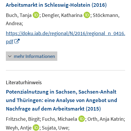
ö
ö
e
r
Arbeitsmarkt in Schleswig-Holstein
(2016)
f
f
n
ö
I
f
I
f
Buch, Tanja
;
Dengler, Katharina
;
Stöckmann,
s
f
n
n
n
n
t
Andrea;
f
n
e
n
e
e
n
https://doku.iab.de/regional/N/2016/regional_n_0416.
e
n
e
n
r
e
I
pdf
u
u
ö
n
n
e
e
f
n
mehr Informationen
m
m
f
e
F
F
n
u
e
e
e
e
n
n
n
Literaturhinweis
m
s
s
F
Potenzialnutzung in Sachsen, Sachsen-Anhalt
t
t
e
e
e
und Thüringen
:
eine Analyse von Angebot und
n
r
r
Nachfrage auf dem Arbeitsmarkt
(2015)
s
ö
ö
t
I
Fritzsche, Birgit;
Fuchs, Michaela
;
Orth, Anja Katrin;
f
f
e
n
f
f
I
Weyh, Antje
;
Sujata, Uwe;