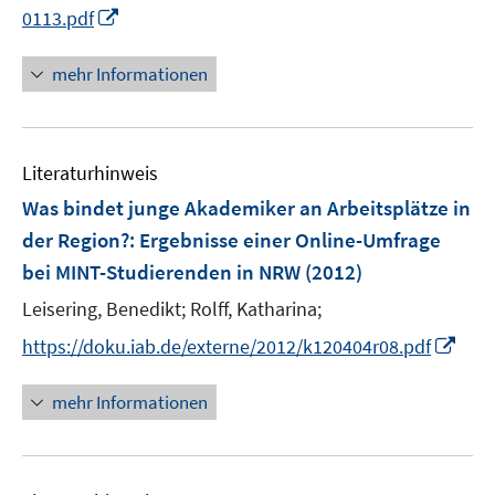
e
I
0113.pdf
ö
r
n
f
ö
n
mehr Informationen
f
f
e
n
f
u
e
n
e
n
e
Literaturhinweis
m
n
F
Was bindet junge Akademiker an Arbeitsplätze in
e
der Region?
:
Ergebnisse einer Online-Umfrage
n
bei MINT-Studierenden in NRW
(2012)
s
t
Leisering, Benedikt;
Rolff, Katharina;
e
I
https://doku.iab.de/externe/2012/k120404r08.pdf
r
n
ö
n
mehr Informationen
f
e
f
u
n
e
e