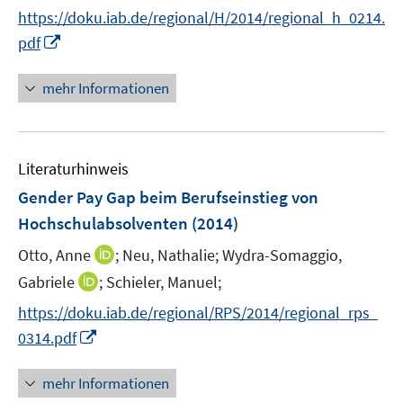
n
https://doku.iab.de/regional/H/2014/regional_h_0214.
n
I
pdf
e
n
u
n
mehr Informationen
e
e
m
u
F
e
e
Literaturhinweis
m
n
F
Gender Pay Gap beim Berufseinstieg von
s
e
Hochschulabsolventen
(2014)
t
n
e
I
Otto, Anne
;
Neu, Nathalie;
Wydra-Somaggio,
s
r
n
t
I
Gabriele
;
Schieler, Manuel;
ö
n
e
n
f
https://doku.iab.de/regional/RPS/2014/regional_rps_
e
r
n
f
I
0314.pdf
u
ö
e
n
n
e
f
u
e
n
mehr Informationen
m
f
e
n
e