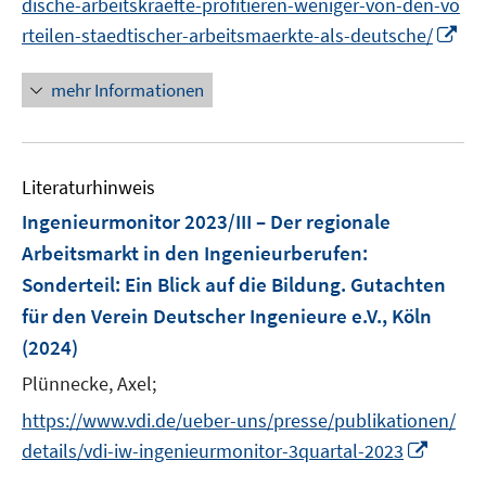
f
e
e
dische-arbeitskraefte-profitieren-weniger-von-den-vo
u
n
n
e
e
n
m
m
I
rteilen-staedtischer-arbeitsmaerkte-als-deutsche/
e
n
u
e
F
F
n
m
e
n
e
e
n
F
mehr Informationen
m
n
n
e
e
F
s
s
u
n
e
t
t
e
s
n
e
e
Literaturhinweis
m
t
s
r
r
F
e
Ingenieurmonitor 2023/III – Der regionale
t
ö
ö
e
r
Arbeitsmarkt in den Ingenieurberufen
:
e
f
f
n
ö
r
Sonderteil: Ein Blick auf die Bildung. Gutachten
f
f
s
f
ö
für den Verein Deutscher Ingenieure e.V., Köln
n
n
t
f
f
e
e
e
(2024)
n
f
n
n
r
e
Plünnecke, Axel;
n
ö
n
e
https://www.vdi.de/ueber-uns/presse/publikationen/
f
n
I
f
details/vdi-iw-ingenieurmonitor-3quartal-2023
n
n