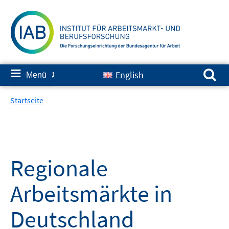
Springe
zum
Inhalt
Suchen nach:
≡
English
Menü
✘
Startseite
Regionale
Arbeitsmärkte in
Deutschland