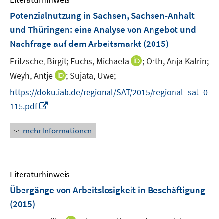
m
F
Potenzialnutzung in Sachsen, Sachsen-Anhalt
e
und Thüringen
:
eine Analyse von Angebot und
n
Nachfrage auf dem Arbeitsmarkt
(2015)
s
t
I
Fritzsche, Birgit;
Fuchs, Michaela
;
Orth, Anja Katrin;
e
n
I
Weyh, Antje
;
Sujata, Uwe;
r
n
n
https://doku.iab.de/regional/SAT/2015/regional_sat_0
ö
e
n
I
115.pdf
f
u
e
n
f
e
u
n
n
mehr Informationen
m
e
e
e
F
m
u
n
e
F
e
n
e
Literaturhinweis
m
s
n
F
Übergänge von Arbeitslosigkeit in Beschäftigung
t
s
e
e
(2015)
t
n
r
e