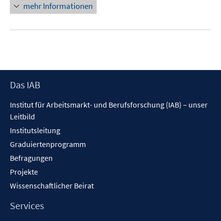
n
n
mehr Informationen
e
e
u
n
e
m
F
e
Footer
Das IAB
n
Inhalt
s
Institut für Arbeitsmarkt- und Berufsforschung (IAB) – unser
t
Leitbild
e
Institutsleitung
r
Graduiertenprogramm
ö
f
Befragungen
f
Projekte
n
Wissenschaftlicher Beirat
e
n
Services