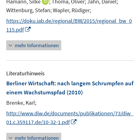
I
Hamann, Silke
;
Thoma, Oliver;
Jahn, Daniel;
s
ö
r
n
t
Wittenburg, Stefan;
Wapler, Rüdiger;
f
ö
n
e
f
f
https://doku.iab.de/regional/BW/2015/regional_bw_0
e
r
n
f
I
115.pdf
u
ö
e
n
n
e
f
n
e
n
mehr Informationen
m
f
n
e
F
n
u
e
e
e
n
n
Literaturhinweis
m
s
F
Berliner Wirtschaft: nach langem Schrumpfen auf
t
e
e
einem Wachstumspfad
(2010)
n
r
Brenke, Karl;
s
ö
t
http://www.diw.de/documents/publikationen/73/diw_
f
e
f
I
01.c.359117.de/10-32-1.pdf
r
n
n
ö
e
n
mehr Informationen