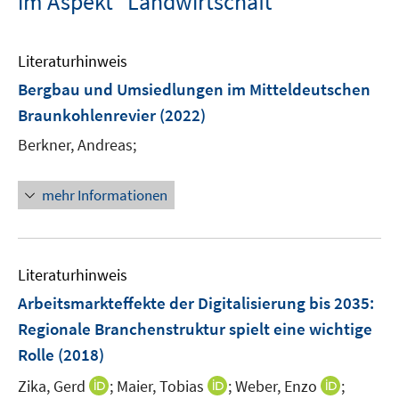
im Aspekt "Landwirtschaft"
Literaturhinweis
Bergbau und Umsiedlungen im Mitteldeutschen
Braunkohlenrevier
(2022)
Berkner, Andreas;
mehr Informationen
Literaturhinweis
Arbeitsmarkteffekte der Digitalisierung bis 2035:
Regionale Branchenstruktur spielt eine wichtige
Rolle
(2018)
I
I
I
Zika, Gerd
;
Maier, Tobias
;
Weber, Enzo
;