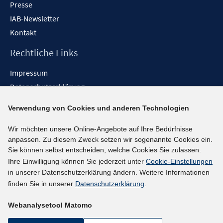
Presse
IAB-Newsletter
Kontakt
Rechtliche Links
Impressum
Datenschutzerklärung
Erklärung zur Barrierefreiheit
Verwendung von Cookies und anderen Technologien
Barrieren melden
Wir möchten unsere Online-Angebote auf Ihre Bedürfnisse
Social-Media-Kanäle
anpassen. Zu diesem Zweck setzen wir sogenannte Cookies ein.
Sie können selbst entscheiden, welche Cookies Sie zulassen.
BlueSky
Ihre Einwilligung können Sie jederzeit unter
Cookie-Einstellungen
YouTube
in unserer Datenschutzerklärung ändern. Weitere Informationen
LinkedIn
finden Sie in unserer
Datenschutzerklärung
.
XING
Webanalysetool Matomo
kununu