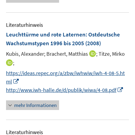
f
n
e
f
u
n
e
e
Literaturhinweis
m
n
F
Leuchttürme und rote Laternen: Ostdeutsche
e
Wachstumstypen 1996 bis 2005
(2008)
n
I
Kubis, Alexander;
Brachert, Matthias
;
Titze, Mirko
s
n
t
I
;
n
e
n
https://ideas.repec.org/a/zbw/iwhwiw/iwh-4-08-5.ht
e
r
n
I
ml
u
ö
e
n
I
e
http://www.iwh-halle.de/d/publik/wiwa/4-08.pdf
f
u
n
n
m
f
e
e
n
F
n
mehr Informationen
m
u
e
e
e
F
e
u
n
n
e
m
e
s
n
F
Literaturhinweis
m
t
s