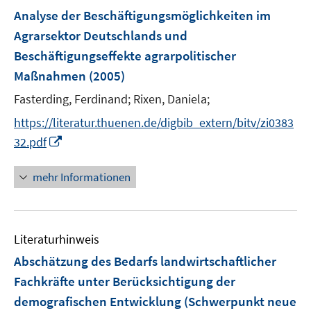
e
F
e
Analyse der Beschäftigungsmöglichkeiten im
t
n
e
r
e
Agrarsektor Deutschlands und
s
n
ö
r
Beschäftigungseffekte agrarpolitischer
t
s
f
ö
e
Maßnahmen
(2005)
t
f
f
r
e
n
Fasterding, Ferdinand;
Rixen, Daniela;
f
ö
r
e
n
https://literatur.thuenen.de/digbib_extern/bitv/zi0383
f
ö
n
e
I
f
32.pdf
f
n
n
n
f
n
e
mehr Informationen
n
e
n
e
u
n
e
Literaturhinweis
m
F
Abschätzung des Bedarfs landwirtschaftlicher
e
Fachkräfte unter Berücksichtigung der
n
demografischen Entwicklung (Schwerpunkt neue
s