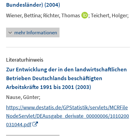
Bundesländer)
(2004)
t
e
I
Wiener, Bettina;
Richter, Thomas
;
Teichert, Holger;
r
n
ö
n
mehr Informationen
f
e
f
u
n
e
e
m
Literaturhinweis
n
F
Zur Entwicklung der in den landwirtschaftlichen
e
Betrieben Deutschlands beschäftigten
n
Arbeitskräfte 1991 bis 2001
(2003)
s
t
Nause, Günter;
e
https://www.destatis.de/GPStatistik/servlets/MCRFile
r
NodeServlet/DEAusgabe_derivate_00000006/1010200
ö
I
031044.pdf
f
n
f