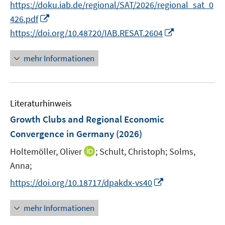
f
https://doku.iab.de/regional/SAT/2026/regional_sat_0
f
e
r
n
n
I
f
426.pdf
u
ö
e
e
n
n
I
e
https://doi.org/10.48720/IAB.RESAT.2604
f
u
n
n
e
n
m
f
e
e
n
n
F
n
mehr Informationen
m
u
e
e
e
F
e
u
n
n
e
m
e
s
n
F
Literaturhinweis
m
t
s
e
F
e
Growth Clubs and Regional Economic
t
n
e
r
e
Convergence in Germany
(2026)
s
n
ö
r
t
I
Holtemöller, Oliver
;
Schult, Christoph;
Solms,
s
f
ö
e
n
t
f
Anna;
f
r
n
e
n
f
I
https://doi.org/10.18717/dpakdx-vs40
ö
e
r
e
n
n
f
u
ö
n
e
n
mehr Informationen
f
e
f
n
e
n
m
f