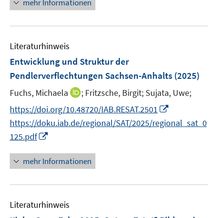
n
mehr Informationen
m
f
e
n
e
e
F
n
m
u
n
e
e
F
e
n
n
e
Literaturhinweis
m
s
n
F
Entwicklung und Struktur der
t
s
e
e
Pendlerverflechtungen Sachsen-Anhalts
(2025)
t
n
r
e
I
Fuchs, Michaela
;
Fritzsche, Birgit;
Sujata, Uwe;
s
ö
r
n
t
I
f
https://doi.org/10.48720/IAB.RESAT.2501
ö
n
e
n
f
https://doku.iab.de/regional/SAT/2025/regional_sat_0
f
e
r
n
n
I
f
125.pdf
u
ö
e
e
n
n
e
f
u
n
n
e
mehr Informationen
m
f
e
e
n
F
n
m
u
e
e
F
e
n
n
e
Literaturhinweis
m
s
n
F