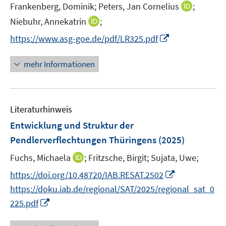
t
t
I
Frankenberg, Dominik;
Peters, Jan Cornelius
;
s
e
e
n
t
I
Niebuhr, Annekatrin
;
r
r
n
e
n
I
https://www.asg-goe.de/pdf/LR325.pdf
ö
ö
e
r
n
n
f
f
u
ö
e
n
f
f
mehr Informationen
e
f
u
e
n
n
m
f
e
u
e
e
F
n
m
e
n
n
e
e
F
Literaturhinweis
m
n
n
e
F
Entwicklung und Struktur der
s
n
e
t
Pendlerverflechtungen Thüringens
(2025)
s
n
e
t
I
Fuchs, Michaela
;
Fritzsche, Birgit;
Sujata, Uwe;
s
r
e
n
t
I
https://doi.org/10.48720/IAB.RESAT.2502
ö
r
n
e
n
f
https://doku.iab.de/regional/SAT/2025/regional_sat_0
ö
e
r
n
f
I
f
225.pdf
u
ö
e
n
n
f
e
f
u
e
n