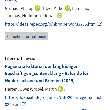
t
f
s
ö
e
n
t
I
I
Grunau, Philipp
;
Titze, Mirko
;
Lemieux,
f
r
e
e
n
n
f
I
Thomas;
Hoffmann, Florian
;
ö
n
r
n
n
n
n
I
https://ideas.repec.org/p/nbr/nberwo/33785.html
f
ö
e
e
e
n
n
f
f
u
u
n
e
n
n
mehr Informationen
f
e
e
u
e
e
n
m
m
e
u
n
e
F
F
m
e
n
e
e
F
Literaturhinweis
m
n
n
e
F
Regionale Faktoren der langfristigen
s
s
n
e
t
t
Beschäftigungsentwicklung - Befunde für
s
n
e
e
Niedersachsen und Bremen
(2025)
t
s
r
r
e
t
I
Harten, Uwe;
Wrobel, Martin
;
ö
ö
r
e
n
f
f
https://doku.iab.de/regional/NSB/2025/regional_nsb_
ö
r
n
f
f
I
f
0225.pdf
ö
e
n
n
n
f