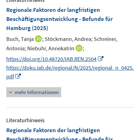
m
n
e
e
F
Regionale Faktoren der langfristigen
n
n
e
Beschäftigungsentwicklung - Befunde für
s
s
n
Hamburg
(2025)
t
t
s
e
e
t
I
Buch, Tanja
;
Stöckmann, Andrea;
Schreiner,
r
r
e
n
I
Antonia;
Niebuhr, Annekatrin
;
ö
ö
r
n
n
f
f
I
https://doi.org/10.48720/IAB.REN.2504
ö
e
n
f
f
n
https://doku.iab.de/regional/N/2025/regional_n_0425.
f
u
e
n
n
n
f
I
e
pdf
u
e
e
e
n
n
m
e
n
n
u
e
n
F
mehr Informationen
m
e
n
e
e
F
m
u
n
e
F
e
s
n
e
Literaturhinweis
m
t
s
n
F
e
Regionale Faktoren der langfristigen
t
s
e
r
e
Beschäftigungsentwicklung - Befunde für