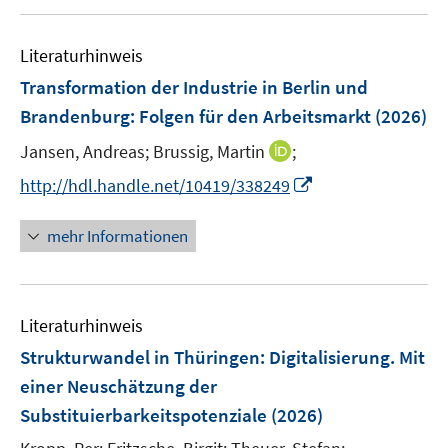
u
e
F
n
e
n
e
e
Literaturhinweis
m
n
n
F
Transformation der Industrie in Berlin und
s
e
Brandenburg: Folgen für den Arbeitsmarkt
(2026)
t
n
e
I
Jansen, Andreas;
Brussig, Martin
;
s
r
n
t
I
http://hdl.handle.net/10419/338249
ö
n
e
n
f
e
r
n
mehr Informationen
f
u
ö
e
n
e
f
u
e
m
f
e
n
F
n
Literaturhinweis
m
e
e
F
Strukturwandel in Thüringen: Digitalisierung. Mit
n
n
e
einer Neuschätzung der
s
n
Substituierbarkeitspotenziale
(2026)
t
s
e
t