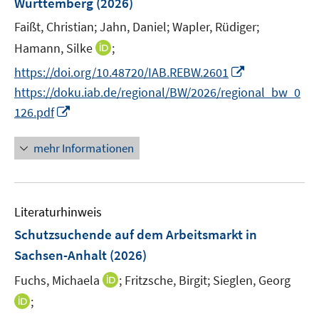
Württemberg
(2026)
t
s
ö
r
e
t
Faißt, Christian;
Jahn, Daniel;
Wapler, Rüdiger;
f
ö
r
e
f
I
Hamann, Silke
;
f
ö
r
n
n
f
I
https://doi.org/10.48720/IAB.REBW.2601
f
ö
e
n
n
n
f
https://doku.iab.de/regional/BW/2026/regional_bw_0
f
n
e
e
n
n
I
f
126.pdf
u
n
e
e
n
n
e
u
n
n
e
mehr Informationen
m
e
e
n
F
m
u
e
F
e
n
e
Literaturhinweis
m
s
n
F
Schutzsuchende auf dem Arbeitsmarkt in
t
s
e
e
Sachsen-Anhalt
(2026)
t
n
r
e
I
Fuchs, Michaela
;
Fritzsche, Birgit;
Sieglen, Georg
s
ö
r
n
t
I
;
f
ö
n
e
n