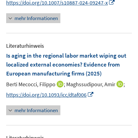
I
https://doi.org/10.1007/s10887-024-09247-x
f
ö
n
n
e
n
n
f
f
n
e
n
n
mehr Informationen
f
u
e
e
n
e
u
n
e
m
e
n
F
Literaturhinweis
m
e
F
Is aging in the regional labor market wiping out
n
e
localized external economies? Evidence from
s
n
European manufacturing firms
(2025)
t
s
e
t
I
I
Berti Mecocci, Filippo
;
Maghssudipour, Amir
;
r
e
n
n
I
https://doi.org/10.1093/icc/dtaf006
ö
r
n
n
n
f
ö
e
e
n
mehr Informationen
f
f
u
u
e
n
f
e
e
u
e
n
m
m
e
n
e
F
F
Literaturhinweis