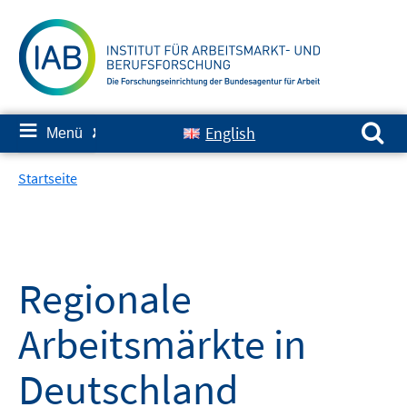
Springe
zum
Inhalt
Suchen nach:
≡
English
Menü
✘
Startseite
Regionale
Arbeitsmärkte in
Deutschland