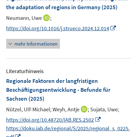
n
e
e
the adaptation of regions in Germany
(2025)
t
s
n
r
e
t
I
Neumann, Uwe
;
s
ö
r
e
n
t
f
I
https://doi.org/10.1016/j.strueco.2024.12.014
ö
r
n
e
f
n
f
ö
e
r
n
n
mehr Informationen
f
f
u
ö
e
e
n
f
e
f
n
u
e
n
m
f
e
n
e
F
n
Literaturhinweis
m
n
e
e
F
Regionale Faktoren der langfristigen
n
n
e
Beschäftigungsentwicklung - Befunde für
s
n
Sachsen
(2025)
t
s
e
t
I
Nützel, Ulf-Michael;
Weyh, Antje
;
Sujata, Uwe;
r
e
n
I
https://doi.org/10.48720/IAB.RES.2502
ö
r
n
n
f
https://doku.iab.de/regional/S/2025/regional_s_0225.
ö
e
n
f
I
pdf