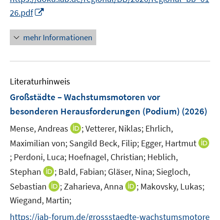
u
n
e
I
f
26.pdf
e
e
n
n
n
m
u
n
e
F
mehr Informationen
e
e
n
e
m
u
n
F
e
s
e
Literaturhinweis
m
t
n
F
e
Großstädte – Wachstumsmotoren vor
s
e
r
besonderen Herausforderungen (Podium)
(2026)
t
n
ö
e
I
Mense, Andreas
;
Vetterer, Niklas;
Ehrlich,
s
f
r
n
t
f
Maximilian von;
Sangild Beck, Filip;
Egger, Hartmut
ö
n
e
n
;
Perdoni, Luca;
Hoefnagel, Christian;
Heblich,
I
f
e
r
e
n
I
Stephan
;
Bald, Fabian;
Gläser, Nina;
Siegloch,
f
u
ö
n
n
n
n
I
I
Sebastian
;
Zaharieva, Anna
;
Makovsky, Lukas;
e
f
e
n
e
n
n
m
f
Wiegand, Martin;
u
e
n
n
n
F
n
e
https://iab-forum.de/grossstaedte-wachstumsmotore
u