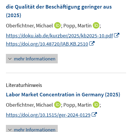
n
n
die Qualität der Beschäftigung geringer aus
t
t
s
e
e
(2025)
t
r
r
e
I
I
Oberfichtner, Michael
;
Popp, Martin
;
ö
ö
r
n
n
f
f
I
https://doku.iab.de/kurzber/2025/kb2025-10.pdf
ö
n
n
f
f
n
I
https://doi.org/10.48720/IAB.KB.2510
f
e
e
n
n
n
n
f
u
u
e
e
e
n
n
mehr Informationen
e
e
n
n
u
e
e
m
m
e
u
n
F
F
m
e
e
e
F
Literaturhinweis
m
n
n
e
F
Labor Market Concentration in Germany
(2025)
s
s
n
e
t
t
I
I
Oberfichtner, Michael
;
Popp, Martin
;
s
n
e
e
n
n
t
s
I
https://doi.org/10.1515/ger-2024-0129
r
r
n
n
e
t
n
ö
ö
e
e
r
e
n
mehr Informationen
f
f