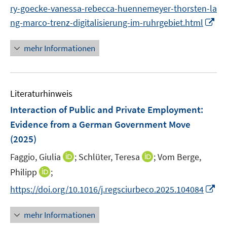
ry-goecke-vanessa-rebecca-huennemeyer-thorsten-la
f
I
ng-marco-trenz-digitalisierung-im-ruhrgebiet.html
f
n
n
n
e
mehr Informationen
e
n
u
e
Literaturhinweis
m
F
Interaction of Public and Private Employment:
e
Evidence from a German Government Move
n
(2025)
s
t
I
I
Faggio, Giulia
;
Schlüter, Teresa
;
Vom Berge,
e
n
n
I
Philipp
;
r
n
n
n
I
https://doi.org/10.1016/j.regsciurbeco.2025.104084
ö
e
e
n
n
f
u
u
e
n
mehr Informationen
f
e
e
u
e