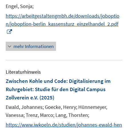
n
e
e
e
n
n
t
Engel, Sonja;
f
n
n
r
e
e
e
n
https://arbeitgestaltengmbh.de/downloads/joboptio
ö
n
n
r
e
n/joboption-berlin_kassensturz_einzelhandel_2.pdf
f
ö
n
I
f
f
n
n
f
n
e
mehr Informationen
n
e
n
e
u
n
e
Literaturhinweis
m
F
Zwischen Kohle und Code: Digitalisierung im
e
Ruhrgebiet
:
Studie für den Digital Campus
n
Zollverein e.V.
(2025)
s
t
Ewald, Johannes;
Goecke, Henry;
Hünnemeyer,
e
Vanessa;
Trenz, Marco;
Lang, Thorsten;
r
https://www.iwkoeln.de/studien/johannes-ewald-hen
ö