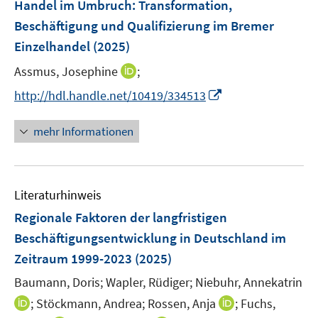
F
Handel im Umbruch
:
Transformation,
s
e
Beschäftigung und Qualifizierung im Bremer
t
n
e
Einzelhandel
(2025)
s
r
t
I
Assmus, Josephine
;
ö
e
n
I
f
http://hdl.handle.net/10419/334513
r
n
n
f
ö
e
n
n
mehr Informationen
f
u
e
e
f
e
u
n
n
m
e
e
F
Literaturhinweis
m
n
e
F
Regionale Faktoren der langfristigen
n
e
Beschäftigungsentwicklung in Deutschland im
s
n
Zeitraum 1999-2023
(2025)
t
s
e
t
Baumann, Doris;
Wapler, Rüdiger;
Niebuhr, Annekatrin
r
e
I
I
;
Stöckmann, Andrea;
Rossen, Anja
;
Fuchs,
ö
r