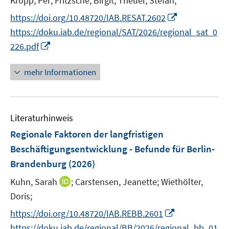
Kropp, Per;
Fritzsche, Birgit;
Theuer, Stefan;
r
e
I
https://doi.org/10.48720/IAB.RESAT.2602
ö
r
n
https://doku.iab.de/regional/SAT/2026/regional_sat_0
f
ö
n
f
I
226.pdf
f
e
n
n
f
u
e
n
mehr Informationen
n
e
n
e
e
m
u
n
F
e
e
Literaturhinweis
m
n
F
Regionale Faktoren der langfristigen
s
e
Beschäftigungsentwicklung - Befunde für Berlin-
t
n
Brandenburg
(2026)
e
s
r
t
I
Kuhn, Sarah
;
Carstensen, Jeanette;
Wiethölter,
ö
e
n
Doris;
f
r
n
I
f
https://doi.org/10.48720/IAB.REBB.2601
ö
e
n
n
https://doku.iab.de/regional/BB/2026/regional_bb_01
f