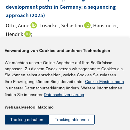
n
e
t
t
development paths in Germany: a sequencing
s
n
e
e
approach
(2025)
t
s
r
r
e
t
I
I
Otto, Anne
;
Losacker, Sebastian
;
Hansmeier,
ö
ö
r
e
n
n
I
Hendrik
;
f
f
ö
r
n
n
n
f
f
f
I
https://doi.org/10.1007/s00168-025-01375-5
ö
e
e
n
n
n
f
n
Verwendung von Cookies und anderen Technologien
f
u
u
e
e
e
n
n
mehr Informationen
f
e
e
u
n
n
e
Wir möchten unsere Online-Angebote auf Ihre Bedürfnisse
e
n
m
m
e
anpassen. Zu diesem Zweck setzen wir sogenannte Cookies ein.
n
u
e
F
F
m
Sie können selbst entscheiden, welche Cookies Sie zulassen.
e
n
e
e
F
Ihre Einwilligung können Sie jederzeit unter
Cookie-Einstellungen
Literaturhinweis
m
n
n
in unserer Datenschutzerklärung ändern. Weitere Informationen
e
F
Auswirkungen des Strukturwandels auf die
s
s
finden Sie in unserer
Datenschutzerklärung
.
n
e
t
t
Arbeitsmarktregionen und Bundesländer in der
s
n
Webanalysetool Matomo
e
e
langen Frist – Qualifikations- und
t
s
r
r
e
Berufsprojektion bis 2040
(2025)
t
Tracking erlauben
Tracking ablehnen
ö
ö
r
e
I
Schneemann, Christian
;
Kalinowski, Michael;
f
f