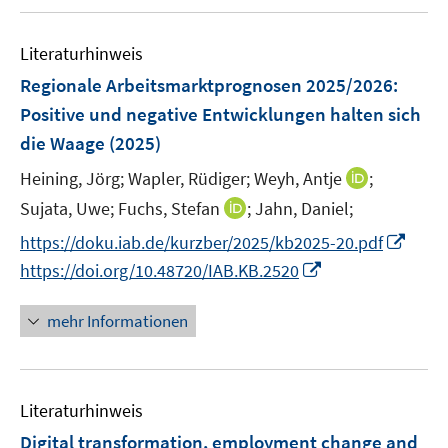
e
u
n
e
F
m
e
n
e
F
Literaturhinweis
m
s
n
e
F
Regionale Arbeitsmarktprognosen 2025/2026:
t
s
n
e
e
Positive und negative Entwicklungen halten sich
t
s
n
r
e
die Waage
(2025)
t
s
ö
r
e
t
I
Heining, Jörg;
Wapler, Rüdiger;
Weyh, Antje
;
f
ö
r
e
n
f
I
Sujata, Uwe;
Fuchs, Stefan
;
Jahn, Daniel;
f
ö
r
n
n
n
f
I
https://doku.iab.de/kurzber/2025/kb2025-20.pdf
f
ö
e
e
n
n
n
f
I
https://doi.org/10.48720/IAB.KB.2520
f
u
n
e
e
n
n
n
f
e
u
n
e
e
n
n
mehr Informationen
m
e
u
n
e
e
F
m
e
u
n
e
F
m
e
n
e
F
Literaturhinweis
m
s
n
e
F
Digital transformation, employment change and
t
s