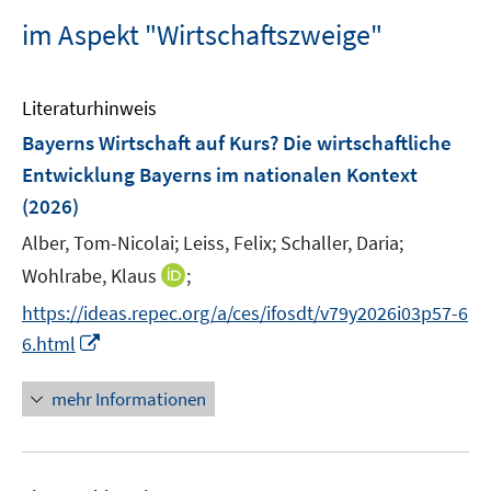
im Aspekt "Wirtschaftszweige"
Literaturhinweis
Bayerns Wirtschaft auf Kurs? Die wirtschaftliche
Entwicklung Bayerns im nationalen Kontext
(2026)
Alber, Tom-Nicolai;
Leiss, Felix;
Schaller, Daria;
I
Wohlrabe, Klaus
;
n
https://ideas.repec.org/a/ces/ifosdt/v79y2026i03p57-6
n
I
6.html
e
n
u
n
mehr Informationen
e
e
m
u
F
e
e