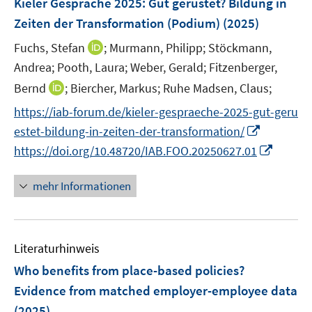
Kieler Gespräche 2025: Gut gerüstet? Bildung in
t
s
e
e
Zeiten der Transformation (Podium)
(2025)
t
n
r
e
I
Fuchs, Stefan
;
Murmann, Philipp;
Stöckmann,
s
ö
r
n
t
Andrea;
Pooth, Laura;
Weber, Gerald;
Fitzenberger,
f
ö
n
e
I
f
Bernd
;
Biercher, Markus;
Ruhe Madsen, Claus;
f
e
r
n
n
f
https://iab-forum.de/kieler-gespraeche-2025-gut-geru
u
ö
n
e
n
I
e
estet-bildung-in-zeiten-der-transformation/
f
e
n
e
n
m
f
I
https://doi.org/10.48720/IAB.FOO.20250627.01
u
n
n
F
n
n
e
e
e
e
n
mehr Informationen
m
u
n
n
e
F
e
s
u
e
m
t
e
n
F
e
Literaturhinweis
m
s
e
r
F
Who benefits from place-based policies?
t
n
ö
e
e
Evidence from matched employer-employee data
s
f
n
r
(2025)