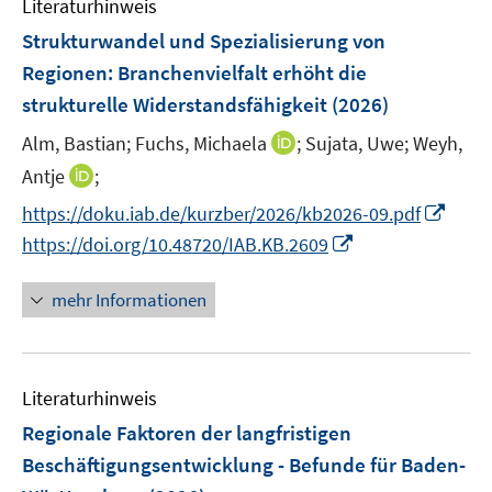
Literaturhinweis
m
n
F
Strukturwandel und Spezialisierung von
s
e
Regionen: Branchenvielfalt erhöht die
t
n
e
strukturelle Widerstandsfähigkeit
(2026)
s
r
t
I
Alm, Bastian;
Fuchs, Michaela
;
Sujata, Uwe;
Weyh,
ö
e
n
I
Antje
;
f
r
n
n
f
I
https://doku.iab.de/kurzber/2026/kb2026-09.pdf
ö
e
n
n
n
I
https://doi.org/10.48720/IAB.KB.2609
f
u
e
e
n
n
f
e
u
n
e
n
n
mehr Informationen
m
e
u
e
e
F
m
e
u
n
e
F
m
e
n
e
F
Literaturhinweis
m
s
n
e
F
Regionale Faktoren der langfristigen
t
s
n
e
e
Beschäftigungsentwicklung - Befunde für Baden-
t
s
n
r
e