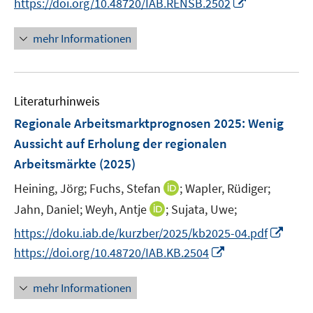
I
https://doi.org/10.48720/IAB.RENSB.2502
f
u
e
e
n
n
n
f
e
n
n
e
e
n
n
mehr Informationen
m
u
n
e
e
F
e
u
n
e
m
e
n
F
Literaturhinweis
m
s
e
F
Regionale Arbeitsmarktprognosen 2025: Wenig
t
n
e
e
Aussicht auf Erholung der regionalen
s
n
r
Arbeitsmärkte
(2025)
t
s
ö
e
t
I
Heining, Jörg;
Fuchs, Stefan
;
Wapler, Rüdiger;
f
r
e
n
f
I
Jahn, Daniel;
Weyh, Antje
;
Sujata, Uwe;
ö
r
n
n
n
I
https://doku.iab.de/kurzber/2025/kb2025-04.pdf
f
ö
e
e
n
n
f
I
https://doi.org/10.48720/IAB.KB.2504
f
u
n
e
n
n
n
f
e
u
e
e
n
n
mehr Informationen
m
e
u
n
e
e
F
m