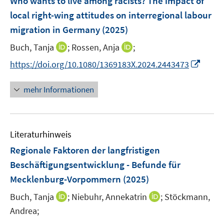
Who wants to live among racists? The impact of
t
s
e
r
e
local right-wing attitudes on interregional labour
t
n
ö
r
migration in Germany
(2025)
e
s
f
ö
r
t
f
I
I
Buch, Tanja
;
Rossen, Anja
;
f
ö
e
n
n
n
f
I
https://doi.org/10.1080/1369183X.2024.2443473
f
r
e
n
n
n
n
f
ö
n
e
e
e
n
n
mehr Informationen
f
u
u
n
e
e
f
e
e
u
n
n
m
m
e
e
F
F
Literaturhinweis
m
n
e
e
F
Regionale Faktoren der langfristigen
n
n
e
Beschäftigungsentwicklung - Befunde für
s
s
n
Mecklenburg-Vorpommern
t
(2025)
t
s
e
e
t
I
I
Buch, Tanja
;
Niebuhr, Annekatrin
;
Stöckmann,
r
r
e
n
n
Andrea;
ö
ö
r
n
n