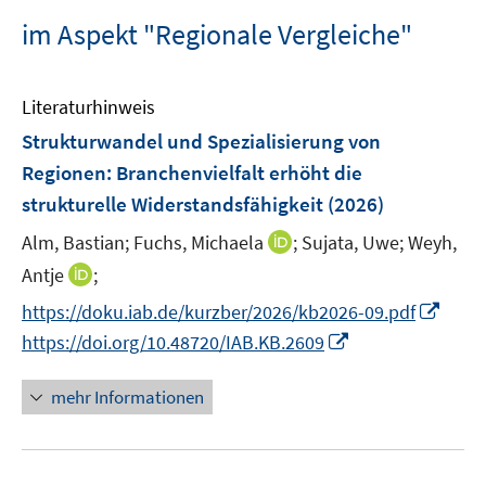
im Aspekt "Regionale Vergleiche"
Literaturhinweis
Strukturwandel und Spezialisierung von
Regionen: Branchenvielfalt erhöht die
strukturelle Widerstandsfähigkeit
(2026)
I
Alm, Bastian;
Fuchs, Michaela
;
Sujata, Uwe;
Weyh,
n
I
Antje
;
n
n
I
https://doku.iab.de/kurzber/2026/kb2026-09.pdf
e
n
n
I
https://doi.org/10.48720/IAB.KB.2609
u
e
n
n
e
u
e
n
mehr Informationen
m
e
u
e
F
m
e
u
e
F
m
e
n
e