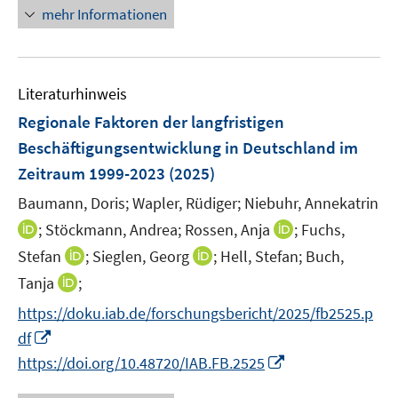
e
e
r
n
mehr Informationen
f
u
u
ö
e
f
e
e
f
u
n
m
m
f
e
e
F
F
n
Literaturhinweis
m
n
e
e
e
F
Regionale Faktoren der langfristigen
n
n
n
e
Beschäftigungsentwicklung in Deutschland im
s
s
n
Zeitraum 1999-2023
t
(2025)
t
s
e
e
t
Baumann, Doris;
Wapler, Rüdiger;
Niebuhr, Annekatrin
r
r
e
I
I
;
Stöckmann, Andrea;
Rossen, Anja
;
Fuchs,
ö
ö
r
n
n
I
I
Stefan
;
Sieglen, Georg
;
Hell, Stefan;
Buch,
f
f
ö
n
n
n
n
f
f
I
Tanja
;
f
e
e
n
n
n
n
n
f
https://doku.iab.de/forschungsbericht/2025/fb2525.p
u
u
e
e
e
e
n
n
e
I
e
df
u
u
n
n
e
e
m
n
m
I
e
e
https://doi.org/10.48720/IAB.FB.2525
u
n
F
n
F
n
m
m
e