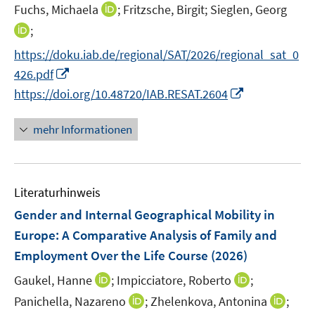
t
I
Fuchs, Michaela
;
Fritzsche, Birgit;
Sieglen, Georg
s
f
f
ö
ö
e
n
t
f
f
I
;
f
f
r
n
e
n
n
n
f
f
https://doku.iab.de/regional/SAT/2026/regional_sat_0
ö
e
r
e
e
n
n
n
I
426.pdf
f
u
ö
n
n
e
e
e
n
f
I
e
https://doi.org/10.48720/IAB.RESAT.2604
f
u
n
n
n
n
n
m
f
e
e
e
n
F
n
mehr Informationen
m
u
n
e
e
e
F
e
u
n
n
e
m
e
s
n
F
Literaturhinweis
m
t
s
e
F
e
Gender and Internal Geographical Mobility in
t
n
e
r
e
Europe: A Comparative Analysis of Family and
s
n
ö
r
Employment Over the Life Course
(2026)
t
s
f
ö
e
t
f
I
I
Gaukel, Hanne
;
Impicciatore, Roberto
;
f
r
e
n
n
n
f
I
I
Panichella, Nazareno
;
Zhelenkova, Antonina
;
ö
r
e
n
n