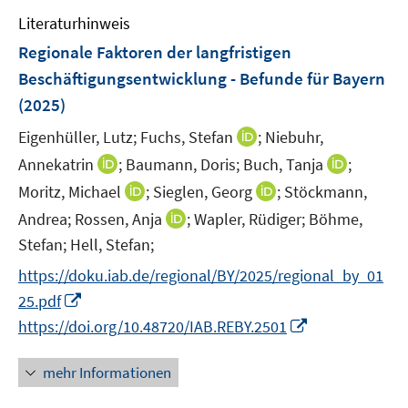
e
e
F
n
Literaturhinweis
m
n
e
e
F
Regionale Faktoren der langfristigen
n
n
e
Beschäftigungsentwicklung - Befunde für Bayern
s
n
(2025)
t
s
e
t
I
Eigenhüller, Lutz;
Fuchs, Stefan
;
Niebuhr,
r
e
n
I
I
Annekatrin
;
Baumann, Doris;
Buch, Tanja
;
ö
r
n
n
n
I
I
Moritz, Michael
;
Sieglen, Georg
f
;
Stöckmann,
ö
e
n
n
n
n
f
I
Andrea;
Rossen, Anja
;
Wapler, Rüdiger;
Böhme,
f
u
e
e
n
n
n
n
f
Stefan;
Hell, Stefan;
e
u
u
e
e
e
n
n
m
e
e
https://doku.iab.de/regional/BY/2025/regional_by_01
u
u
n
e
e
F
m
m
I
e
e
25.pdf
u
n
e
F
F
n
m
m
I
https://doi.org/10.48720/IAB.REBY.2501
e
n
e
e
n
F
F
n
m
s
n
n
e
e
e
n
F
mehr Informationen
t
s
s
u
n
n
e
e
e
t
t
e