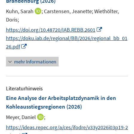
Brandenburg
(2026)
t
t
s
e
e
t
I
Kuhn, Sarah
;
Carstensen, Jeanette;
Wiethölter,
r
r
e
n
Doris;
ö
ö
r
n
I
f
f
https://doi.org/10.48720/IAB.REBB.2601
ö
e
n
f
f
https://doku.iab.de/regional/BB/2026/regional_bb_01
f
u
n
n
n
I
f
26.pdf
e
e
e
e
n
n
m
u
n
n
n
e
F
mehr Informationen
e
e
n
e
m
u
n
F
e
s
e
Literaturhinweis
m
t
n
F
e
Eine Analyse der Arbeitsplatzdynamik in den
s
e
r
Kohleausstiegsregionen
(2026)
t
n
ö
e
I
Meyer, Daniel
;
s
f
r
n
t
f
https://ideas.repec.org/a/ces/ifodre/v33y2026i03p19-2
ö
n
e
n