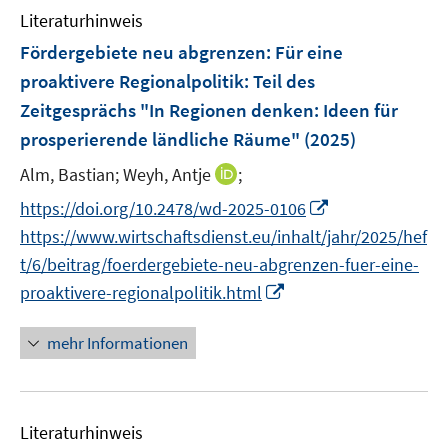
n
e
e
F
F
Literaturhinweis
m
n
n
e
e
F
Fördergebiete neu abgrenzen: Für eine
s
s
n
n
e
t
t
proaktivere Regionalpolitik
:
Teil des
s
s
n
e
e
Zeitgesprächs "In Regionen denken: Ideen für
t
t
s
r
r
e
e
prosperierende ländliche Räume"
(2025)
t
ö
ö
r
r
e
I
Alm, Bastian;
Weyh, Antje
;
f
f
ö
ö
r
n
f
f
f
f
I
https://doi.org/10.2478/wd-2025-0106
ö
n
n
n
f
f
n
https://www.wirtschaftsdienst.eu/inhalt/jahr/2025/hef
f
e
e
e
n
n
n
f
t/6/beitrag/foerdergebiete-neu-abgrenzen-fuer-eine-
u
n
n
e
e
e
n
I
proaktivere-regionalpolitik.html
e
n
n
u
e
n
m
e
n
n
F
mehr Informationen
m
e
e
F
u
n
e
e
s
n
Literaturhinweis
m
t
s