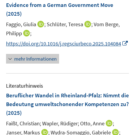
e
Evidence from a German Government Move
n
(2025)
s
t
I
I
Faggio, Giulia
;
Schlüter, Teresa
;
Vom Berge,
e
n
n
I
Philipp
;
r
n
n
n
I
https://doi.org/10.1016/j.regsciurbeco.2025.104084
ö
e
e
n
n
f
u
u
e
n
mehr Informationen
f
e
e
u
e
n
m
m
e
u
e
F
F
m
e
n
e
e
F
Literaturhinweis
m
n
n
e
F
Beruflicher Wandel in Rheinland-Pfalz: Nimmt die
s
s
n
e
t
t
Bedeutung umweltschonender Kompetenzen zu?
s
n
e
e
(2025)
t
s
r
r
e
t
I
Faißt, Christian;
Wapler, Rüdiger;
Otto, Anne
;
ö
ö
r
e
n
I
I
Janser, Markus
f
;
Wydra-Somaggio, Gabriele
f
;
ö