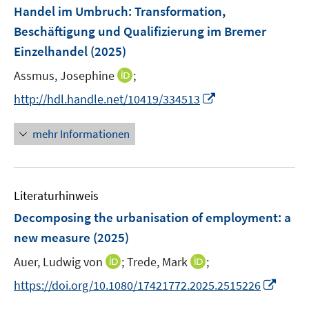
F
e
Handel im Umbruch
:
Transformation,
t
e
r
Beschäftigung und Qualifizierung im Bremer
e
n
ö
r
Einzelhandel
(2025)
s
f
ö
t
I
Assmus, Josephine
;
f
f
e
n
n
I
f
http://hdl.handle.net/10419/334513
r
n
e
n
n
ö
e
n
n
e
mehr Informationen
f
u
e
n
f
e
u
n
m
e
e
F
Literaturhinweis
m
n
e
F
Decomposing the urbanisation of employment: a
n
e
new measure
(2025)
s
n
t
I
I
Auer, Ludwig von
;
Trede, Mark
;
s
e
n
n
t
I
https://doi.org/10.1080/17421772.2025.2515226
r
n
n
e
n
ö