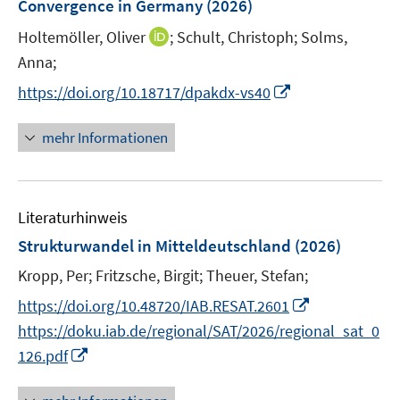
t
t
Convergence in Germany
(2026)
s
s
n
e
e
t
t
I
Holtemöller, Oliver
;
Schult, Christoph;
Solms,
s
r
r
e
e
n
t
Anna;
ö
ö
r
r
n
e
f
f
I
https://doi.org/10.18717/dpakdx-vs40
ö
ö
e
r
f
f
n
f
f
u
ö
n
n
n
f
mehr Informationen
f
e
f
e
e
e
n
n
m
f
n
n
u
e
e
F
n
e
n
n
e
e
Literaturhinweis
m
n
n
F
Strukturwandel in Mitteldeutschland
(2026)
s
e
t
Kropp, Per;
Fritzsche, Birgit;
Theuer, Stefan;
n
e
I
s
https://doi.org/10.48720/IAB.RESAT.2601
r
n
t
https://doku.iab.de/regional/SAT/2026/regional_sat_0
ö
n
e
I
126.pdf
f
e
r
n
f
u
ö
n