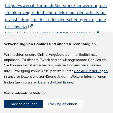
e
n
n
f
f
https://www.iab-forum.de/die-starke-aufwertung-des
n
e
n
n
f
-franken-zeigte-deutliche-effekte-auf-den-arbeits-un
u
e
e
n
e
d-ausbildungsmarkt-in-der-deutschen-grenzregion-z
u
n
e
m
I
ur-schweiz/
e
n
F
n
m
I
https://doi.org/10.48720/IAB.FOO.20250521.01
e
n
F
n
n
e
Verwendung von Cookies und anderen Technologien
e
n
mehr Informationen
s
u
n
e
Wir möchten unsere Online-Angebote auf Ihre Bedürfnisse
t
e
s
u
anpassen. Zu diesem Zweck setzen wir sogenannte Cookies ein.
e
m
t
e
Sie können selbst entscheiden, welche Cookies Sie zulassen.
r
F
Literaturhinweis
e
m
Ihre Einwilligung können Sie jederzeit unter
Cookie-Einstellungen
ö
e
r
F
Labour and Competitiveness in Germany:
in unserer Datenschutzerklärung ändern. Weitere Informationen
f
n
ö
e
finden Sie in unserer
Datenschutzerklärung
.
Embracing the Transformation to Boost
f
s
f
n
Productivity
(2025)
n
t
f
s
Webanalysetool Matomo
e
e
n
t
I
I
Fitzenberger, Bernd
;
Kagerl, Christian
;
n
r
Tracking erlauben
Tracking ablehnen
e
e
n
n
I
https://doi.org/10.2478/ie-2025-0006
ö
n
r
n
n