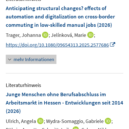
n
e
e
F
Anticipating structural changes? effects of
n
n
e
automation and digitalization on cross-border
s
s
n
commuting in low-skilled manual jobs
t
t
(2026)
s
e
e
t
I
I
Trager, Johanna
;
Jelínková, Marie
;
r
r
e
n
n
I
https://doi.org/10.1080/09654313.2025.2577686
ö
ö
r
n
n
n
f
f
ö
e
e
n
f
f
mehr Informationen
f
u
u
e
n
n
f
e
e
u
e
e
n
m
m
e
n
n
e
F
F
Literaturhinweis
m
n
e
e
F
Junge Menschen ohne Berufsabschluss im
n
n
e
Arbeitsmarkt in Hessen - Entwicklungen seit 2014
s
s
n
(2026)
t
t
s
e
e
t
I
I
Ulrich, Angela
;
Wydra-Somaggio, Gabriele
;
r
r
e
n
n