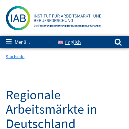
Springe
zum
Inhalt
Suchen nach:
≡
English
Menü
✘
Startseite
Regionale
Arbeitsmärkte in
Deutschland