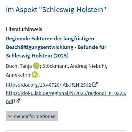
im Aspekt "Schleswig-Holstein"
Literaturhinweis
Regionale Faktoren der langfristigen
Beschäftigungsentwicklung - Befunde für
Schleswig-Holstein
(2025)
I
Buch, Tanja
;
Stöckmann, Andrea;
Niebuhr,
n
I
Annekatrin
;
n
n
I
https://doi.org/10.48720/IAB.REN.2502
e
n
n
https://doku.iab.de/regional/N/2025/regional_n_0225.
u
e
n
I
e
pdf
u
e
n
m
e
u
n
F
mehr Informationen
m
e
e
e
F
m
u
n
e