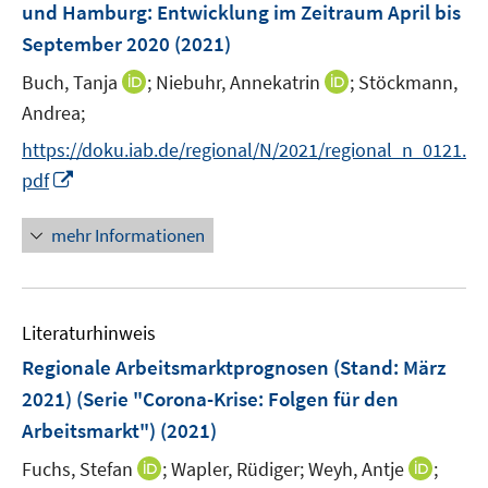
e
und Hamburg
:
Entwicklung im Zeitraum April bis
s
r
September 2020
(2021)
t
ö
e
I
I
Buch, Tanja
;
Niebuhr, Annekatrin
;
Stöckmann,
f
r
n
n
f
Andrea;
ö
n
n
n
https://doku.iab.de/regional/N/2021/regional_n_0121.
f
e
e
e
f
I
pdf
u
u
n
n
n
e
e
e
n
mehr Informationen
m
m
n
e
F
F
u
e
e
e
n
n
Literaturhinweis
m
s
s
F
Regionale Arbeitsmarktprognosen (Stand: März
t
t
e
e
e
2021) (Serie "Corona-Krise: Folgen für den
n
r
r
Arbeitsmarkt")
(2021)
s
ö
ö
t
I
I
Fuchs, Stefan
;
Wapler, Rüdiger;
Weyh, Antje
;
f
f