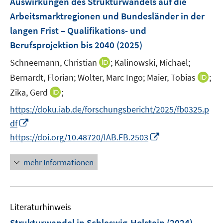
Auswirkungen des Strukturwandels auf die
t
n
ö
e
e
Arbeitsmarktregionen und Bundesländer in der
s
f
n
r
langen Frist – Qualifikations- und
t
f
s
ö
e
Berufsprojektion bis 2040
(2025)
n
t
f
r
e
e
f
I
Schneemann, Christian
;
Kalinowski, Michael;
ö
n
r
n
n
I
Bernardt, Florian;
Wolter, Marc Ingo;
Maier, Tobias
;
f
ö
e
n
n
I
f
Zika, Gerd
;
f
n
e
n
n
n
f
https://doku.iab.de/forschungsbericht/2025/fb0325.p
u
e
n
e
n
I
e
df
u
e
n
e
n
m
I
e
https://doi.org/10.48720/IAB.FB.2503
u
n
n
F
n
m
e
e
e
n
F
mehr Informationen
m
u
n
e
e
F
e
s
u
n
e
m
t
e
s
n
F
e
Literaturhinweis
m
t
s
e
r
F
e
Strukturwandel in Schleswig-Holstein
(2024)