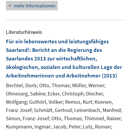
u
n
e
n
mehr Informationen
m
f
e
n
e
F
n
m
u
e
e
F
e
n
n
e
Literaturhinweis
m
s
n
F
Für ein lebenswertes und leistungsfähiges
t
s
e
e
Saarland!
:
Bericht an die Regierung des
t
n
r
e
Saarlandes 2013 zur wirtschaftlichen,
s
ö
r
ökologischen, sozialen und kulturellen Lage der
t
f
ö
e
Arbeitnehmerinnen und Arbeitnehmer
(2013)
f
f
r
n
Bechtel, Doris;
f
Otto, Thomas;
Müller, Werner;
ö
e
n
Ohnesorg, Sabine;
Ecker, Christoph;
Dincher,
f
n
e
Wolfgang;
Guthörl, Volker;
Remus, Kurt;
Koenen,
f
n
Franz Josef;
n
Schmidt, Gertrud;
Leinenbach, Manfred;
e
Simon, Franz-Josef;
Otto, Thomas;
Thimmel, Rainer;
n
Kumpmann, Ingmar;
Jacob, Peter;
Lutz, Roman;