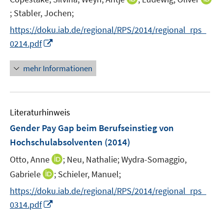
n
n
;
Stabler, Jochen;
I
s
n
n
t
https://doku.iab.de/regional/RPS/2014/regional_rps_
e
n
e
I
0214.pdf
u
e
r
n
e
u
ö
n
mehr Informationen
m
e
f
e
F
m
f
u
e
F
n
e
n
e
e
Literaturhinweis
m
s
n
n
F
Gender Pay Gap beim Berufseinstieg von
t
s
e
e
Hochschulabsolventen
(2014)
t
n
r
e
I
Otto, Anne
;
Neu, Nathalie;
Wydra-Somaggio,
s
ö
r
n
t
I
Gabriele
;
Schieler, Manuel;
f
ö
n
e
n
f
f
https://doku.iab.de/regional/RPS/2014/regional_rps_
e
r
n
n
f
I
0314.pdf
u
ö
e
e
n
n
e
f