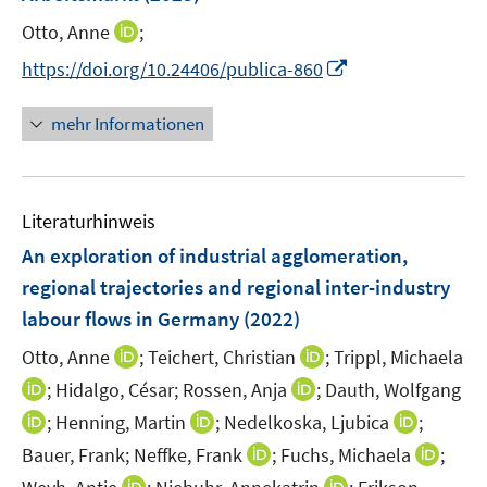
s
t
I
Otto, Anne
;
e
n
I
https://doi.org/10.24406/publica-860
r
n
n
ö
e
n
mehr Informationen
f
u
e
f
e
u
n
m
e
e
F
Literaturhinweis
m
n
e
F
An exploration of industrial agglomeration,
n
e
regional trajectories and regional inter-industry
s
n
labour flows in Germany
t
(2022)
s
e
t
I
I
Otto, Anne
;
Teichert, Christian
;
Trippl, Michaela
r
e
n
n
I
I
;
Hidalgo, César;
Rossen, Anja
;
Dauth, Wolfgang
ö
r
n
n
n
n
I
I
I
;
Henning, Martin
f
;
Nedelkoska, Ljubica
;
ö
e
e
n
n
n
n
n
f
I
I
Bauer, Frank;
Neffke, Frank
;
Fuchs, Michaela
;
f
u
u
e
e
n
n
n
n
n
n
f
e
I
e
I