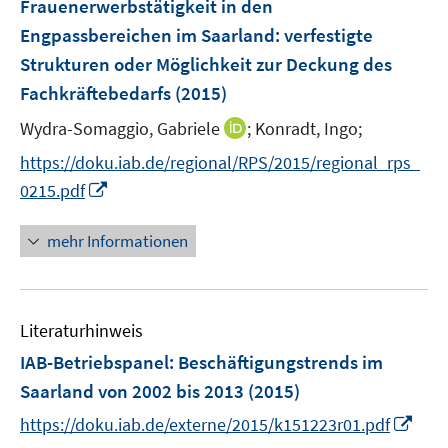
Frauenerwerbstätigkeit in den
s
s
e
Engpassbereichen im Saarland
:
verfestigte
t
t
n
e
e
Strukturen oder Möglichkeit zur Deckung des
s
r
r
Fachkräftebedarfs
(2015)
t
ö
ö
e
I
Wydra-Somaggio, Gabriele
;
Konradt, Ingo;
f
f
r
n
f
f
https://doku.iab.de/regional/RPS/2015/regional_rps_
ö
n
n
n
I
0215.pdf
f
e
e
e
n
f
u
n
n
n
n
mehr Informationen
e
e
e
m
u
n
F
e
e
Literaturhinweis
m
n
F
IAB-Betriebspanel
:
Beschäftigungstrends im
s
e
Saarland von 2002 bis 2013
(2015)
t
n
e
I
https://doku.iab.de/externe/2015/k151223r01.pdf
s
r
n