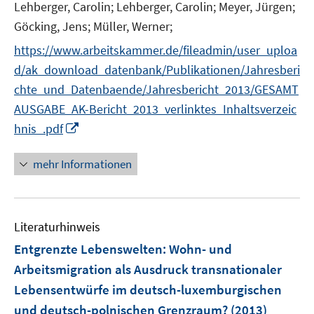
Lehberger, Carolin;
Lehberger, Carolin;
Meyer, Jürgen;
Göcking, Jens;
Müller, Werner;
https://www.arbeitskammer.de/fileadmin/user_uploa
d/ak_download_datenbank/Publikationen/Jahresberi
chte_und_Datenbaende/Jahresbericht_2013/GESAMT
AUSGABE_AK-Bericht_2013_verlinktes_Inhaltsverzeic
I
hnis_.pdf
n
n
mehr Informationen
e
u
e
Literaturhinweis
m
F
Entgrenzte Lebenswelten
:
Wohn- und
e
Arbeitsmigration als Ausdruck transnationaler
n
Lebensentwürfe im deutsch-luxemburgischen
s
und deutsch-polnischen Grenzraum?
(2013)
t