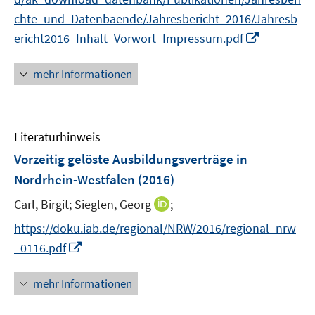
chte_und_Datenbaende/Jahresbericht_2016/Jahresb
I
ericht2016_Inhalt_Vorwort_Impressum.pdf
n
n
mehr Informationen
e
u
e
Literaturhinweis
m
F
Vorzeitig gelöste Ausbildungsverträge in
e
Nordrhein-Westfalen
(2016)
n
I
Carl, Birgit;
Sieglen, Georg
;
s
n
t
https://doku.iab.de/regional/NRW/2016/regional_nrw
n
e
I
_0116.pdf
e
r
n
u
ö
n
mehr Informationen
e
f
e
m
f
u