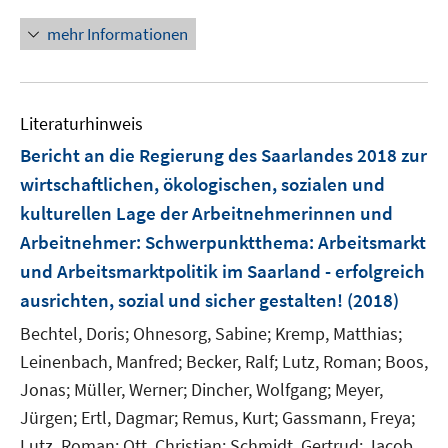
n
f
u
u
u
n
n
mehr Informationen
f
e
e
e
e
n
m
m
m
u
e
F
F
F
e
n
e
e
e
Literaturhinweis
m
n
n
n
F
Bericht an die Regierung des Saarlandes 2018 zur
s
s
s
e
wirtschaftlichen, ökologischen, sozialen und
t
t
t
n
e
e
e
kulturellen Lage der Arbeitnehmerinnen und
s
r
r
r
Arbeitnehmer
:
Schwerpunktthema: Arbeitsmarkt
t
ö
ö
ö
e
und Arbeitsmarktpolitik im Saarland - erfolgreich
f
f
f
r
ausrichten, sozial und sicher gestalten!
(2018)
f
f
f
ö
n
n
n
Bechtel, Doris;
Ohnesorg, Sabine;
Kremp, Matthias;
f
e
e
e
Leinenbach, Manfred;
Becker, Ralf;
Lutz, Roman;
Boos,
f
n
n
n
n
Jonas;
Müller, Werner;
Dincher, Wolfgang;
Meyer,
e
Jürgen;
Ertl, Dagmar;
Remus, Kurt;
Gassmann, Freya;
n
Lutz, Roman;
Ott, Christian;
Schmidt, Gertrud;
Jacob,