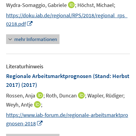
t
I
Wydra-Somaggio, Gabriele
;
Höchst, Michael;
e
n
https://doku.iab.de/regional/RPS/2018/regional_rps_
r
n
I
0218.pdf
ö
e
n
f
u
n
mehr Informationen
f
e
e
n
m
u
e
F
e
n
e
Literaturhinweis
m
n
F
Regionale Arbeitsmarktprognosen (Stand: Herbst
s
e
2017)
(2017)
t
n
e
I
I
Rossen, Anja
;
Roth, Duncan
;
Wapler, Rüdiger;
s
r
n
n
t
I
Weyh, Antje
;
ö
n
n
e
n
f
https://www.iab-forum.de/regionale-arbeitsmarktpro
e
e
r
n
f
I
gnosen-2018
u
u
ö
e
n
n
e
e
f
u
e