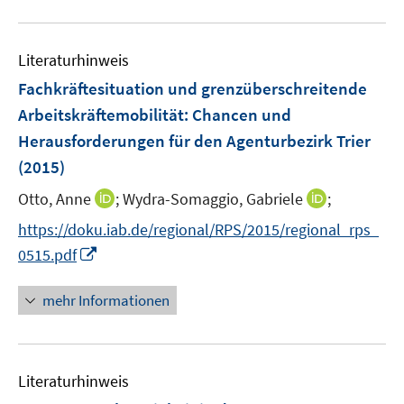
n
m
u
e
F
e
n
e
Literaturhinweis
m
n
F
Fachkräftesituation und grenzüberschreitende
s
e
Arbeitskräftemobilität
:
Chancen und
t
n
e
Herausforderungen für den Agenturbezirk Trier
s
r
(2015)
t
ö
e
I
I
Otto, Anne
;
Wydra-Somaggio, Gabriele
;
f
r
n
n
f
https://doku.iab.de/regional/RPS/2015/regional_rps_
ö
n
n
n
I
0515.pdf
f
e
e
e
n
f
u
u
n
n
n
mehr Informationen
e
e
e
e
m
m
u
n
F
F
e
e
e
Literaturhinweis
m
n
n
F