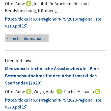
I
Otto, Anne
;
Institut für Arbeitsmarkt- und
n
n
Berufsforschung, Nürnberg;
s
n
t
https://doku.iab.de/regional/RPS/2019/regional_rps_
e
e
I
0119.pdf
u
r
n
e
ö
n
mehr Informationen
m
f
e
F
f
u
e
n
e
n
e
Literaturhinweis
m
s
n
F
Medizinisch-technische Assistenzberufe - Eine
t
e
e
Bestandsaufnahme für den Arbeitsmarkt des
n
r
Saarlandes
(2020)
s
ö
t
I
I
I
Otto, Anne
;
Weyh, Antje
;
Fuchs, Michaela
;
f
e
n
n
n
f
https://doku.iab.de/regional/RPS/2020/regional_rps_
r
n
n
n
n
I
0320.pdf
ö
e
e
e
e