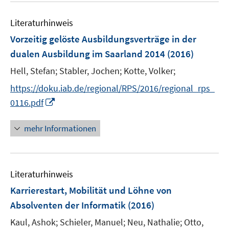
F
n
e
e
e
Literaturhinweis
m
n
n
F
Vorzeitig gelöste Ausbildungsverträge in der
s
e
dualen Ausbildung im Saarland 2014
(2016)
t
n
e
Hell, Stefan;
Stabler, Jochen;
Kotte, Volker;
s
r
t
https://doku.iab.de/regional/RPS/2016/regional_rps_
ö
e
I
0116.pdf
f
r
n
f
ö
n
n
mehr Informationen
f
e
e
f
u
n
n
e
e
Literaturhinweis
m
n
F
Karrierestart, Mobilität und Löhne von
e
Absolventen der Informatik
(2016)
n
Kaul, Ashok;
Schieler, Manuel;
Neu, Nathalie;
Otto,
s