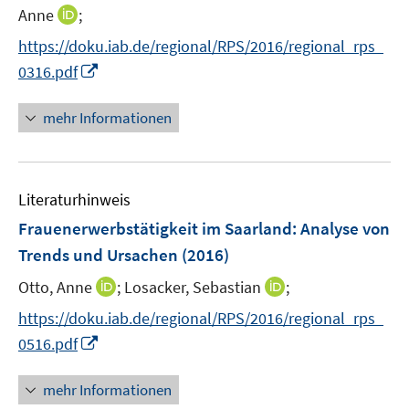
t
I
Anne
;
e
n
https://doku.iab.de/regional/RPS/2016/regional_rps_
r
n
I
0316.pdf
ö
e
n
f
u
n
mehr Informationen
f
e
e
n
m
u
e
F
e
n
e
Literaturhinweis
m
n
F
Frauenerwerbstätigkeit im Saarland
:
Analyse von
s
e
Trends und Ursachen
(2016)
t
n
e
I
I
Otto, Anne
;
Losacker, Sebastian
;
s
r
n
n
t
https://doku.iab.de/regional/RPS/2016/regional_rps_
ö
n
n
e
I
f
0516.pdf
e
e
r
n
f
u
u
ö
n
n
mehr Informationen
e
e
f
e
e