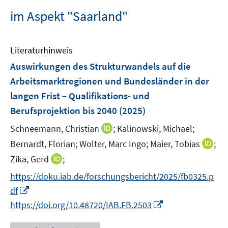
im Aspekt "Saarland"
Literaturhinweis
Auswirkungen des Strukturwandels auf die
Arbeitsmarktregionen und Bundesländer in der
langen Frist – Qualifikations- und
Berufsprojektion bis 2040
(2025)
I
Schneemann, Christian
;
Kalinowski, Michael;
n
I
Bernardt, Florian;
Wolter, Marc Ingo;
Maier, Tobias
;
n
n
I
Zika, Gerd
;
e
n
n
https://doku.iab.de/forschungsbericht/2025/fb0325.p
u
e
n
I
e
df
u
e
n
m
I
e
https://doi.org/10.48720/IAB.FB.2503
u
n
F
n
m
e
e
e
n