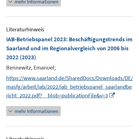
F
mehr Informationen
m
u
n
e
e
F
e
s
u
n
e
m
t
e
s
n
F
e
Literaturhinweis
m
t
s
e
r
F
e
IAB-Betriebspanel 2023
:
Beschäftigungstrends im
t
n
ö
e
r
e
Saarland und im Regionalvergleich von 2006 bis
s
f
n
ö
r
2022
(2023)
t
f
s
f
ö
e
n
t
Bennewitz, Emanuel;
f
f
r
e
e
n
f
https://www.saarland.de/SharedDocs/Downloads/DE/
ö
n
r
e
n
masfg/arbeit/iab/2022/iab_betriebspanel_saarlandbe
f
ö
n
e
I
richt_2022.pdf?__blob=publicationFile&v=3
f
f
n
n
n
f
n
e
mehr Informationen
n
e
n
e
u
n
e
Literaturhinweis