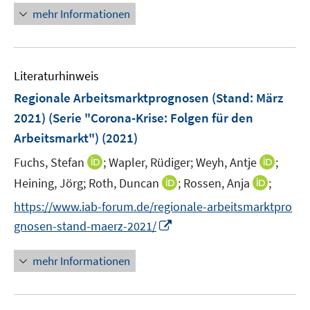
u
n
n
n
n
mehr Informationen
m
e
e
e
F
m
u
n
e
F
e
n
e
Literaturhinweis
m
s
n
F
Regionale Arbeitsmarktprognosen (Stand: März
t
s
e
e
2021) (Serie "Corona-Krise: Folgen für den
t
n
r
Arbeitsmarkt")
(2021)
e
s
ö
r
t
I
I
Fuchs, Stefan
;
Wapler, Rüdiger;
Weyh, Antje
;
f
ö
e
n
n
f
I
I
Heining, Jörg;
Roth, Duncan
;
Rossen, Anja
;
f
r
n
n
n
n
n
f
https://www.iab-forum.de/regionale-arbeitsmarktpro
ö
e
e
e
n
n
n
I
gnosen-stand-maerz-2021/
f
u
u
n
e
e
e
n
f
e
e
u
u
n
n
n
mehr Informationen
m
m
e
e
e
e
F
F
m
m
u
n
e
e
F
F
e