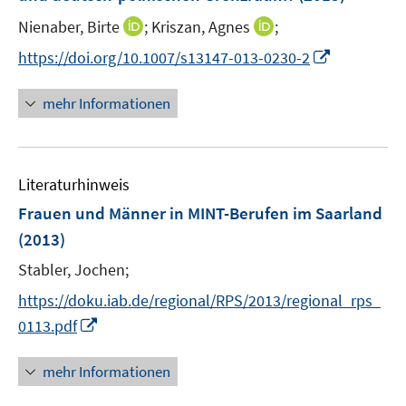
e
I
I
Nienaber, Birte
;
Kriszan, Agnes
;
r
n
n
I
https://doi.org/10.1007/s13147-013-0230-2
ö
n
n
n
f
e
e
n
mehr Informationen
f
u
u
e
n
e
e
u
e
m
m
e
n
F
F
Literaturhinweis
m
e
e
F
Frauen und Männer in MINT-Berufen im Saarland
n
n
e
(2013)
s
s
n
t
t
Stabler, Jochen;
s
e
e
t
https://doku.iab.de/regional/RPS/2013/regional_rps_
r
r
e
I
0113.pdf
ö
ö
r
n
f
f
ö
n
mehr Informationen
f
f
f
e
n
n
f