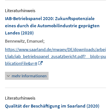
e
e
s
n
Literaturhinweis
m
t
s
F
e
IAB-Betriebspanel 2020
:
Zukunftspotenziale
t
e
r
e
eines durch die Automobilindustrie geprägten
n
ö
r
Landes
(2020)
s
f
ö
t
Bennewitz, Emanuel;
f
f
e
n
f
https://www.saarland.de/mwaev/DE/downloads/arbei
r
e
n
t/iab/iab_betriebspanel_zusatzbericht.pdf?__blob=pu
ö
n
e
I
blicationFile&v=8
f
n
n
f
n
mehr Informationen
n
e
e
u
n
e
Literaturhinweis
m
F
Qualität der Beschäftigung im Saarland
(2020)
e