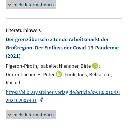
n
n
e
n
mehr Informationen
f
e
e
n
e
n
m
m
u
e
F
F
e
n
e
e
Literaturhinweis
m
n
n
F
Der grenzüberschreitende Arbeitsmarkt der
s
s
e
Großregion
:
Der Einfluss der Covid-19-Pandemie
t
t
n
e
e
(2021)
s
r
r
t
I
Pigeron-Piroth, Isabelle;
Nienaber, Birte
;
ö
ö
e
n
I
Dörrenbächer, H. Peter
;
Funk, Ines;
Belkacem,
f
f
r
n
n
f
f
Rachid;
ö
e
n
n
n
https://elibrary.steiner-verlag.de/article/99.105010/izr
f
u
e
e
e
f
I
e
202102007401
u
n
n
n
n
m
e
e
n
F
mehr Informationen
m
n
e
e
F
u
n