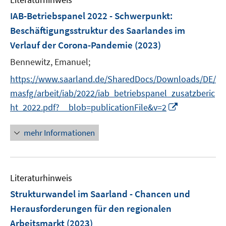
m
F
IAB-Betriebspanel 2022 - Schwerpunkt
:
e
Beschäftigungsstruktur des Saarlandes im
n
Verlauf der Corona-Pandemie
(2023)
s
t
Bennewitz, Emanuel;
e
https://www.saarland.de/SharedDocs/Downloads/DE/
r
masfg/arbeit/iab/2022/iab_betriebspanel_zusatzberic
ö
I
ht_2022.pdf?__blob=publicationFile&v=2
f
n
f
n
mehr Informationen
n
e
e
u
n
e
Literaturhinweis
m
F
Strukturwandel im Saarland - Chancen und
e
Herausforderungen für den regionalen
n
Arbeitsmarkt
(2023)