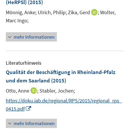
(HeRPSl)
(2015)
s
ö
ö
ö
t
I
Mönnig, Anke;
Ulrich, Philip;
Zika, Gerd
;
Wolter,
f
f
f
e
n
Marc Ingo;
f
f
f
r
n
n
n
n
ö
e
e
e
e
mehr Informationen
f
u
n
n
n
f
e
n
m
e
F
Literaturhinweis
n
e
Qualität der Beschäftigung in Rheinland-Pfalz
n
und dem Saarland
(2015)
s
t
I
Otto, Anne
;
Stabler, Jochen;
e
n
https://doku.iab.de/regional/RPS/2015/regional_rps_
r
n
I
0415.pdf
ö
e
n
f
u
n
mehr Informationen
f
e
e