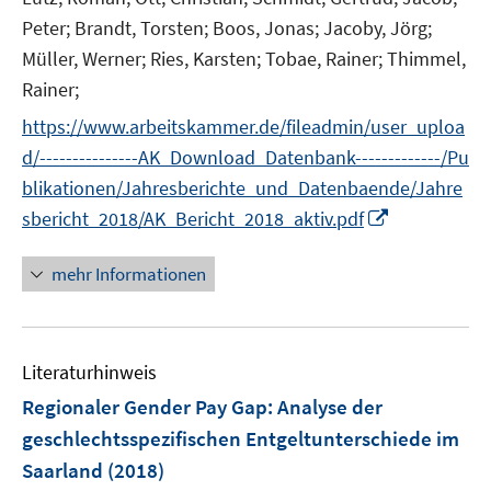
Peter;
Brandt, Torsten;
Boos, Jonas;
Jacoby, Jörg;
Müller, Werner;
Ries, Karsten;
Tobae, Rainer;
Thimmel,
Rainer;
https://www.arbeitskammer.de/fileadmin/user_uploa
d/---------------AK_Download_Datenbank-------------/Pu
blikationen/Jahresberichte_und_Datenbaende/Jahre
I
sbericht_2018/AK_Bericht_2018_aktiv.pdf
n
n
mehr Informationen
e
u
e
Literaturhinweis
m
F
Regionaler Gender Pay Gap
:
Analyse der
e
geschlechtsspezifischen Entgeltunterschiede im
n
Saarland
(2018)
s