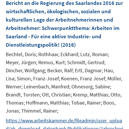
F
Bericht an die Regierung des Saarlandes 2016 zur
t
s
s
e
e
wirtschaftlichen, ökologischen, sozialen und
t
t
n
r
e
e
kulturellen Lage der Arbeitnehmerinnen und
s
ö
r
r
Arbeitnehmer
:
Schwerpunktthema: Arbeiten im
t
f
ö
ö
e
Saarland - Für eine aktive Industrie- und
f
f
f
r
n
Dienstleistungspolitik!
(2016)
f
f
ö
e
n
n
Bechtel, Doris;
Rothhaar, Eckhard;
Lutz, Roman;
f
n
e
e
Meyer, Jürgen;
Remus, Kurt;
Schmidt, Gertrud;
f
n
n
n
Dincher, Wolfgang;
Becker, Ralf;
Ertl, Dagmar;
Hau,
e
Lisa;
Simon, Franz-Josef;
Koenen, Franz Josef;
Müller,
n
Werner;
Leinenbach, Manfred;
Ohnesorg, Sabine;
Brandt, Torsten;
Ott, Christian;
Kremp, Matthias;
Otto,
Thomas;
Hoffmann, Matthias;
Tobae, Rainer;
Boos,
Jonas;
Thimmel, Rainer;
https://www.arbeitskammer.de/fileadmin/user_uploa
d/ak_download_datenbank/Publikationen/Jahresberi