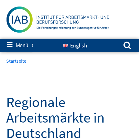
Springe
zum
Inhalt
Suchen nach:
≡
English
Menü
✘
Startseite
Regionale
Arbeitsmärkte in
Deutschland