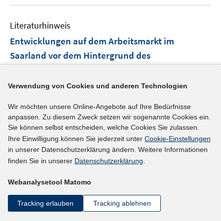
u
e
e
n
e
n
n
e
Literaturhinweis
m
n
F
Entwicklungen auf dem Arbeitsmarkt im
e
Saarland vor dem Hintergrund des
n
demografischen Wandels
(2012)
s
t
I
Elmas, Hadica;
Wydra-Somaggio, Gabriele
;
Verwendung von Cookies und anderen Technologien
e
n
https://doku.iab.de/regional/RPS/2012/regional_rps_
Wir möchten unsere Online-Angebote auf Ihre Bedürfnisse
r
n
I
0112.pdf
anpassen. Zu diesem Zweck setzen wir sogenannte Cookies ein.
ö
e
n
Sie können selbst entscheiden, welche Cookies Sie zulassen.
f
u
n
Ihre Einwilligung können Sie jederzeit unter
Cookie-Einstellungen
mehr Informationen
f
e
in unserer Datenschutzerklärung ändern. Weitere Informationen
e
n
m
finden Sie in unserer
Datenschutzerklärung
.
u
e
F
e
n
e
Webanalysetool Matomo
Literaturhinweis
m
n
F
Der zukünftige Bedarf an Arbeitskräften im
Tracking erlauben
Tracking ablehnen
s
e
Bereich der Altenpflege in Rheinland-Pfalz und
t