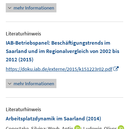
t
ö
n
mehr Informationen
e
f
e
r
f
u
ö
n
e
f
e
Literaturhinweis
m
f
n
F
IAB-Betriebspanel
n
:
Beschäftigungstrends im
e
e
Saarland und im Regionalvergleich von 2002 bis
n
n
2012
(2015)
s
I
t
https://doku.iab.de/externe/2015/k151223r02.pdf
n
e
n
r
mehr Informationen
e
ö
u
f
e
f
Literaturhinweis
m
n
F
e
Arbeitsplatzdynamik im Saarland
(2014)
e
n
I
Copestake, Silvina;
Weyh, Antje
;
Ludewig, Oliver