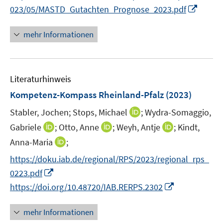
e
I
023/05/MASTD_Gutachten_Prognose_2023.pdf
n
n
n
mehr Informationen
e
u
e
Literaturhinweis
m
F
Kompetenz-Kompass Rheinland-Pfalz
(2023)
e
I
Stabler, Jochen;
Stops, Michael
;
Wydra-Somaggio,
n
n
I
I
I
Gabriele
;
Otto, Anne
;
Weyh, Antje
;
Kindt,
s
n
n
n
n
t
I
Anna-Maria
;
e
n
n
n
e
n
https://doku.iab.de/regional/RPS/2023/regional_rps_
u
e
e
e
r
n
I
e
0223.pdf
u
u
u
ö
e
n
m
I
e
e
e
https://doi.org/10.48720/IAB.RERPS.2302
f
u
n
F
n
m
m
m
f
e
e
e
n
F
F
F
n
mehr Informationen
m
u
n
e
e
e
e
e