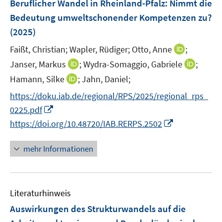
Beruflicher Wandel in Rheinland-Pfalz: Nimmt die
e
Bedeutung umweltschonender Kompetenzen zu?
n
(2025)
s
t
I
Faißt, Christian;
Wapler, Rüdiger;
Otto, Anne
;
e
n
I
I
Janser, Markus
;
Wydra-Somaggio, Gabriele
;
r
n
n
n
I
Hamann, Silke
;
Jahn, Daniel;
ö
e
n
n
n
f
https://doku.iab.de/regional/RPS/2025/regional_rps_
u
e
e
n
f
I
e
0225.pdf
u
u
e
n
n
m
I
e
e
https://doi.org/10.48720/IAB.RERPS.2502
u
e
n
F
n
m
m
e
n
e
e
n
F
F
mehr Informationen
m
u
n
e
e
e
F
e
s
u
n
n
e
m
t
e
s
s
n
F
e
Literaturhinweis
m
t
t
s
e
r
F
e
e
Auswirkungen des Strukturwandels auf die
t
n
ö
e
r
r
e