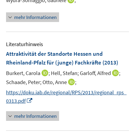
Wydra-Somaggio, Gabriele
;
s
f
n
t
f
n
e
mehr Informationen
n
e
r
e
u
ö
n
e
f
m
f
Literaturhinweis
F
n
Attraktivität der Standorte Hessen und
e
e
Rheinland-Pfalz für (junge) Fachkräfte
(2013)
n
n
s
I
I
Burkert, Carola
;
Hell, Stefan;
Garloff, Alfred
;
t
n
n
I
Schaade, Peter;
Otto, Anne
;
e
n
n
n
https://doku.iab.de/regional/RPS/2013/regional_rps_
r
e
e
n
I
0313.pdf
ö
u
u
e
n
f
e
e
u
n
f
mehr Informationen
m
m
e
e
n
F
F
m
u
e
e
e
F