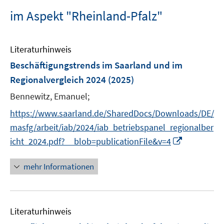
im Aspekt "Rheinland-Pfalz"
Literaturhinweis
Beschäftigungstrends im Saarland und im
Regionalvergleich 2024
(2025)
Bennewitz, Emanuel;
https://www.saarland.de/SharedDocs/Downloads/DE/
masfg/arbeit/iab/2024/iab_betriebspanel_regionalber
I
icht_2024.pdf?__blob=publicationFile&v=4
n
n
mehr Informationen
e
u
e
Literaturhinweis
m
F