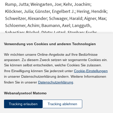
Rump, Jutta;
Weingarten, Joe;
Kehr, Joachim;
Klöckner, Julia;
Günster, Engelbert J.;
Hering, Hendrik;
Schweitzer, Alexander;
Schwager, Harald;
Aigner, Max;
Schloemer, Achim;
Baumann, Axel;
Langguth,
Sebastian;
Büchel, Dörte;
Letzel, Stephan;
Fuchs,
Ursula;
Muscheid, Dietmar;
Adrian, Peter;
Reinhardt,
Verwendung von Cookies und anderen Technologien
Andrea;
Bockemühl, Walter;
Rump, Jutta;
Weingarten,
Joe;
Schade, Otto-Werner;
Eilers, Silke;
Schaumann,
Wir möchten unsere Online-Angebote auf Ihre Bedürfnisse
Gunter;
Bartelmes, Doris;
Scherhag, Karl-Heinz;
anpassen. Zu diesem Zweck setzen wir sogenannte Cookies ein.
Sie können selbst entscheiden, welche Cookies Sie zulassen.
Ihre Einwilligung können Sie jederzeit unter
Cookie-Einstellungen
mehr Informationen
in unserer Datenschutzerklärung ändern. Weitere Informationen
finden Sie in unserer
Datenschutzerklärung
.
Webanalysetool Matomo
Literaturhinweis
Tracking erlauben
Tracking ablehnen
IAB-Betriebspanel Rheinland-Pfalz 2009
:
Abschlussbericht
(2010)