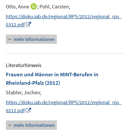
e
I
Otto, Anne
;
Pohl, Carsten;
r
n
https://doku.iab.de/regional/RPS/2012/regional_rps_
ö
n
I
0312.pdf
f
e
n
f
u
n
n
mehr Informationen
e
e
e
m
u
n
F
e
e
Literaturhinweis
m
n
F
Frauen und Männer in MINT-Berufen in
s
e
Rheinland-Pfalz
(2012)
t
n
e
Stabler, Jochen;
s
r
t
https://doku.iab.de/regional/RPS/2012/regional_rps_
ö
e
I
0212.pdf
f
r
n
f
ö
n
n
mehr Informationen
f