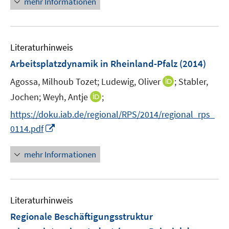
n
mehr Informationen
e
e
e
m
u
n
F
e
e
Literaturhinweis
m
n
F
Arbeitsplatzdynamik in Rheinland-Pfalz
(2014)
s
e
t
I
Agossa, Milhoub Tozet;
Ludewig, Oliver
;
Stabler,
n
e
n
I
Jochen;
Weyh, Antje
s
;
r
n
n
t
https://doku.iab.de/regional/RPS/2014/regional_rps_
ö
e
n
e
I
f
0114.pdf
u
e
r
n
f
e
u
ö
n
n
mehr Informationen
m
e
f
e
e
F
m
f
u
n
e
F
n
e
n
e
e
Literaturhinweis
m
s
n
n
F
Regionale Beschäftigungsstruktur
t
s
e
e