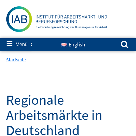
Springe
zum
Inhalt
Suchen nach:
≡
English
Menü
✘
Startseite
Regionale
Arbeitsmärkte in
Deutschland