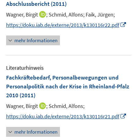
e
Abschlussbericht
(2011)
t
n
e
I
Wagner, Birgit
;
Schmid, Alfons;
Faik, Jürgen;
s
r
n
t
I
https://doku.iab.de/externe/2013/k130116r22.pdf
ö
n
e
n
f
e
r
n
mehr Informationen
f
u
ö
e
n
e
f
u
e
m
f
e
n
F
n
Literaturhinweis
m
e
e
F
Fachkräftebedarf, Personalbewegungen und
n
n
e
Personalpolitik nach der Krise in Rheinland-Pfalz
s
n
2010
(2011)
t
s
e
t
I
Wagner, Birgit
;
Schmid, Alfons;
r
e
n
I
https://doku.iab.de/externe/2013/k130116r21.pdf
ö
r
n
n
f
ö
e
n
f
mehr Informationen
f
u