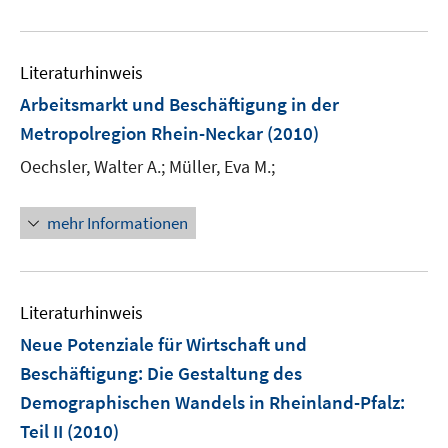
e
n
f
e
u
e
n
m
e
n
e
F
Literaturhinweis
m
n
e
F
Arbeitsmarkt und Beschäftigung in der
n
e
Metropolregion Rhein-Neckar
(2010)
s
n
t
Oechsler, Walter A.;
Müller, Eva M.;
s
e
t
r
e
mehr Informationen
ö
r
f
ö
f
f
n
Literaturhinweis
f
e
n
Neue Potenziale für Wirtschaft und
n
e
Beschäftigung: Die Gestaltung des
n
Demographischen Wandels in Rheinland-Pfalz
:
Teil II
(2010)