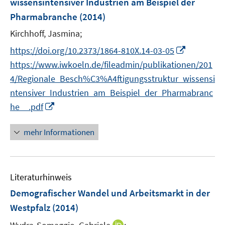
wissensintensiver Industrien am Beispiel der
t
n
r
e
Pharmabranche
(2014)
s
ö
r
t
Kirchhoff, Jasmina;
f
ö
e
f
I
https://doi.org/10.2373/1864-810X.14-03-05
f
r
n
n
f
https://www.iwkoeln.de/fileadmin/publikationen/201
ö
e
n
n
4/Regionale_Besch%C3%A4ftigungsstruktur_wissensi
f
n
e
e
ntensiver_Industrien_am_Beispiel_der_Pharmabranc
f
u
n
n
I
he__.pdf
e
e
n
m
n
n
mehr Informationen
F
e
e
u
n
e
s
Literaturhinweis
m
t
F
Demografischer Wandel und Arbeitsmarkt in der
e
e
r
Westpfalz
(2014)
n
ö
I