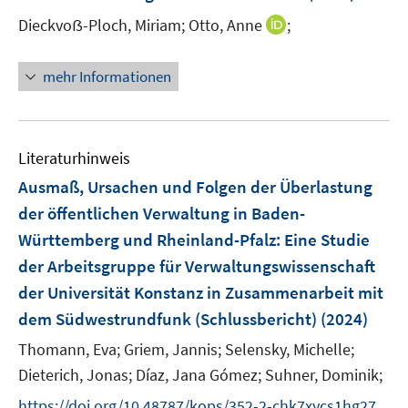
f
r
n
I
Dieckvoẞ-Ploch, Miriam;
Otto, Anne
;
f
ö
e
n
n
f
n
n
e
mehr Informationen
f
e
n
n
u
e
e
n
m
Literaturhinweis
F
Ausmaß, Ursachen und Folgen der Überlastung
e
der öffentlichen Verwaltung in Baden-
n
Württemberg und Rheinland-Pfalz
:
Eine Studie
s
t
der Arbeitsgruppe für Verwaltungswissenschaft
e
der Universität Konstanz in Zusammenarbeit mit
r
dem Südwestrundfunk (Schlussbericht)
(2024)
ö
Thomann, Eva;
Griem, Jannis;
Selensky, Michelle;
f
f
Dieterich, Jonas;
Díaz, Jana Gómez;
Suhner, Dominik;
n
https://doi.org/10.48787/kops/352-2-chk7xycs1hg27