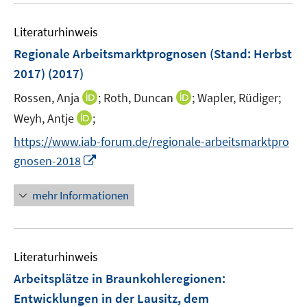
e
F
e
n
e
Literaturhinweis
m
n
F
Regionale Arbeitsmarktprognosen (Stand: Herbst
s
e
2017)
(2017)
t
n
e
I
I
Rossen, Anja
;
Roth, Duncan
;
Wapler, Rüdiger;
s
r
n
n
t
I
Weyh, Antje
;
ö
n
n
e
n
f
https://www.iab-forum.de/regionale-arbeitsmarktpro
e
e
r
n
f
I
gnosen-2018
u
u
ö
e
n
n
e
e
f
u
e
n
mehr Informationen
m
m
f
e
n
e
F
F
n
m
u
e
e
e
F
e
n
n
n
e
Literaturhinweis
m
s
s
n
F
Arbeitsplätze in Braunkohleregionen
t
t
:
s
e
e
e
Entwicklungen in der Lausitz, dem
t
n