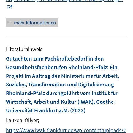
e
I
n
n
n
mehr Informationen
e
u
e
Literaturhinweis
m
F
Gutachten zum Fachkräftebedarf in den
e
Gesundheitsfachberufen Rheinland-Pfalz
:
Ein
n
Projekt im Auftrag des Ministeriums für Arbeit,
s
Soziales, Transformation und Digitalisierung
t
e
Rheinland-Pfalz durchgeführt vom Institut für
r
Wirtschaft, Arbeit und Kultur (IWAK), Goethe-
ö
Universität Frankfurt a.M.
(2023)
f
Lauxen, Oliver;
f
n
https://www.iwak-frankfurt.de/wp-content/uploads/2