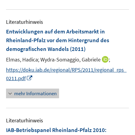
e
e
f
u
n
n
e
e
Literaturhinweis
m
n
F
Entwicklungen auf dem Arbeitsmarkt in
e
Rheinland-Pfalz vor dem Hintergrund des
n
demografischen Wandels
(2011)
s
t
I
Elmas, Hadica;
Wydra-Somaggio, Gabriele
;
e
n
https://doku.iab.de/regional/RPS/2011/regional_rps_
r
n
I
0211.pdf
ö
e
n
f
u
n
mehr Informationen
f
e
e
n
m
u
e
F
e
n
e
Literaturhinweis
m
n
F
IAB-Betriebspanel Rheinland-Pfalz 2010
:
s