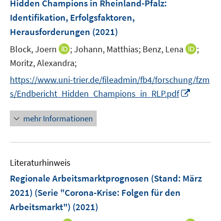
Hidden Champions in Rheinland-Pfalz
:
t
s
e
e
Identifikation, Erfolgsfaktoren,
t
n
r
Herausforderungen
(2021)
e
s
ö
r
t
I
I
Block, Joern
;
Johann, Matthias;
Benz, Lena
;
f
ö
e
n
n
Moritz, Alexandra;
f
f
r
n
n
n
f
https://www.uni-trier.de/fileadmin/fb4/forschung/fzm
ö
e
e
e
n
I
s/Endbericht_Hidden_Champions_in_RLP.pdf
f
u
u
n
e
n
f
e
e
n
n
n
mehr Informationen
m
m
e
e
F
F
u
n
e
e
e
n
n
Literaturhinweis
m
s
s
F
Regionale Arbeitsmarktprognosen (Stand: März
t
t
e
e
e
2021) (Serie "Corona-Krise: Folgen für den
n
r
r
Arbeitsmarkt")
(2021)
s
ö
ö