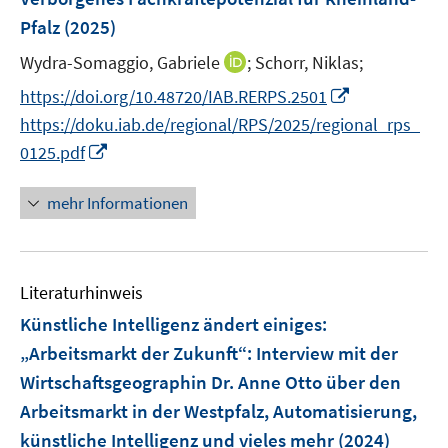
s
f
n
ö
r
Pfalz
(2025)
t
f
s
f
ö
e
n
t
f
I
Wydra-Somaggio, Gabriele
;
Schorr, Niklas;
f
r
e
e
n
n
f
I
https://doi.org/10.48720/IAB.RERPS.2501
ö
n
r
e
n
n
n
https://doku.iab.de/regional/RPS/2025/regional_rps_
f
ö
n
e
e
n
I
f
0125.pdf
f
u
n
e
n
n
f
e
u
n
e
n
mehr Informationen
m
e
e
n
e
F
m
u
n
e
F
e
n
e
Literaturhinweis
m
s
n
F
Künstliche Intelligenz ändert einiges
:
t
s
e
e
„Arbeitsmarkt der Zukunft“: Interview mit der
t
n
r
Wirtschaftsgeographin Dr. Anne Otto über den
e
s
ö
r
Arbeitsmarkt in der Westpfalz, Automatisierung,
t
f
ö
e
künstliche Intelligenz und vieles mehr
(2024)
f