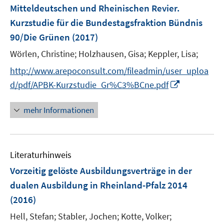
r
r
e
Mitteldeutschen und Rheinischen Revier.
s
ö
ö
r
Kurzstudie für die Bundestagsfraktion Bündnis
t
f
f
ö
e
90/Die Grünen
(2017)
f
f
f
r
n
n
Wörlen, Christine;
f
Holzhausen, Gisa;
Keppler, Lisa;
ö
e
e
n
http://www.arepoconsult.com/fileadmin/user_uploa
f
n
n
e
I
f
d/pdf/APBK-Kurzstudie_Gr%C3%BCne.pdf
n
n
n
n
e
mehr Informationen
e
n
u
e
Literaturhinweis
m
F
Vorzeitig gelöste Ausbildungsverträge in der
e
dualen Ausbildung in Rheinland-Pfalz 2014
n
(2016)
s
t
Hell, Stefan;
Stabler, Jochen;
Kotte, Volker;