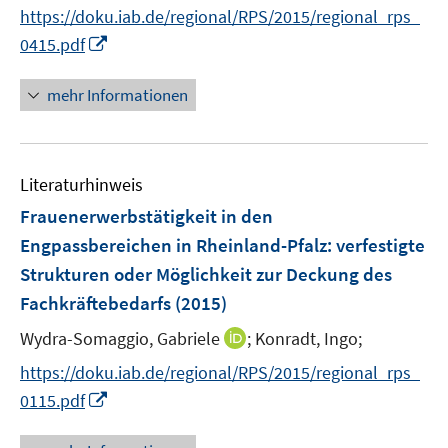
n
https://doku.iab.de/regional/RPS/2015/regional_rps_
r
n
I
0415.pdf
ö
e
n
f
u
n
mehr Informationen
f
e
e
n
m
u
e
F
e
n
e
Literaturhinweis
m
n
F
Frauenerwerbstätigkeit in den
s
e
Engpassbereichen in Rheinland-Pfalz
:
verfestigte
t
n
e
Strukturen oder Möglichkeit zur Deckung des
s
r
Fachkräftebedarfs
(2015)
t
ö
e
I
Wydra-Somaggio, Gabriele
;
Konradt, Ingo;
f
r
n
f
https://doku.iab.de/regional/RPS/2015/regional_rps_
ö
n
n
I
0115.pdf
f
e
e
n
f
u
n
n