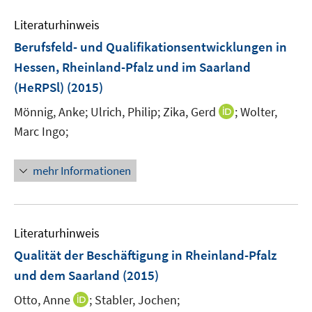
n
e
n
n
n
e
Literaturhinweis
m
s
s
s
n
F
Berufsfeld- und Qualifikationsentwicklungen in
t
t
t
e
e
e
e
Hessen, Rheinland-Pfalz und im Saarland
n
r
r
r
(HeRPSl)
(2015)
s
ö
ö
ö
t
I
Mönnig, Anke;
Ulrich, Philip;
Zika, Gerd
;
Wolter,
f
f
f
e
n
Marc Ingo;
f
f
f
r
n
n
n
n
ö
e
e
e
e
mehr Informationen
f
u
n
n
n
f
e
n
m
e
F
Literaturhinweis
n
e
Qualität der Beschäftigung in Rheinland-Pfalz
n
und dem Saarland
(2015)
s
t
I
Otto, Anne
;
Stabler, Jochen;
e