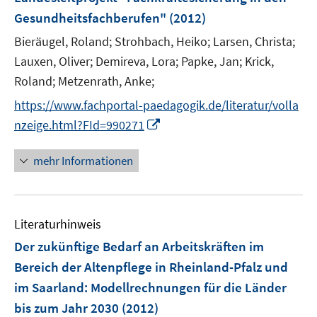
s
ö
ö
r
Gesundheitsfachberufen"
(2012)
t
f
f
ö
e
f
f
Bieräugel, Roland;
Strohbach, Heiko;
Larsen, Christa;
f
r
n
n
Lauxen, Oliver;
Demireva, Lora;
Papke, Jan;
Krick,
f
ö
e
e
n
Roland;
Metzenrath, Anke;
f
n
n
e
f
https://www.fachportal-paedagogik.de/literatur/volla
n
n
I
nzeige.html?FId=990271
e
n
n
n
mehr Informationen
e
u
e
Literaturhinweis
m
F
Der zukünftige Bedarf an Arbeitskräften im
e
Bereich der Altenpflege in Rheinland-Pfalz und
n
im Saarland
:
Modellrechnungen für die Länder
s
bis zum Jahr 2030
(2012)
t