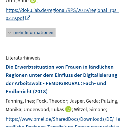
I
Otto, Anne
;
s
ö
ö
ö
n
t
f
f
f
https://doku.iab.de/regional/RPS/2019/regional_rps_
n
e
f
f
f
I
0219.pdf
e
r
n
n
n
n
u
ö
e
e
e
n
mehr Informationen
e
f
n
n
n
e
m
f
u
F
n
e
e
e
Literaturhinweis
m
n
n
F
Die Erwerbssituation von Frauen in ländlichen
s
e
Regionen unter dem Einfluss der Digitalisierung
t
n
e
der Arbeitswelt - FEMDIGIRURAL
:
Fach- und
s
r
Endbericht
(2018)
t
ö
e
Fahning, Ines;
Fock, Theodor;
Jasper, Gerda;
Putzing,
f
r
f
I
Monika;
Underwood, Lukas
;
Witzel, Simone;
ö
n
n
https://www.bmel.de/SharedDocs/Downloads/DE/_la
f
e
n
f
endliche-Regionen/FemdigiruralForschungsprojekt.p