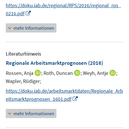
e
https://doku.iab.de/regional/RPS/2016/regional_rps_
r
I
0216.pdf
ö
n
f
n
mehr Informationen
f
e
n
u
e
e
n
Literaturhinweis
m
F
Regionale Arbeitsmarktprognosen
(2016)
e
I
I
I
Rossen, Anja
;
Roth, Duncan
;
Weyh, Antje
;
n
n
n
n
Wapler, Rüdiger;
s
n
n
n
t
https://doku.iab.de/arbeitsmarktdaten/Regionale_Arb
e
e
e
e
I
eitsmarktprognosen_1601.pdf
u
u
u
r
n
e
e
e
ö
n
mehr Informationen
m
m
m
f
e
F
F
F
f
u
e
e
e