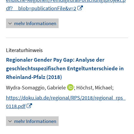
n
e
n
I
df?__blob=publicationFile&v=2
u
e
n
e
n
n
mehr Informationen
m
e
F
u
e
e
n
Literaturhinweis
m
s
F
Regionaler Gender Pay Gap
:
Analyse der
t
e
e
geschlechtsspezifischen Entgeltunterschiede in
n
r
Rheinland-Pfalz
(2018)
s
ö
t
I
Wydra-Somaggio, Gabriele
;
Höchst, Michael;
f
e
n
f
https://doku.iab.de/regional/RPS/2018/regional_rps_
r
n
n
I
0118.pdf
ö
e
e
n
f
u
n
n
mehr Informationen
f
e
e
n
m
u