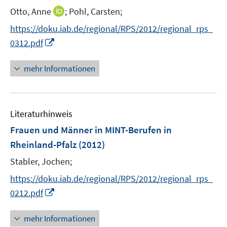
e
I
Otto, Anne
;
Pohl, Carsten;
r
n
https://doku.iab.de/regional/RPS/2012/regional_rps_
ö
n
I
0312.pdf
f
e
n
f
u
n
n
mehr Informationen
e
e
e
m
u
n
F
e
e
Literaturhinweis
m
n
F
Frauen und Männer in MINT-Berufen in
s
e
Rheinland-Pfalz
(2012)
t
n
e
Stabler, Jochen;
s
r
t
https://doku.iab.de/regional/RPS/2012/regional_rps_
ö
e
I
0212.pdf
f
r
n
f
ö
n
n
mehr Informationen
f