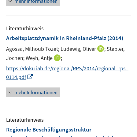
n
mehr Informationen
e
e
e
m
u
n
F
e
e
Literaturhinweis
m
n
F
Arbeitsplatzdynamik in Rheinland-Pfalz
(2014)
s
e
t
I
Agossa, Milhoub Tozet;
Ludewig, Oliver
;
Stabler,
n
e
n
I
Jochen;
Weyh, Antje
s
;
r
n
n
t
https://doku.iab.de/regional/RPS/2014/regional_rps_
ö
e
n
e
I
f
0114.pdf
u
e
r
n
f
e
u
ö
n
n
mehr Informationen
m
e
f
e
e
F
m
f
u
n
e
F
n
e
n
e
e
Literaturhinweis
m
s
n
n
F
Regionale Beschäftigungsstruktur
t
s
e
e