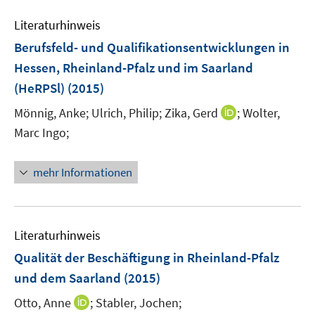
n
e
n
n
n
e
Literaturhinweis
m
s
s
s
n
F
Berufsfeld- und Qualifikationsentwicklungen in
t
t
t
e
e
e
e
Hessen, Rheinland-Pfalz und im Saarland
n
r
r
r
(HeRPSl)
(2015)
s
ö
ö
ö
t
I
Mönnig, Anke;
Ulrich, Philip;
Zika, Gerd
;
Wolter,
f
f
f
e
n
Marc Ingo;
f
f
f
r
n
n
n
n
ö
e
e
e
e
mehr Informationen
f
u
n
n
n
f
e
n
m
e
F
Literaturhinweis
n
e
Qualität der Beschäftigung in Rheinland-Pfalz
n
und dem Saarland
(2015)
s
t
I
Otto, Anne
;
Stabler, Jochen;
e