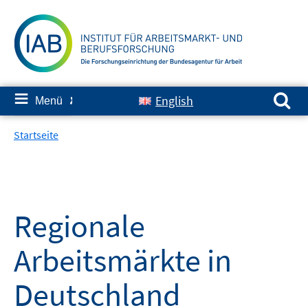
Springe
zum
Inhalt
Suchen nach:
≡
English
Menü
✘
Startseite
Regionale
Arbeitsmärkte in
Deutschland