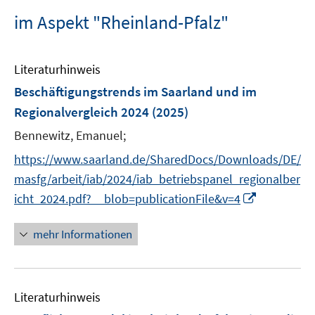
im Aspekt "Rheinland-Pfalz"
Literaturhinweis
Beschäftigungstrends im Saarland und im
Regionalvergleich 2024
(2025)
Bennewitz, Emanuel;
https://www.saarland.de/SharedDocs/Downloads/DE/
masfg/arbeit/iab/2024/iab_betriebspanel_regionalber
I
icht_2024.pdf?__blob=publicationFile&v=4
n
n
mehr Informationen
e
u
e
Literaturhinweis
m
F