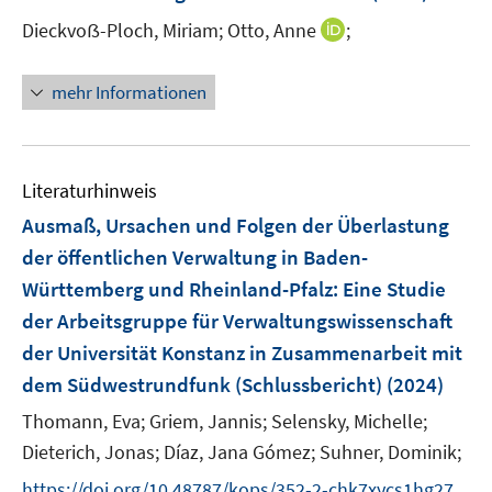
f
r
n
I
Dieckvoẞ-Ploch, Miriam;
Otto, Anne
;
f
ö
e
n
n
f
n
n
e
mehr Informationen
f
e
n
n
u
e
e
n
m
Literaturhinweis
F
Ausmaß, Ursachen und Folgen der Überlastung
e
der öffentlichen Verwaltung in Baden-
n
Württemberg und Rheinland-Pfalz
:
Eine Studie
s
t
der Arbeitsgruppe für Verwaltungswissenschaft
e
der Universität Konstanz in Zusammenarbeit mit
r
dem Südwestrundfunk (Schlussbericht)
(2024)
ö
Thomann, Eva;
Griem, Jannis;
Selensky, Michelle;
f
f
Dieterich, Jonas;
Díaz, Jana Gómez;
Suhner, Dominik;
n
https://doi.org/10.48787/kops/352-2-chk7xycs1hg27