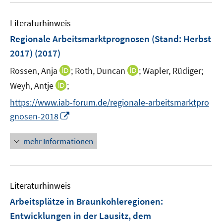
e
F
e
n
e
Literaturhinweis
m
n
F
Regionale Arbeitsmarktprognosen (Stand: Herbst
s
e
2017)
(2017)
t
n
e
I
I
Rossen, Anja
;
Roth, Duncan
;
Wapler, Rüdiger;
s
r
n
n
t
I
Weyh, Antje
;
ö
n
n
e
n
f
https://www.iab-forum.de/regionale-arbeitsmarktpro
e
e
r
n
f
I
gnosen-2018
u
u
ö
e
n
n
e
e
f
u
e
n
mehr Informationen
m
m
f
e
n
e
F
F
n
m
u
e
e
e
F
e
n
n
n
e
Literaturhinweis
m
s
s
n
F
Arbeitsplätze in Braunkohleregionen
t
t
:
s
e
e
e
Entwicklungen in der Lausitz, dem
t
n