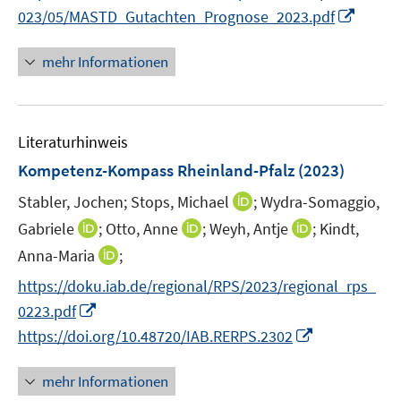
e
I
023/05/MASTD_Gutachten_Prognose_2023.pdf
n
n
n
mehr Informationen
e
u
e
Literaturhinweis
m
F
Kompetenz-Kompass Rheinland-Pfalz
(2023)
e
I
Stabler, Jochen;
Stops, Michael
;
Wydra-Somaggio,
n
n
I
I
I
Gabriele
;
Otto, Anne
;
Weyh, Antje
;
Kindt,
s
n
n
n
n
t
I
Anna-Maria
;
e
n
n
n
e
n
https://doku.iab.de/regional/RPS/2023/regional_rps_
u
e
e
e
r
n
I
e
0223.pdf
u
u
u
ö
e
n
m
I
e
e
e
https://doi.org/10.48720/IAB.RERPS.2302
f
u
n
F
n
m
m
m
f
e
e
e
n
F
F
F
n
mehr Informationen
m
u
n
e
e
e
e
e