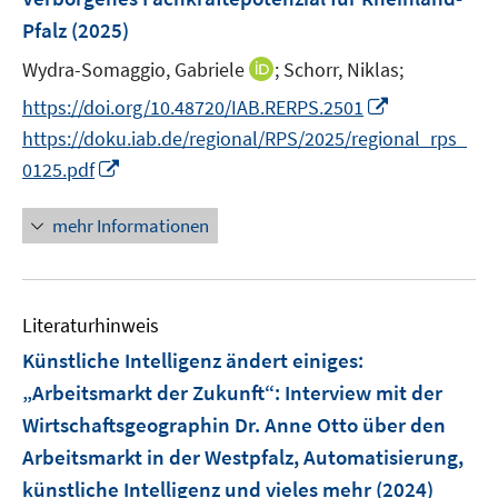
s
f
n
ö
r
Pfalz
(2025)
t
f
s
f
ö
e
n
t
f
I
Wydra-Somaggio, Gabriele
;
Schorr, Niklas;
f
r
e
e
n
n
f
I
https://doi.org/10.48720/IAB.RERPS.2501
ö
n
r
e
n
n
n
https://doku.iab.de/regional/RPS/2025/regional_rps_
f
ö
n
e
e
n
I
f
0125.pdf
f
u
n
e
n
n
f
e
u
n
e
n
mehr Informationen
m
e
e
n
e
F
m
u
n
e
F
e
n
e
Literaturhinweis
m
s
n
F
Künstliche Intelligenz ändert einiges
:
t
s
e
e
„Arbeitsmarkt der Zukunft“: Interview mit der
t
n
r
Wirtschaftsgeographin Dr. Anne Otto über den
e
s
ö
r
Arbeitsmarkt in der Westpfalz, Automatisierung,
t
f
ö
e
künstliche Intelligenz und vieles mehr
(2024)
f