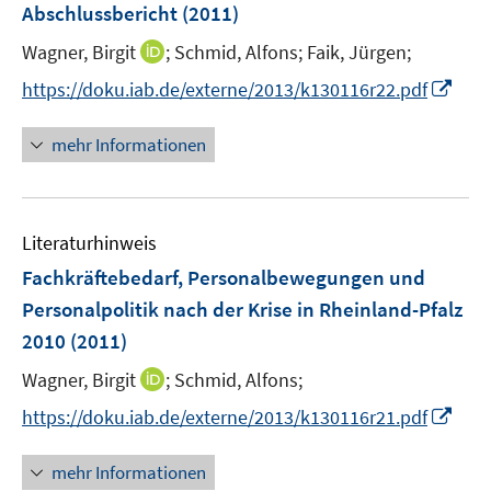
e
Abschlussbericht
(2011)
t
n
e
I
Wagner, Birgit
;
Schmid, Alfons;
Faik, Jürgen;
s
r
n
t
I
https://doku.iab.de/externe/2013/k130116r22.pdf
ö
n
e
n
f
e
r
n
mehr Informationen
f
u
ö
e
n
e
f
u
e
m
f
e
n
F
n
Literaturhinweis
m
e
e
F
Fachkräftebedarf, Personalbewegungen und
n
n
e
Personalpolitik nach der Krise in Rheinland-Pfalz
s
n
2010
(2011)
t
s
e
t
I
Wagner, Birgit
;
Schmid, Alfons;
r
e
n
I
https://doku.iab.de/externe/2013/k130116r21.pdf
ö
r
n
n
f
ö
e
n
f
mehr Informationen
f
u