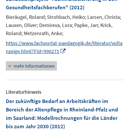
s
ö
ö
r
Gesundheitsfachberufen"
(2012)
t
f
f
ö
e
f
f
Bieräugel, Roland;
Strohbach, Heiko;
Larsen, Christa;
f
r
n
n
Lauxen, Oliver;
Demireva, Lora;
Papke, Jan;
Krick,
f
ö
e
e
n
Roland;
Metzenrath, Anke;
f
n
n
e
f
https://www.fachportal-paedagogik.de/literatur/volla
n
n
I
nzeige.html?FId=990271
e
n
n
n
mehr Informationen
e
u
e
Literaturhinweis
m
F
Der zukünftige Bedarf an Arbeitskräften im
e
Bereich der Altenpflege in Rheinland-Pfalz und
n
im Saarland
:
Modellrechnungen für die Länder
s
bis zum Jahr 2030
(2012)
t