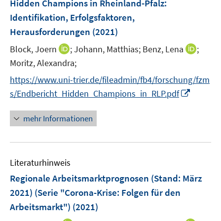
Hidden Champions in Rheinland-Pfalz
:
t
s
e
e
Identifikation, Erfolgsfaktoren,
t
n
r
Herausforderungen
(2021)
e
s
ö
r
t
I
I
Block, Joern
;
Johann, Matthias;
Benz, Lena
;
f
ö
e
n
n
Moritz, Alexandra;
f
f
r
n
n
n
f
https://www.uni-trier.de/fileadmin/fb4/forschung/fzm
ö
e
e
e
n
I
s/Endbericht_Hidden_Champions_in_RLP.pdf
f
u
u
n
e
n
f
e
e
n
n
n
mehr Informationen
m
m
e
e
F
F
u
n
e
e
e
n
n
Literaturhinweis
m
s
s
F
Regionale Arbeitsmarktprognosen (Stand: März
t
t
e
e
e
2021) (Serie "Corona-Krise: Folgen für den
n
r
r
Arbeitsmarkt")
(2021)
s
ö
ö