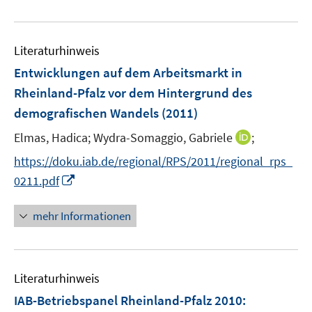
e
e
f
u
n
n
e
e
Literaturhinweis
m
n
F
Entwicklungen auf dem Arbeitsmarkt in
e
Rheinland-Pfalz vor dem Hintergrund des
n
demografischen Wandels
(2011)
s
t
I
Elmas, Hadica;
Wydra-Somaggio, Gabriele
;
e
n
https://doku.iab.de/regional/RPS/2011/regional_rps_
r
n
I
0211.pdf
ö
e
n
f
u
n
mehr Informationen
f
e
e
n
m
u
e
F
e
n
e
Literaturhinweis
m
n
F
IAB-Betriebspanel Rheinland-Pfalz 2010
:
s