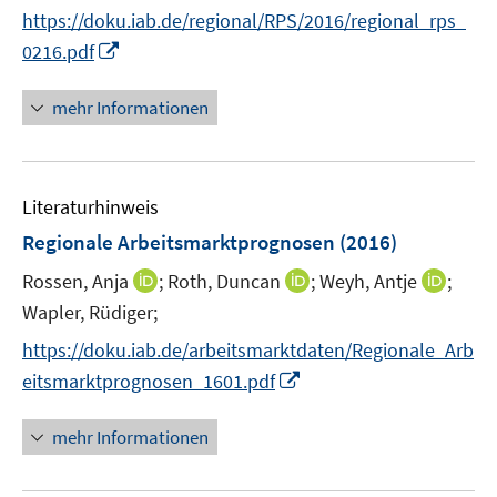
e
https://doku.iab.de/regional/RPS/2016/regional_rps_
r
I
0216.pdf
ö
n
f
n
mehr Informationen
f
e
n
u
e
e
n
Literaturhinweis
m
F
Regionale Arbeitsmarktprognosen
(2016)
e
I
I
I
Rossen, Anja
;
Roth, Duncan
;
Weyh, Antje
;
n
n
n
n
Wapler, Rüdiger;
s
n
n
n
t
https://doku.iab.de/arbeitsmarktdaten/Regionale_Arb
e
e
e
e
I
eitsmarktprognosen_1601.pdf
u
u
u
r
n
e
e
e
ö
n
mehr Informationen
m
m
m
f
e
F
F
F
f
u
e
e
e