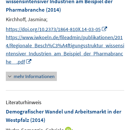
wissensintensiver Industrien am Beispiel der
t
n
r
e
Pharmabranche
(2014)
s
ö
r
t
Kirchhoff, Jasmina;
f
ö
e
f
I
https://doi.org/10.2373/1864-810X.14-03-05
f
r
n
n
f
https://www.iwkoeln.de/fileadmin/publikationen/201
ö
e
n
n
4/Regionale_Besch%C3%A4ftigungsstruktur_wissensi
f
n
e
e
ntensiver_Industrien_am_Beispiel_der_Pharmabranc
f
u
n
n
I
he__.pdf
e
e
n
m
n
n
mehr Informationen
F
e
e
u
n
e
s
Literaturhinweis
m
t
F
Demografischer Wandel und Arbeitsmarkt in der
e
e
r
Westpfalz
(2014)
n
ö
I