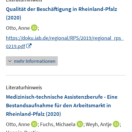
s
s
n
F
Qualität der Beschäftigung in Rheinland-Pfalz
t
t
s
e
e
e
(2020)
t
n
r
r
e
I
Otto, Anne
;
s
ö
ö
r
n
t
f
f
https://doku.iab.de/regional/RPS/2019/regional_rps_
ö
n
e
f
f
I
f
0219.pdf
e
r
n
n
n
f
u
ö
e
e
n
n
mehr Informationen
e
f
n
n
e
e
m
f
u
n
F
n
e
e
e
Literaturhinweis
m
n
n
F
Medizinisch-technische Assistenzberufe - Eine
s
e
Bestandsaufnahme für den Arbeitsmarkt in
t
n
e
Rheinland-Pfalz
(2020)
s
r
t
I
I
I
Otto, Anne
;
Fuchs, Michaela
;
Weyh, Antje
;
ö
e
n
n
n