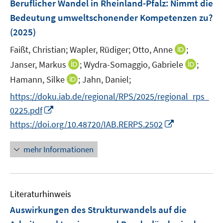
Beruflicher Wandel in Rheinland-Pfalz: Nimmt die
e
Bedeutung umweltschonender Kompetenzen zu?
n
(2025)
s
t
I
Faißt, Christian;
Wapler, Rüdiger;
Otto, Anne
;
e
n
I
I
Janser, Markus
;
Wydra-Somaggio, Gabriele
;
r
n
n
n
I
Hamann, Silke
;
Jahn, Daniel;
ö
e
n
n
n
f
https://doku.iab.de/regional/RPS/2025/regional_rps_
u
e
e
n
f
I
e
0225.pdf
u
u
e
n
n
m
I
e
e
https://doi.org/10.48720/IAB.RERPS.2502
u
e
n
F
n
m
m
e
n
e
e
n
F
F
mehr Informationen
m
u
n
e
e
e
F
e
s
u
n
n
e
m
t
e
s
s
n
F
e
Literaturhinweis
m
t
t
s
e
r
F
e
e
Auswirkungen des Strukturwandels auf die
t
n
ö
e
r
r
e