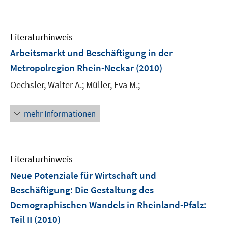
e
n
f
e
u
e
n
m
e
n
e
F
Literaturhinweis
m
n
e
F
Arbeitsmarkt und Beschäftigung in der
n
e
Metropolregion Rhein-Neckar
(2010)
s
n
t
Oechsler, Walter A.;
Müller, Eva M.;
s
e
t
r
e
mehr Informationen
ö
r
f
ö
f
f
n
Literaturhinweis
f
e
n
Neue Potenziale für Wirtschaft und
n
e
Beschäftigung: Die Gestaltung des
n
Demographischen Wandels in Rheinland-Pfalz
:
Teil II
(2010)