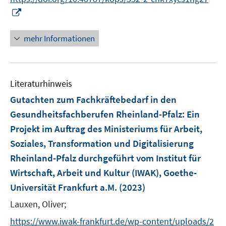
e
I
n
n
n
mehr Informationen
e
u
e
Literaturhinweis
m
F
Gutachten zum Fachkräftebedarf in den
e
Gesundheitsfachberufen Rheinland-Pfalz
:
Ein
n
Projekt im Auftrag des Ministeriums für Arbeit,
s
Soziales, Transformation und Digitalisierung
t
e
Rheinland-Pfalz durchgeführt vom Institut für
r
Wirtschaft, Arbeit und Kultur (IWAK), Goethe-
ö
Universität Frankfurt a.M.
(2023)
f
Lauxen, Oliver;
f
n
https://www.iwak-frankfurt.de/wp-content/uploads/2