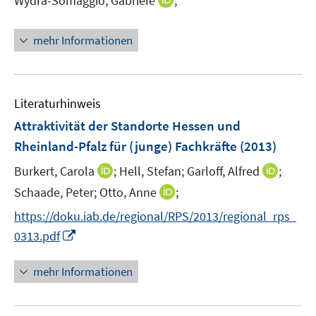
Wydra-Somaggio, Gabriele
;
s
f
n
t
f
n
e
mehr Informationen
n
e
r
e
u
ö
n
e
f
m
f
Literaturhinweis
F
n
Attraktivität der Standorte Hessen und
e
e
Rheinland-Pfalz für (junge) Fachkräfte
(2013)
n
n
s
I
I
Burkert, Carola
;
Hell, Stefan;
Garloff, Alfred
;
t
n
n
I
Schaade, Peter;
Otto, Anne
;
e
n
n
n
https://doku.iab.de/regional/RPS/2013/regional_rps_
r
e
e
n
I
0313.pdf
ö
u
u
e
n
f
e
e
u
n
f
mehr Informationen
m
m
e
e
n
F
F
m
u
e
e
e
F