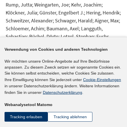
Rump, Jutta;
Weingarten, Joe;
Kehr, Joachim;
Klöckner, Julia;
Günster, Engelbert J.;
Hering, Hendrik;
Schweitzer, Alexander;
Schwager, Harald;
Aigner, Max;
Schloemer, Achim;
Baumann, Axel;
Langguth,
Sebastian;
Büchel, Dörte;
Letzel, Stephan;
Fuchs,
Ursula;
Muscheid, Dietmar;
Adrian, Peter;
Reinhardt,
Verwendung von Cookies und anderen Technologien
Andrea;
Bockemühl, Walter;
Rump, Jutta;
Weingarten,
Joe;
Schade, Otto-Werner;
Eilers, Silke;
Schaumann,
Wir möchten unsere Online-Angebote auf Ihre Bedürfnisse
Gunter;
Bartelmes, Doris;
Scherhag, Karl-Heinz;
anpassen. Zu diesem Zweck setzen wir sogenannte Cookies ein.
Sie können selbst entscheiden, welche Cookies Sie zulassen.
Ihre Einwilligung können Sie jederzeit unter
Cookie-Einstellungen
mehr Informationen
in unserer Datenschutzerklärung ändern. Weitere Informationen
finden Sie in unserer
Datenschutzerklärung
.
Webanalysetool Matomo
Literaturhinweis
Tracking erlauben
Tracking ablehnen
IAB-Betriebspanel Rheinland-Pfalz 2009
:
Abschlussbericht
(2010)