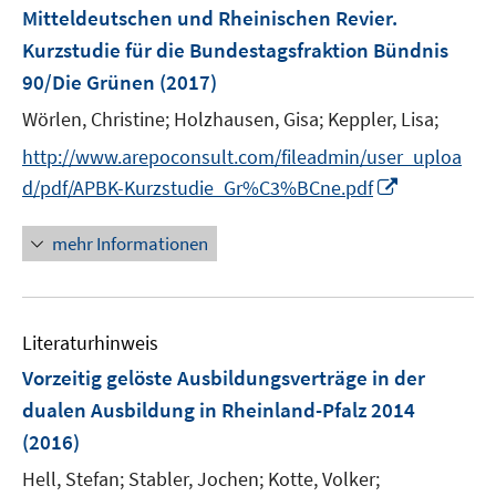
r
r
e
Mitteldeutschen und Rheinischen Revier.
s
ö
ö
r
Kurzstudie für die Bundestagsfraktion Bündnis
t
f
f
ö
e
90/Die Grünen
(2017)
f
f
f
r
n
n
Wörlen, Christine;
f
Holzhausen, Gisa;
Keppler, Lisa;
ö
e
e
n
http://www.arepoconsult.com/fileadmin/user_uploa
f
n
n
e
I
f
d/pdf/APBK-Kurzstudie_Gr%C3%BCne.pdf
n
n
n
n
e
mehr Informationen
e
n
u
e
Literaturhinweis
m
F
Vorzeitig gelöste Ausbildungsverträge in der
e
dualen Ausbildung in Rheinland-Pfalz 2014
n
(2016)
s
t
Hell, Stefan;
Stabler, Jochen;
Kotte, Volker;