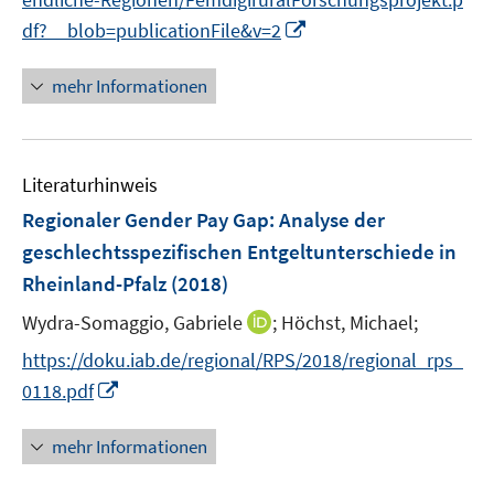
e
n
I
df?__blob=publicationFile&v=2
u
e
n
e
n
n
mehr Informationen
m
e
F
u
e
e
n
Literaturhinweis
m
s
F
Regionaler Gender Pay Gap
:
Analyse der
t
e
e
geschlechtsspezifischen Entgeltunterschiede in
n
r
Rheinland-Pfalz
(2018)
s
ö
t
I
Wydra-Somaggio, Gabriele
;
Höchst, Michael;
f
e
n
f
https://doku.iab.de/regional/RPS/2018/regional_rps_
r
n
n
I
0118.pdf
ö
e
e
n
f
u
n
n
mehr Informationen
f
e
e
n
m
u