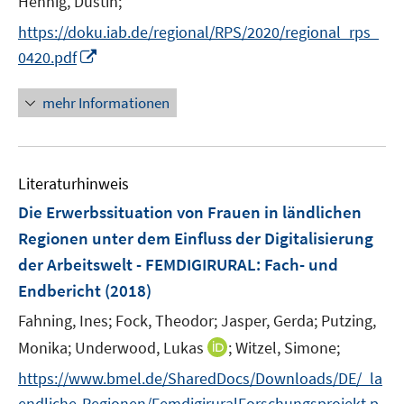
Hennig, Dustin;
f
r
n
n
n
f
https://doku.iab.de/regional/RPS/2020/regional_rps_
ö
e
e
e
n
I
0420.pdf
f
u
u
u
e
n
f
e
e
e
n
n
n
mehr Informationen
m
m
m
e
e
F
F
F
u
n
e
e
e
e
n
n
n
Literaturhinweis
m
s
s
s
F
Die Erwerbssituation von Frauen in ländlichen
t
t
t
e
e
e
e
Regionen unter dem Einfluss der Digitalisierung
n
r
r
r
der Arbeitswelt - FEMDIGIRURAL
:
Fach- und
s
ö
ö
ö
Endbericht
(2018)
t
f
f
f
e
Fahning, Ines;
Fock, Theodor;
Jasper, Gerda;
Putzing,
f
f
f
r
n
n
n
I
Monika;
Underwood, Lukas
;
Witzel, Simone;
ö
e
e
e
n
https://www.bmel.de/SharedDocs/Downloads/DE/_la
f
n
n
n
n
f
endliche-Regionen/FemdigiruralForschungsprojekt.p