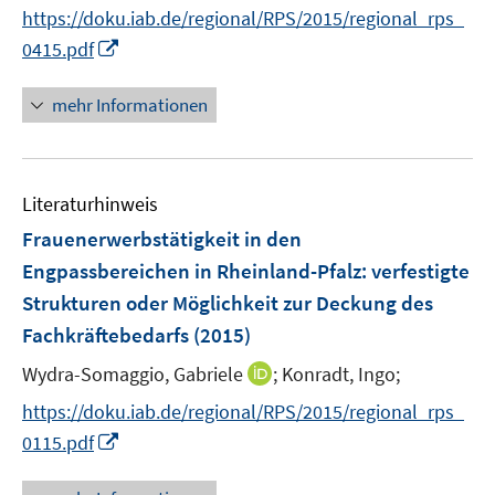
n
https://doku.iab.de/regional/RPS/2015/regional_rps_
r
n
I
0415.pdf
ö
e
n
f
u
n
mehr Informationen
f
e
e
n
m
u
e
F
e
n
e
Literaturhinweis
m
n
F
Frauenerwerbstätigkeit in den
s
e
Engpassbereichen in Rheinland-Pfalz
:
verfestigte
t
n
e
Strukturen oder Möglichkeit zur Deckung des
s
r
Fachkräftebedarfs
(2015)
t
ö
e
I
Wydra-Somaggio, Gabriele
;
Konradt, Ingo;
f
r
n
f
https://doku.iab.de/regional/RPS/2015/regional_rps_
ö
n
n
I
0115.pdf
f
e
e
n
f
u
n
n