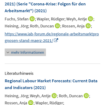
e
e
e
2021) (Serie "Corona-Krise: Folgen für den
n
r
r
Arbeitsmarkt")
(2021)
s
ö
ö
t
I
I
Fuchs, Stefan
;
Wapler, Rüdiger;
Weyh, Antje
;
f
f
e
n
n
f
f
I
I
Heining, Jörg;
Roth, Duncan
;
Rossen, Anja
;
r
n
n
n
n
n
n
https://www.iab-forum.de/regionale-arbeitsmarktpro
ö
e
e
e
e
n
n
I
gnosen-stand-maerz-2021/
f
u
u
n
n
e
e
n
f
e
e
u
u
n
n
mehr Informationen
m
m
e
e
e
e
F
F
m
m
u
n
e
e
F
F
e
n
n
e
e
Literaturhinweis
m
s
s
n
n
F
Regional Labour Market Forecasts
t
:
Current Data
t
s
s
e
e
e
and Indicators
(2021)
t
t
n
r
r
e
e
I
I
Heining, Jörg;
Weyh, Antje
;
Roth, Duncan
;
s
ö
ö
r
r
n
n
t
I
Rossen, Anja
;
Wapler, Rüdiger;
f
f
ö
ö