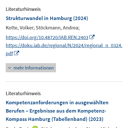
m
t
e
s
n
F
e
Literaturhinweis
m
t
s
e
r
F
e
Strukturwandel in Hamburg
(2024)
t
n
ö
e
r
e
Kotte, Volker;
Stöckmann, Andrea;
s
f
n
ö
r
t
f
I
s
https://doi.org/10.48720/IAB.REN.2403
f
ö
e
n
n
t
f
https://doku.iab.de/regional/N/2024/regional_n_0324.
f
r
e
n
e
n
I
f
pdf
ö
n
e
r
e
n
n
f
u
ö
n
n
e
mehr Informationen
f
e
f
e
n
n
m
f
u
e
F
n
e
n
e
e
Literaturhinweis
m
n
n
F
Kompetenzanforderungen in ausgewählten
s
e
Berufen – Ergebnisse aus dem Kompetenz-
t
n
Kompass Hamburg (Tabellenband)
(2023)
e
s
r
t