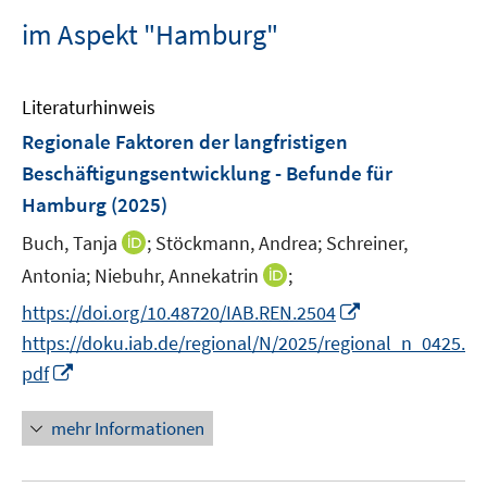
im Aspekt "Hamburg"
Literaturhinweis
Regionale Faktoren der langfristigen
Beschäftigungsentwicklung - Befunde für
Hamburg
(2025)
I
Buch, Tanja
;
Stöckmann, Andrea;
Schreiner,
n
I
Antonia;
Niebuhr, Annekatrin
;
n
n
I
https://doi.org/10.48720/IAB.REN.2504
e
n
n
https://doku.iab.de/regional/N/2025/regional_n_0425.
u
e
n
I
e
pdf
u
e
n
m
e
u
n
F
mehr Informationen
m
e
e
e
F
m
u
n
e