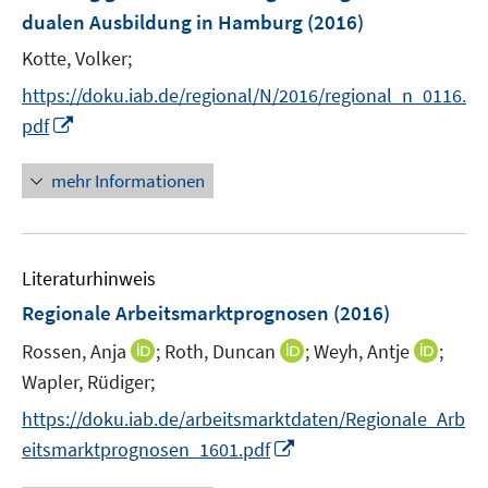
e
dualen Ausbildung in Hamburg
(2016)
n
Kotte, Volker;
s
t
https://doku.iab.de/regional/N/2016/regional_n_0116.
e
I
pdf
r
n
ö
n
mehr Informationen
f
e
f
u
n
e
e
Literaturhinweis
m
n
F
Regionale Arbeitsmarktprognosen
(2016)
e
I
I
I
Rossen, Anja
;
Roth, Duncan
;
Weyh, Antje
;
n
n
n
n
Wapler, Rüdiger;
s
n
n
n
t
https://doku.iab.de/arbeitsmarktdaten/Regionale_Arb
e
e
e
e
I
eitsmarktprognosen_1601.pdf
u
u
u
r
n
e
e
e