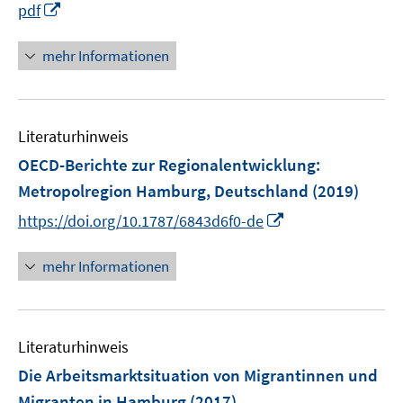
I
pdf
ö
n
f
n
mehr Informationen
f
e
n
u
e
e
n
Literaturhinweis
m
F
OECD-Berichte zur Regionalentwicklung:
e
Metropolregion Hamburg, Deutschland
(2019)
n
I
https://doi.org/10.1787/6843d6f0-de
s
n
t
n
mehr Informationen
e
e
r
u
ö
e
f
Literaturhinweis
m
f
F
Die Arbeitsmarktsituation von Migrantinnen und
n
e
e
Migranten in Hamburg
(2017)