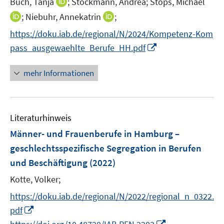
I
Buch, Tanja
;
Stöckmann, Andrea;
Stops, Michael
ö
e
n
I
I
;
Niebuhr, Annekatrin
;
f
r
n
n
n
f
https://doku.iab.de/regional/N/2024/Kompetenz-Kom
ö
e
n
n
n
I
pass_ausgewaehlte_Berufe_HH.pdf
f
u
e
e
e
n
f
e
u
u
n
n
n
mehr Informationen
m
e
e
e
e
F
m
m
u
n
e
F
F
e
n
e
e
Literaturhinweis
m
s
n
n
F
Männer- und Frauenberufe in Hamburg –
t
s
s
e
e
geschlechtsspezifische Segregation in Berufen
t
t
n
r
e
e
und Beschäftigung
(2022)
s
ö
r
r
t
Kotte, Volker;
f
ö
ö
e
f
https://doku.iab.de/regional/N/2022/regional_n_0322.
f
f
r
n
f
f
I
pdf
ö
e
n
n
n
I