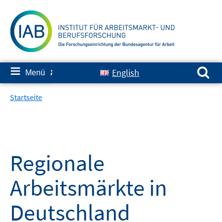
Springe
zum
Inhalt
Suchen nach:
≡
English
Menü
✘
Startseite
Regionale
Arbeitsmärkte in
Deutschland