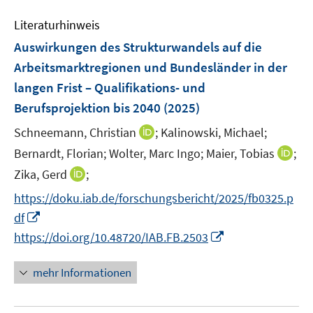
F
e
s
n
e
Literaturhinweis
m
t
s
n
F
e
Auswirkungen des Strukturwandels auf die
t
s
e
r
e
Arbeitsmarktregionen und Bundesländer in der
t
n
ö
r
langen Frist – Qualifikations- und
e
s
f
ö
r
Berufsprojektion bis 2040
(2025)
t
f
f
ö
e
n
I
f
Schneemann, Christian
;
Kalinowski, Michael;
f
r
e
n
n
I
Bernardt, Florian;
Wolter, Marc Ingo;
Maier, Tobias
;
f
ö
n
n
e
n
n
I
Zika, Gerd
;
f
e
n
n
e
n
f
https://doku.iab.de/forschungsbericht/2025/fb0325.p
u
e
n
n
n
I
e
df
u
e
e
n
m
I
e
https://doi.org/10.48720/IAB.FB.2503
u
n
n
F
n
m
e
e
e
n
F
mehr Informationen
m
u
n
e
e
F
e
s
u
n
e