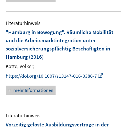
n
n
e
n
e
s
s
u
n
t
t
e
s
e
e
Literaturhinweis
m
t
r
r
F
e
"Hamburg in Bewegung". Räumliche Mobilität
ö
ö
e
r
und die Arbeitsmarktintegration unter
f
f
n
ö
sozialversicherungspflichtig Beschäftigten in
f
f
s
f
Hamburg
(2016)
n
n
t
f
e
e
e
n
Kotte, Volker;
n
n
r
e
I
https://doi.org/10.1007/s13147-016-0386-7
ö
n
n
f
n
mehr Informationen
f
e
n
u
e
e
n
Literaturhinweis
m
F
Vorzeitig gelöste Ausbildungsverträge in der