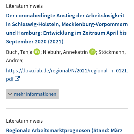
n
e
Literaturhinweis
m
n
F
Der coronabedingte Anstieg der Arbeitslosigkeit
s
e
in Schleswig-Holstein, Mecklenburg-Vorpommern
t
n
e
und Hamburg
:
Entwicklung im Zeitraum April bis
s
r
September 2020
(2021)
t
ö
e
I
I
Buch, Tanja
;
Niebuhr, Annekatrin
;
Stöckmann,
f
r
n
n
f
Andrea;
ö
n
n
n
https://doku.iab.de/regional/N/2021/regional_n_0121.
f
e
e
e
f
I
pdf
u
u
n
n
n
e
e
e
n
mehr Informationen
m
m
n
e
F
F
u
e
e
e
n
n
Literaturhinweis
m
s
s
F
Regionale Arbeitsmarktprognosen (Stand: März
t
t