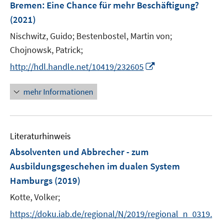
Bremen
:
Eine Chance für mehr Beschäftigung?
n
(2021)
s
t
Nischwitz, Guido;
Bestenbostel, Martin von;
e
Chojnowsk, Patrick;
r
I
http://hdl.handle.net/10419/232605
ö
n
f
n
mehr Informationen
f
e
n
u
e
e
n
Literaturhinweis
m
F
Absolventen und Abbrecher - zum
e
Ausbildungsgeschehen im dualen System
n
Hamburgs
(2019)
s
t
Kotte, Volker;
e
https://doku.iab.de/regional/N/2019/regional_n_0319.
r