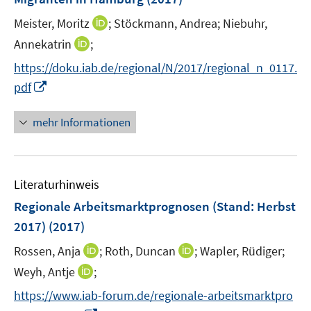
n
n
I
Meister, Moritz
;
Stöckmann, Andrea;
Niebuhr,
s
n
t
I
Annekatrin
;
n
e
n
https://doku.iab.de/regional/N/2017/regional_n_0117.
e
r
n
I
pdf
u
ö
e
n
e
f
u
n
mehr Informationen
m
f
e
e
F
n
m
u
e
e
F
e
n
n
e
Literaturhinweis
m
s
n
F
Regionale Arbeitsmarktprognosen (Stand: Herbst
t
s
e
e
2017)
(2017)
t
n
r
e
I
I
Rossen, Anja
;
Roth, Duncan
;
Wapler, Rüdiger;
s
ö
r
n
n
t
I
Weyh, Antje
;
f
ö
n
n
e
n
f
f
https://www.iab-forum.de/regionale-arbeitsmarktpro
e
e
r
n
n
f