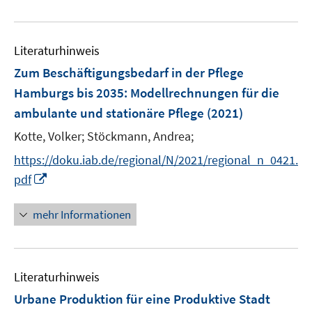
e
F
F
n
m
u
e
e
e
F
e
n
n
n
e
Literaturhinweis
m
s
s
n
F
Zum Beschäftigungsbedarf in der Pflege
t
t
s
e
e
e
Hamburgs bis 2035: Modellrechnungen für die
t
n
r
r
e
ambulante und stationäre Pflege
(2021)
s
ö
ö
r
t
Kotte, Volker;
Stöckmann, Andrea;
f
f
ö
e
f
f
https://doku.iab.de/regional/N/2021/regional_n_0421.
f
r
n
n
f
I
pdf
ö
e
e
n
n
f
n
n
e
n
mehr Informationen
f
n
e
n
u
e
e
n
Literaturhinweis
m
F
Urbane Produktion für eine Produktive Stadt
e