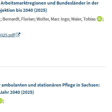
m
 Arbeitsmarktregionen und Bundesländer in der
F
ojektion bis 2040
(2025)
e
;
Bernardt, Florian;
Wolter, Marc Ingo;
Maier, Tobias
;
I
n
n
s
n
I
0325.pdf
t
e
n
e
u
n
r
e
e
ö
m
u
f
F
e
f
e
m
n
n
F
r ambulanten und stationären Pflege in Sachsen:
e
s
e
Jahr 2040
(2025)
n
t
n
;
I
e
s
n
r
t