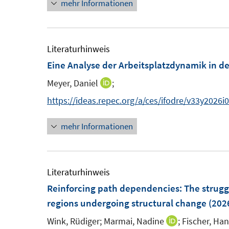
mehr Informationen
e
ö
u
f
e
f
m
Literaturhinweis
n
F
Eine Analyse der Arbeitsplatzdynamik in d
e
e
Meyer, Daniel
;
n
I
n
n
https://ideas.repec.org/a/ces/ifodre/v33y2026
s
n
t
mehr Informationen
e
e
u
r
e
ö
m
Literaturhinweis
f
F
Reinforcing path dependencies: The struggl
f
e
regions undergoing structural change
(202
n
n
e
Wink, Rüdiger;
Marmai, Nadine
;
Fischer, Han
I
s