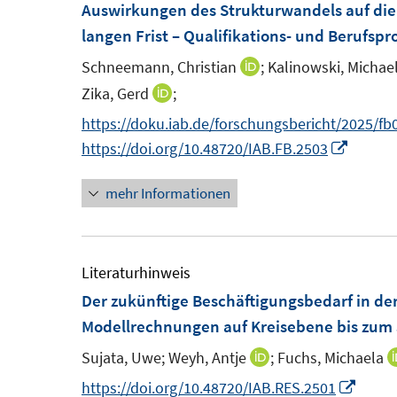
e
F
Auswirkungen des Strukturwandels auf die
n
f
n
e
langen Frist – Qualifikations- und Berufspr
e
n
s
n
n
e
Schneemann, Christian
;
Kalinowski, Michael
I
t
s
n
n
Zika, Gerd
;
I
e
t
n
n
https://doku.iab.de/forschungsbericht/2025/fb
r
e
e
n
I
https://doi.org/10.48720/IAB.FB.2503
ö
r
u
e
n
f
ö
e
mehr Informationen
u
n
f
f
m
e
e
n
f
F
m
u
e
n
e
F
e
Literaturhinweis
n
e
n
e
m
Der zukünftige Beschäftigungsbedarf in de
n
s
n
F
Modellrechnungen auf Kreisebene bis zum 
t
s
e
Sujata, Uwe;
Weyh, Antje
;
Fuchs, Michaela
I
e
t
n
n
I
https://doi.org/10.48720/IAB.RES.2501
r
e
s