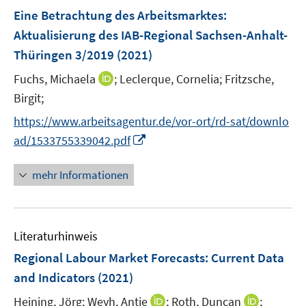
e
e
e
Eine Betrachtung des Arbeitsmarktes
:
t
t
n
r
r
e
e
Aktualisierung des IAB-Regional Sachsen-Anhalt-
s
ö
ö
r
r
Thüringen 3/2019
(2021)
t
f
f
ö
ö
e
f
f
I
Fuchs, Michaela
;
Leclerque, Cornelia;
Fritzsche,
f
f
r
n
n
n
f
f
Birgit;
ö
e
e
n
n
n
https://www.arbeitsagentur.de/vor-ort/rd-sat/downlo
f
n
n
e
e
e
I
f
ad/1533755339042.pdf
u
n
n
n
n
e
n
e
mehr Informationen
m
e
n
F
u
e
e
n
Literaturhinweis
m
s
F
Regional Labour Market Forecasts
:
Current Data
t
e
e
and Indicators
(2021)
n
r
I
I
Heining, Jörg;
Weyh, Antje
;
Roth, Duncan
;
s