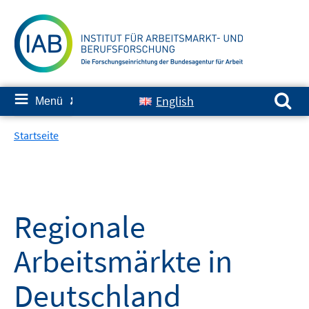
Springe
zum
Inhalt
Suchen nach:
≡
English
Menü
✘
Startseite
Regionale
Arbeitsmärkte in
Deutschland