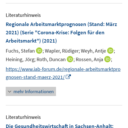
e
u
n
m
e
F
Literaturhinweis
m
e
F
Regionale Arbeitsmarktprognosen (Stand: März
n
e
2021) (Serie "Corona-Krise: Folgen für den
s
n
Arbeitsmarkt")
(2021)
t
s
e
t
I
I
Fuchs, Stefan
;
Wapler, Rüdiger;
Weyh, Antje
;
r
e
n
n
I
I
Heining, Jörg;
Roth, Duncan
;
Rossen, Anja
;
ö
r
n
n
n
n
https://www.iab-forum.de/regionale-arbeitsmarktpro
f
ö
e
e
n
n
f
I
gnosen-stand-maerz-2021/
f
u
u
e
e
n
n
f
e
e
u
u
e
n
n
mehr Informationen
m
m
e
e
n
e
e
F
F
m
m
u
n
e
e
F
F
e
n
n
e
e
Literaturhinweis
m
s
s
n
n
F
Die Gesundheitswirtschaft in Sachsen-Anhalt:
t
t
s
s