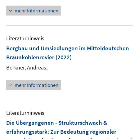
e
n
n
n
mehr Informationen
e
u
e
Literaturhinweis
m
F
Bergbau und Umsiedlungen im Mitteldeutschen
e
Braunkohlenrevier
(2022)
n
Berkner, Andreas;
s
t
e
mehr Informationen
r
ö
f
Literaturhinweis
f
n
Die Übergangenen - Strukturschwach &
e
erfahrungsstark
:
Zur Bedeutung regionaler
n