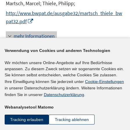
t
Martsch, Marcel;
Thiele, Philipp;
e
http://www.bwpat.de/ausgabe32/martsch_thiele_bw
r
I
pat32.pdf
ö
n
f
n
mehr Informationen
f
e
n
u
e
Verwendung von Cookies und anderen Technologien
e
n
Literaturhinweis
m
Wir möchten unsere Online-Angebote auf Ihre Bedürfnisse
F
anpassen. Zu diesem Zweck setzen wir sogenannte Cookies ein.
Regionale Arbeitsmarktprognosen (Stand: Herbst
Sie können selbst entscheiden, welche Cookies Sie zulassen.
e
2017)
(2017)
Ihre Einwilligung können Sie jederzeit unter
Cookie-Einstellungen
n
in unserer Datenschutzerklärung ändern. Weitere Informationen
I
I
Rossen, Anja
;
Roth, Duncan
;
Wapler, Rüdiger;
s
finden Sie in unserer
Datenschutzerklärung
.
n
n
t
I
Weyh, Antje
;
n
n
e
n
Webanalysetool Matomo
https://www.iab-forum.de/regionale-arbeitsmarktpro
e
e
r
n
I
gnosen-2018
u
u
ö
e
Tracking erlauben
Tracking ablehnen
n
e
e
f
u
n