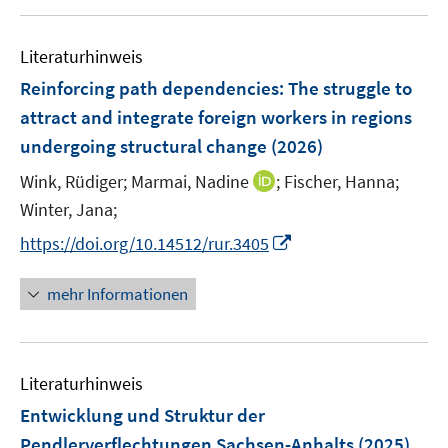
u
n
F
n
e
e
e
Literaturhinweis
m
n
n
F
Reinforcing path dependencies: The struggle to
s
e
attract and integrate foreign workers in regions
t
n
e
undergoing structural change
(2026)
s
r
t
I
Wink, Rüdiger;
Marmai, Nadine
;
Fischer, Hanna;
ö
e
n
Winter, Jana;
f
r
n
f
I
https://doi.org/10.14512/rur.3405
ö
e
n
n
f
u
e
n
mehr Informationen
f
e
n
e
n
m
u
e
F
e
n
e
Literaturhinweis
m
n
F
Entwicklung und Struktur der
s
e
Pendlerverflechtungen Sachsen-Anhalts
(2025)
t