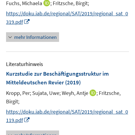
I
Fuchs, Michaela
;
Fritzsche, Birgit;
n
https://doku.iab.de/regional/SAT/2019/regional_sat_0
n
I
319.pdf
e
n
u
n
mehr Informationen
e
e
m
u
F
e
e
Literaturhinweis
m
n
F
Kurzstudie zur Beschäftigungsstruktur im
s
e
Mitteldeutschen Revier
(2019)
t
n
e
I
Kropp, Per;
Sujata, Uwe;
Weyh, Antje
;
Fritzsche,
s
r
n
t
Birgit;
ö
n
e
f
https://doku.iab.de/regional/SAT/2019/regional_sat_0
e
r
f
I
119.pdf
u
ö
n
n
e
f
e
n