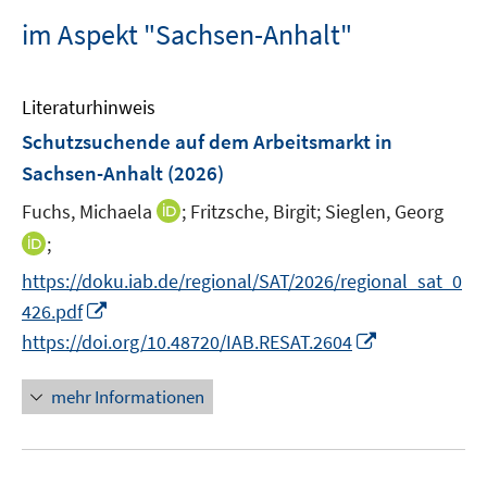
im Aspekt "Sachsen-Anhalt"
Literaturhinweis
Schutzsuchende auf dem Arbeitsmarkt in
Sachsen-Anhalt
(2026)
I
Fuchs, Michaela
;
Fritzsche, Birgit;
Sieglen, Georg
n
I
;
n
n
https://doku.iab.de/regional/SAT/2026/regional_sat_0
e
n
I
426.pdf
u
e
n
I
e
https://doi.org/10.48720/IAB.RESAT.2604
u
n
n
m
e
e
n
F
mehr Informationen
m
u
e
e
F
e
u
n
e
m
e
s
n