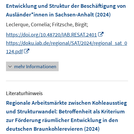
e
e
F
Entwicklung und Struktur der Beschäftigung von
n
n
e
Ausländer*innen in Sachsen-Anhalt
(2024)
s
s
n
t
t
Leclerque, Cornelia;
Fritzsche, Birgit;
s
e
e
t
I
https://doi.org/10.48720/IAB.RESAT.2401
r
r
e
n
https://doku.iab.de/regional/SAT/2024/regional_sat_0
ö
ö
r
n
I
124.pdf
f
f
ö
e
n
f
f
f
u
n
n
n
mehr Informationen
f
e
e
e
e
n
m
u
n
n
e
F
e
n
e
Literaturhinweis
m
n
F
Regionale Arbeitsmärkte zwischen Kohleausstieg
s
e
und Strukturwandel
:
Betroffenheit als Kriterium
t
n
zur Förderung räumlicher Entwicklung in den
e
s
r
deutschen Braunkohlerevieren
(2024)
t