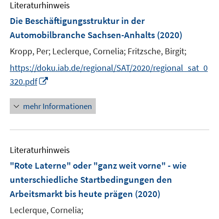
Literaturhinweis
m
s
n
n
F
Die Beschäftigungsstruktur in der
t
s
s
e
e
Automobilbranche Sachsen-Anhalts
(2020)
t
t
n
r
e
e
Kropp, Per;
Leclerque, Cornelia;
Fritzsche, Birgit;
s
ö
r
r
t
f
https://doku.iab.de/regional/SAT/2020/regional_sat_0
ö
ö
e
f
I
320.pdf
f
f
r
n
n
f
f
ö
e
n
n
n
mehr Informationen
f
n
e
e
e
f
u
n
n
n
e
e
Literaturhinweis
m
n
F
"Rote Laterne" oder "ganz weit vorne" - wie
e
unterschiedliche Startbedingungen den
n
Arbeitsmarkt bis heute prägen
(2020)
s
t
Leclerque, Cornelia;