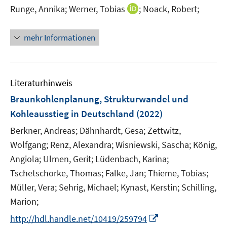
ö
e
I
Runge, Annika;
Werner, Tobias
;
Noack, Robert;
f
r
n
f
ö
n
n
mehr Informationen
f
e
e
f
u
n
n
e
e
m
Literaturhinweis
n
F
Braunkohlenplanung, Strukturwandel und
e
Kohleausstieg in Deutschland
(2022)
n
s
Berkner, Andreas;
Dähnhardt, Gesa;
Zettwitz,
t
Wolfgang;
Renz, Alexandra;
Wisniewski, Sascha;
König,
e
Angiola;
Ulmen, Gerit;
Lüdenbach, Karina;
r
Tschetschorke, Thomas;
Falke, Jan;
Thieme, Tobias;
ö
Müller, Vera;
Sehrig, Michael;
Kynast, Kerstin;
Schilling,
f
Marion;
f
n
I
http://hdl.handle.net/10419/259794