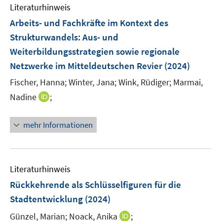
n
n
Literaturhinweis
e
Arbeits- und Fachkräfte im Kontext des
n
Strukturwandels
:
Aus- und
Weiterbildungsstrategien sowie regionale
Netzwerke im Mitteldeutschen Revier
(2024)
Fischer, Hanna;
Winter, Jana;
Wink, Rüdiger;
Marmai,
I
Nadine
;
n
n
mehr Informationen
e
u
e
m
Literaturhinweis
F
Rückkehrende als Schlüsselfiguren für die
e
Stadtentwicklung
(2024)
n
s
I
Günzel, Marian;
Noack, Anika
;