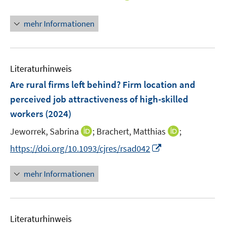
t
n
e
n
mehr Informationen
r
e
ö
u
f
e
f
m
Literaturhinweis
n
F
Are rural firms left behind? Firm location and
e
e
perceived job attractiveness of high-skilled
n
n
workers
(2024)
s
t
I
I
Jeworrek, Sabrina
;
Brachert, Matthias
;
e
n
n
I
https://doi.org/10.1093/cjres/rsad042
r
n
n
n
ö
e
e
n
mehr Informationen
f
u
u
e
f
e
e
u
n
m
m
e
e
F
F
Literaturhinweis
m
n