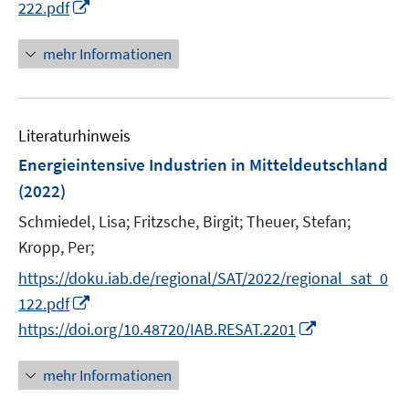
I
f
222.pdf
u
e
n
n
e
u
n
e
mehr Informationen
m
e
e
n
F
m
u
e
F
e
n
e
Literaturhinweis
m
s
n
F
Energieintensive Industrien in Mitteldeutschland
t
s
e
e
(2022)
t
n
r
e
Schmiedel, Lisa;
Fritzsche, Birgit;
Theuer, Stefan;
s
ö
r
t
Kropp, Per;
f
ö
e
f
https://doku.iab.de/regional/SAT/2022/regional_sat_0
f
r
n
I
122.pdf
f
ö
e
n
n
I
https://doi.org/10.48720/IAB.RESAT.2201
f
n
n
e
n
f
e
n
n
mehr Informationen
n
u
e
e