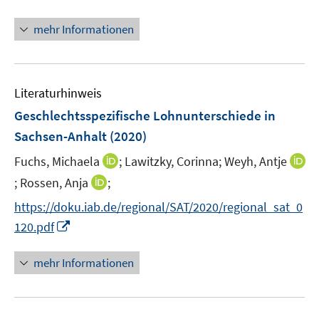
e
n
r
n
mehr Informationen
ö
e
f
u
f
e
n
m
Literaturhinweis
e
F
Geschlechtsspezifische Lohnunterschiede in
n
e
Sachsen-Anhalt
(2020)
n
s
I
Fuchs, Michaela
;
Lawitzky, Corinna;
Weyh, Antje
t
n
I
I
;
Rossen, Anja
;
e
n
n
n
https://doku.iab.de/regional/SAT/2020/regional_sat_0
r
e
n
n
I
120.pdf
ö
u
e
e
n
f
e
u
u
n
f
mehr Informationen
m
e
e
e
n
F
m
m
u
e
e
F
F
e
n
n
e
e