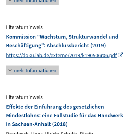
mehr Informationen
m
f
n
e
F
n
u
e
e
e
n
n
Literaturhinweis
m
s
F
Kommission "Wachstum, Strukturwandel und
t
e
e
Beschäftigung"
:
Abschlussbericht
(2019)
n
r
I
https://doku.iab.de/externe/2019/k190506r06.pdf
s
ö
n
t
f
n
mehr Informationen
e
f
e
r
n
u
ö
e
e
f
n
Literaturhinweis
m
f
F
Effekte der Einführung des gesetzlichen
n
e
e
Mindestlohns
:
eine Fallstudie für das Handwerk
n
n
in Sachsen-Anhalt
(2018)
s
t
Brautzsch, Hans-Ulrich;
Schultz, Birgit;