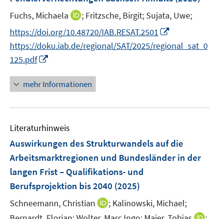
n
e
I
Fuchs, Michaela
;
Fritzsche, Birgit;
Sujata, Uwe;
s
r
n
t
I
https://doi.org/10.48720/IAB.RESAT.2501
ö
n
e
n
f
https://doku.iab.de/regional/SAT/2025/regional_sat_0
e
r
n
f
I
125.pdf
u
ö
e
n
n
e
f
u
e
n
mehr Informationen
m
f
e
n
e
F
n
m
u
e
e
F
e
n
n
e
Literaturhinweis
m
s
n
F
Auswirkungen des Strukturwandels auf die
t
s
e
e
Arbeitsmarktregionen und Bundesländer in der
t
n
r
langen Frist – Qualifikations- und
e
s
ö
r
Berufsprojektion bis 2040
(2025)
t
f
ö
e
f
I
Schneemann, Christian
;
Kalinowski, Michael;
f
r
n
n
I
Bernardt, Florian;
Wolter, Marc Ingo;
Maier, Tobias
;
f