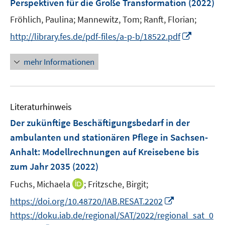
Perspektiven für die Große Transformation
(2022)
Fröhlich, Paulina;
Mannewitz, Tom;
Ranft, Florian;
I
http://library.fes.de/pdf-files/a-p-b/18522.pdf
n
n
mehr Informationen
e
u
e
Literaturhinweis
m
F
Der zukünftige Beschäftigungsbedarf in der
e
ambulanten und stationären Pflege in Sachsen-
n
Anhalt: Modellrechnungen auf Kreisebene bis
s
zum Jahr 2035
(2022)
t
e
I
Fuchs, Michaela
;
Fritzsche, Birgit;
r
n
I
https://doi.org/10.48720/IAB.RESAT.2202
ö
n
n
https://doku.iab.de/regional/SAT/2022/regional_sat_0
f
e
n