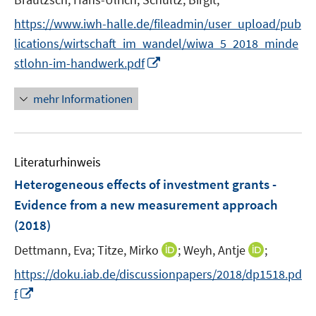
e
https://www.iwh-halle.de/fileadmin/user_upload/pub
r
lications/wirtschaft_im_wandel/wiwa_5_2018_minde
ö
I
stlohn-im-handwerk.pdf
f
n
f
n
mehr Informationen
n
e
e
u
n
e
Literaturhinweis
m
F
Heterogeneous effects of investment grants -
e
Evidence from a new measurement approach
n
(2018)
s
t
I
I
Dettmann, Eva;
Titze, Mirko
;
Weyh, Antje
;
e
n
n
https://doku.iab.de/discussionpapers/2018/dp1518.pd
r
n
n
I
f
ö
e
e
n
f