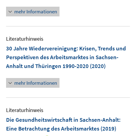
e
r
mehr Informationen
ö
f
f
n
Literaturhinweis
e
30 Jahre Wiedervereinigung
:
Krisen, Trends und
n
Perspektiven des Arbeitsmarktes in Sachsen-
Anhalt und Thüringen 1990-2020
(2020)
mehr Informationen
Literaturhinweis
Die Gesundheitswirtschaft in Sachsen-Anhalt:
Eine Betrachtung des Arbeitsmarktes
(2019)