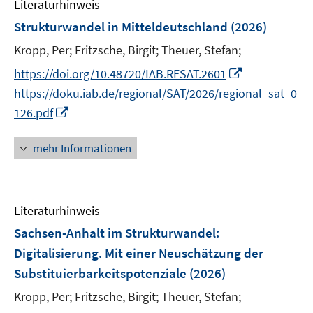
F
Literaturhinweis
m
t
s
e
F
e
Strukturwandel in Mitteldeutschland
(2026)
t
n
e
r
e
Kropp, Per;
Fritzsche, Birgit;
Theuer, Stefan;
s
n
ö
r
t
I
s
https://doi.org/10.48720/IAB.RESAT.2601
f
ö
e
n
t
f
https://doku.iab.de/regional/SAT/2026/regional_sat_0
f
r
n
e
n
I
f
126.pdf
ö
e
r
e
n
n
f
u
ö
n
n
e
mehr Informationen
f
e
f
e
n
n
m
f
u
e
F
n
e
n
e
e
Literaturhinweis
m
n
n
F
Sachsen-Anhalt im Strukturwandel:
s
e
Digitalisierung. Mit einer Neuschätzung der
t
n
Substituierbarkeitspotenziale
(2026)
e
s
r
t
Kropp, Per;
Fritzsche, Birgit;
Theuer, Stefan;
ö
e