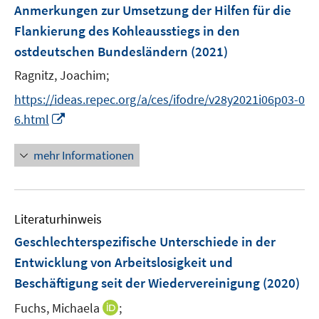
F
Anmerkungen zur Umsetzung der Hilfen für die
e
Flankierung des Kohleausstiegs in den
n
ostdeutschen Bundesländern
(2021)
s
t
Ragnitz, Joachim;
e
https://ideas.repec.org/a/ces/ifodre/v28y2021i06p03-0
r
I
6.html
ö
n
f
n
mehr Informationen
f
e
n
u
e
e
n
Literaturhinweis
m
F
Geschlechterspezifische Unterschiede in der
e
Entwicklung von Arbeitslosigkeit und
n
Beschäftigung seit der Wiedervereinigung
(2020)
s
t
I
Fuchs, Michaela
;