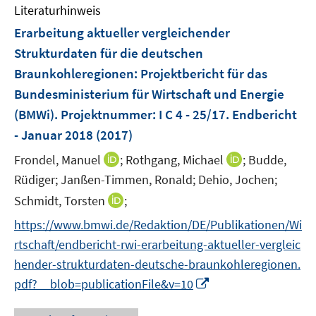
Literaturhinweis
m
F
Erarbeitung aktueller vergleichender
e
Strukturdaten für die deutschen
n
Braunkohleregionen
:
Projektbericht für das
s
Bundesministerium für Wirtschaft und Energie
t
e
(BMWi). Projektnummer: I C 4 - 25/17. Endbericht
r
- Januar 2018
(2017)
ö
I
I
Frondel, Manuel
;
Rothgang, Michael
;
Budde,
f
n
n
Rüdiger;
Janßen-Timmen, Ronald;
Dehio, Jochen;
f
n
n
n
I
Schmidt, Torsten
;
e
e
e
n
https://www.bmwi.de/Redaktion/DE/Publikationen/Wi
u
u
n
n
e
e
rtschaft/endbericht-rwi-erarbeitung-aktueller-vergleic
e
m
m
hender-strukturdaten-deutsche-braunkohleregionen.
u
F
F
I
pdf?__blob=publicationFile&v=10
e
e
e
n
m
n
n
n