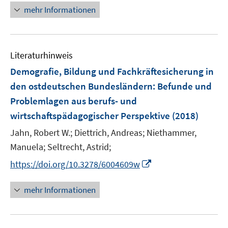
u
u
n
mehr Informationen
f
e
e
e
n
m
m
u
e
F
F
e
n
e
e
Literaturhinweis
m
n
n
F
Demografie, Bildung und Fachkräftesicherung in
s
s
e
den ostdeutschen Bundesländern
:
Befunde und
t
t
n
e
e
Problemlagen aus berufs- und
s
r
r
wirtschaftspädagogischer Perspektive
(2018)
t
ö
ö
e
Jahn, Robert W.;
Diettrich, Andreas;
Niethammer,
f
f
r
Manuela;
Seltrecht, Astrid;
f
f
ö
n
n
I
https://doi.org/10.3278/6004609w
f
e
e
n
f
n
n
n
mehr Informationen
n
e
e
u
n
e