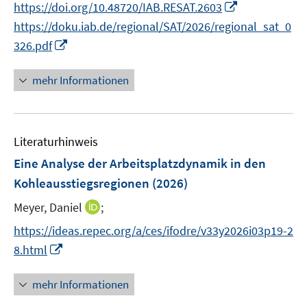
I
https://doi.org/10.48720/IAB.RESAT.2603
f
r
n
https://doku.iab.de/regional/SAT/2026/regional_sat_0
f
ö
n
n
I
326.pdf
f
e
e
n
f
u
n
n
mehr Informationen
n
e
e
e
m
u
n
F
e
e
Literaturhinweis
m
n
F
Eine Analyse der Arbeitsplatzdynamik in den
s
e
Kohleausstiegsregionen
(2026)
t
n
e
I
Meyer, Daniel
;
s
r
n
t
https://ideas.repec.org/a/ces/ifodre/v33y2026i03p19-2
ö
n
e
I
8.html
f
e
r
n
f
u
ö
n
mehr Informationen
n
e
f
e
e
m
f