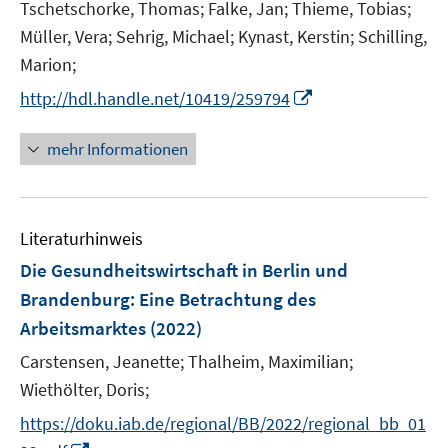
n
Tschetschorke, Thomas;
Falke, Jan;
Thieme, Tobias;
f
ö
e
Müller, Vera;
Sehrig, Michael;
Kynast, Kerstin;
Schilling,
n
f
n
e
Marion;
f
n
n
I
http://hdl.handle.net/10419/259794
e
n
n
n
mehr Informationen
e
u
e
Literaturhinweis
m
F
Die Gesundheitswirtschaft in Berlin und
e
Brandenburg: Eine Betrachtung des
n
Arbeitsmarktes
(2022)
s
t
Carstensen, Jeanette;
Thalheim, Maximilian;
e
Wiethölter, Doris;
r
https://doku.iab.de/regional/BB/2022/regional_bb_01
ö