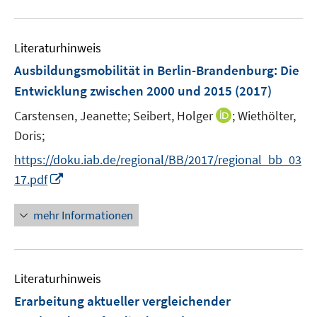
m
f
u
n
F
n
e
e
e
Literaturhinweis
m
n
n
F
Ausbildungsmobilität in Berlin-Brandenburg
:
Die
s
e
Entwicklung zwischen 2000 und 2015
(2017)
t
n
e
I
Carstensen, Jeanette;
Seibert, Holger
;
Wiethölter,
s
r
n
t
Doris;
ö
n
e
f
https://doku.iab.de/regional/BB/2017/regional_bb_03
e
r
f
I
17.pdf
u
ö
n
n
e
f
e
n
mehr Informationen
m
f
n
e
F
n
u
e
e
e
n
n
Literaturhinweis
m
s
F
Erarbeitung aktueller vergleichender
t
e