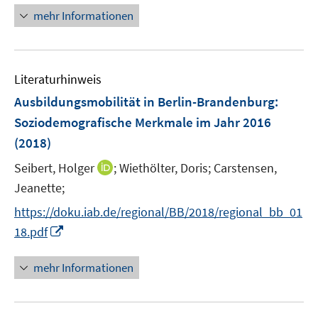
u
n
n
n
mehr Informationen
e
e
e
m
u
n
F
e
e
Literaturhinweis
m
n
F
Ausbildungsmobilität in Berlin-Brandenburg
:
s
e
Soziodemografische Merkmale im Jahr 2016
t
n
e
(2018)
s
r
t
I
Seibert, Holger
;
Wiethölter, Doris;
Carstensen,
ö
e
n
Jeanette;
f
r
n
f
https://doku.iab.de/regional/BB/2018/regional_bb_01
ö
e
n
I
18.pdf
f
u
e
n
f
e
n
n
n
mehr Informationen
m
e
e
F
u
n
e
e