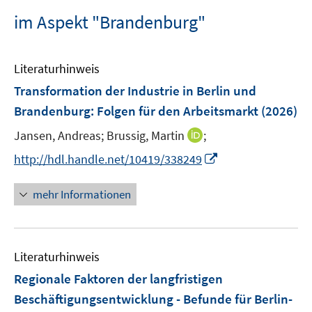
im Aspekt "Brandenburg"
Literaturhinweis
Transformation der Industrie in Berlin und
Brandenburg: Folgen für den Arbeitsmarkt
(2026)
I
Jansen, Andreas;
Brussig, Martin
;
n
I
http://hdl.handle.net/10419/338249
n
n
e
n
mehr Informationen
u
e
e
u
m
e
F
Literaturhinweis
m
e
F
Regionale Faktoren der langfristigen
n
e
Beschäftigungsentwicklung - Befunde für Berlin-
s
n