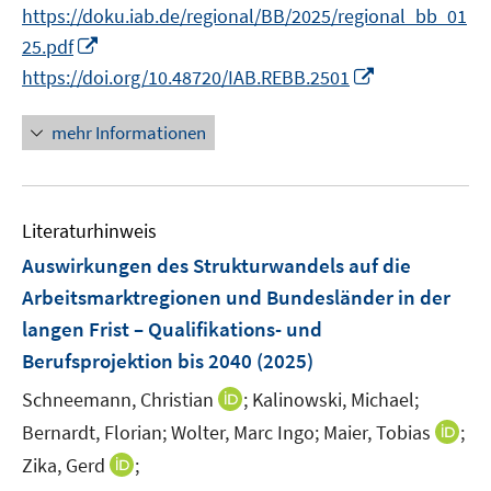
e
n
n
n
https://doku.iab.de/regional/BB/2025/regional_bb_01
f
r
n
n
e
I
f
25.pdf
ö
e
e
n
n
n
I
https://doi.org/10.48720/IAB.REBB.2501
f
u
u
n
e
n
f
e
e
e
n
n
n
mehr Informationen
m
m
u
e
e
F
F
e
u
n
e
e
m
e
n
n
F
Literaturhinweis
m
s
s
e
F
Auswirkungen des Strukturwandels auf die
t
t
n
e
e
e
Arbeitsmarktregionen und Bundesländer in der
s
n
r
r
langen Frist – Qualifikations- und
t
s
ö
ö
e
Berufsprojektion bis 2040
(2025)
t
f
f
r
e
f
I
f
Schneemann, Christian
;
Kalinowski, Michael;
ö
r
n
n
n
I
Bernardt, Florian;
Wolter, Marc Ingo;
Maier, Tobias
;
f
ö
e
n
e
n
f
I
Zika, Gerd
;
f
n
e
n
n
n
n