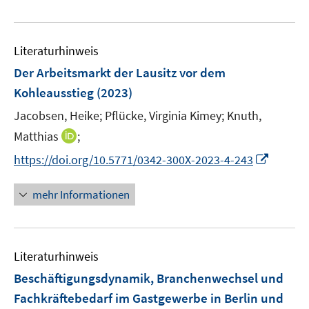
e
n
e
u
n
e
Literaturhinweis
m
F
Der Arbeitsmarkt der Lausitz vor dem
e
Kohleausstieg
(2023)
n
Jacobsen, Heike;
Pflücke, Virginia Kimey;
Knuth,
s
t
I
Matthias
;
e
n
I
https://doi.org/10.5771/0342-300X-2023-4-243
r
n
n
ö
e
n
mehr Informationen
f
u
e
f
e
u
n
m
e
e
F
Literaturhinweis
m
n
e
F
Beschäftigungsdynamik, Branchenwechsel und
n
e
Fachkräftebedarf im Gastgewerbe in Berlin und
s
n