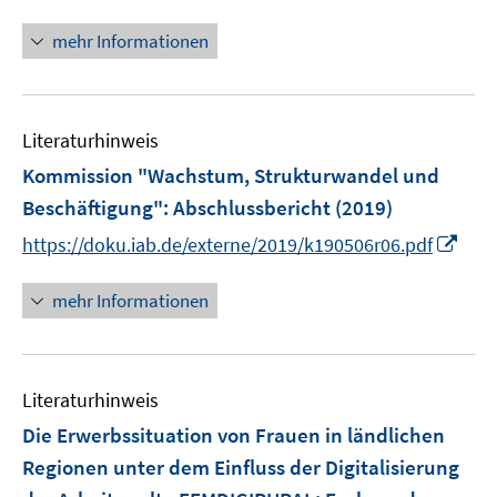
n
f
ö
n
n
mehr Informationen
f
e
e
f
u
n
n
e
e
Literaturhinweis
m
n
F
Kommission "Wachstum, Strukturwandel und
e
Beschäftigung"
:
Abschlussbericht
(2019)
n
I
https://doku.iab.de/externe/2019/k190506r06.pdf
s
n
t
n
mehr Informationen
e
e
r
u
ö
e
f
Literaturhinweis
m
f
F
Die Erwerbssituation von Frauen in ländlichen
n
e
e
Regionen unter dem Einfluss der Digitalisierung
n
n