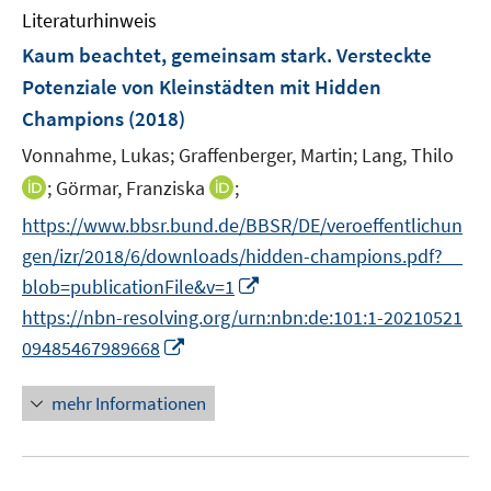
n
Literaturhinweis
m
s
F
Kaum beachtet, gemeinsam stark. Versteckte
t
e
e
Potenziale von Kleinstädten mit Hidden
n
r
Champions
(2018)
s
ö
t
Vonnahme, Lukas;
Graffenberger, Martin;
Lang, Thilo
f
e
I
I
;
Görmar, Franziska
f
;
r
n
n
n
https://www.bbsr.bund.de/BBSR/DE/veroeffentlichun
ö
n
n
e
gen/izr/2018/6/downloads/hidden-champions.pdf?__
f
e
e
n
I
f
blob=publicationFile&v=1
u
u
n
n
https://nbn-resolving.org/urn:nbn:de:101:1-20210521
e
e
n
e
m
I
m
09485467989668
e
n
F
n
F
u
e
n
e
mehr Informationen
e
n
e
n
m
s
u
s
F
t
e
t