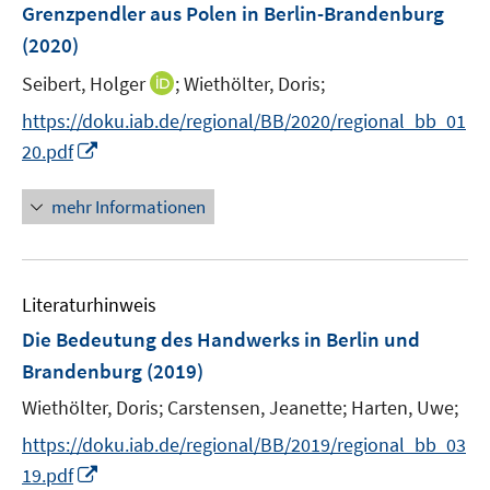
F
e
Grenzpendler aus Polen in Berlin-Brandenburg
e
n
(2020)
n
I
Seibert, Holger
;
Wiethölter, Doris;
s
n
t
https://doku.iab.de/regional/BB/2020/regional_bb_01
n
e
I
20.pdf
e
r
n
u
ö
n
mehr Informationen
e
f
e
m
f
u
F
n
e
e
e
Literaturhinweis
m
n
n
F
Die Bedeutung des Handwerks in Berlin und
s
e
Brandenburg
(2019)
t
n
e
Wiethölter, Doris;
Carstensen, Jeanette;
Harten, Uwe;
s
r
t
https://doku.iab.de/regional/BB/2019/regional_bb_03
ö
e
I
19.pdf
f
r