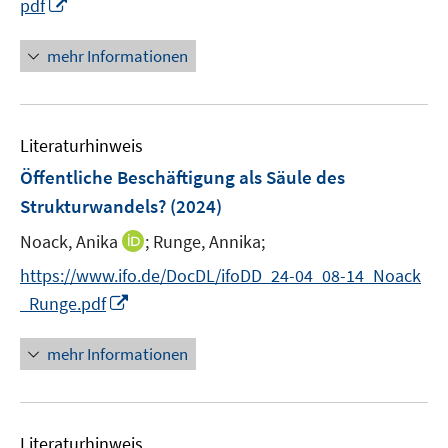
I
pdf
ö
n
f
n
mehr Informationen
f
e
n
u
e
e
n
Literaturhinweis
m
F
Öffentliche Beschäftigung als Säule des
e
Strukturwandels?
(2024)
n
I
Noack, Anika
;
Runge, Annika;
s
n
t
https://www.ifo.de/DocDL/ifoDD_24-04_08-14_Noack
n
e
I
_Runge.pdf
e
r
n
u
ö
n
mehr Informationen
e
f
e
m
f
u
F
n
e
e
e
Literaturhinweis
m