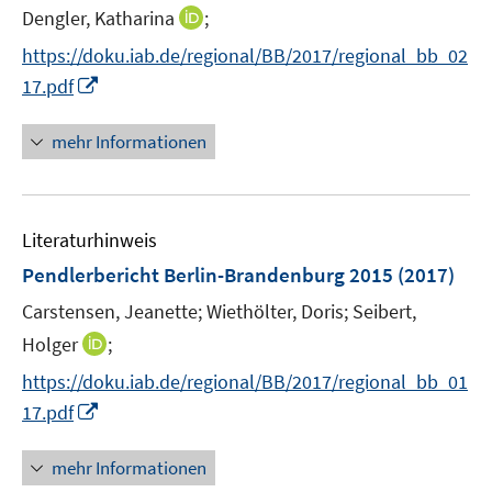
e
n
I
Dengler, Katharina
;
r
n
n
https://doku.iab.de/regional/BB/2017/regional_bb_02
ö
e
n
f
I
17.pdf
u
e
f
n
e
u
n
n
mehr Informationen
m
e
e
e
F
m
n
u
e
F
e
n
e
Literaturhinweis
m
s
n
F
Pendlerbericht Berlin-Brandenburg 2015
t
(2017)
s
e
e
t
Carstensen, Jeanette;
Wiethölter, Doris;
Seibert,
n
r
e
I
Holger
;
s
ö
r
n
t
f
https://doku.iab.de/regional/BB/2017/regional_bb_01
ö
n
e
f
I
17.pdf
f
e
r
n
n
f
u
ö
e
n
n
mehr Informationen
e
f
n
e
e