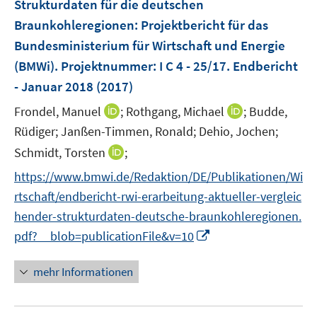
e
Strukturdaten für die deutschen
n
r
Braunkohleregionen
:
Projektbericht für das
s
ö
Bundesministerium für Wirtschaft und Energie
t
f
e
(BMWi). Projektnummer: I C 4 - 25/17. Endbericht
f
r
- Januar 2018
(2017)
n
ö
e
I
I
Frondel, Manuel
;
Rothgang, Michael
;
Budde,
f
n
n
n
Rüdiger;
Janßen-Timmen, Ronald;
Dehio, Jochen;
f
n
n
n
I
Schmidt, Torsten
;
e
e
e
n
https://www.bmwi.de/Redaktion/DE/Publikationen/Wi
u
u
n
n
e
e
rtschaft/endbericht-rwi-erarbeitung-aktueller-vergleic
e
m
m
hender-strukturdaten-deutsche-braunkohleregionen.
u
F
F
I
pdf?__blob=publicationFile&v=10
e
e
e
n
m
n
n
n
F
mehr Informationen
s
s
e
e
t
t
u
n
e
e