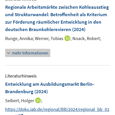
n
n
F
Regionale Arbeitsmärkte zwischen Kohleausstieg
s
e
und Strukturwandel
:
Betroffenheit als Kriterium
t
n
e
zur Förderung räumlicher Entwicklung in den
s
r
deutschen Braunkohlerevieren
(2024)
t
ö
e
I
Runge, Annika;
Werner, Tobias
;
Noack, Robert;
f
r
n
f
ö
n
n
mehr Informationen
f
e
e
f
u
n
n
e
e
m
Literaturhinweis
n
F
Entwicklung am Ausbildungsmarkt Berlin-
e
Brandenburg
(2024)
n
s
I
Seibert, Holger
;
t
n
https://doku.iab.de/regional/BB/2024/regional_bb_01
e
n