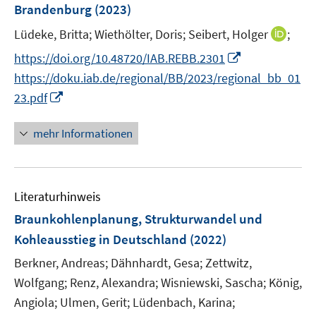
Brandenburg
t
(2023)
s
e
t
I
Lüdeke, Britta;
Wiethölter, Doris;
Seibert, Holger
;
r
e
n
I
https://doi.org/10.48720/IAB.REBB.2301
ö
r
n
n
f
https://doku.iab.de/regional/BB/2023/regional_bb_01
ö
e
n
f
I
23.pdf
f
u
e
n
n
f
e
u
e
n
n
mehr Informationen
m
e
n
e
e
F
m
u
n
e
F
e
n
e
Literaturhinweis
m
s
n
F
Braunkohlenplanung, Strukturwandel und
t
s
e
e
Kohleausstieg in Deutschland
(2022)
t
n
r
e
Berkner, Andreas;
Dähnhardt, Gesa;
Zettwitz,
s
ö
r
t
Wolfgang;
Renz, Alexandra;
Wisniewski, Sascha;
König,
f
ö
e
Angiola;
Ulmen, Gerit;
Lüdenbach, Karina;
f
f
r