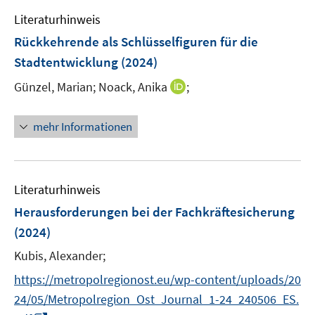
e
n
Literaturhinweis
n
e
Rückkehrende als Schlüsselfiguren für die
n
Stadtentwicklung
(2024)
I
Günzel, Marian;
Noack, Anika
;
n
n
mehr Informationen
e
u
e
m
Literaturhinweis
F
Herausforderungen bei der Fachkräftesicherung
e
(2024)
n
s
Kubis, Alexander;
t
https://metropolregionost.eu/wp-content/uploads/20
e
24/05/Metropolregion_Ost_Journal_1-24_240506_ES.
r