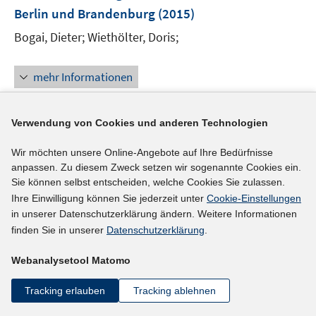
n
e
Berlin und Brandenburg
(2015)
t
n
e
Bogai, Dieter;
Wiethölter, Doris;
s
r
t
ö
e
mehr Informationen
f
r
f
ö
n
f
Verwendung von Cookies und anderen Technologien
e
Literaturhinweis
f
n
Wir möchten unsere Online-Angebote auf Ihre Bedürfnisse
n
Die Gesundheitswirtschaft als regionaler
anpassen. Zu diesem Zweck setzen wir sogenannte Cookies ein.
e
Beschäftigungsmotor
(2015)
Sie können selbst entscheiden, welche Cookies Sie zulassen.
n
Ihre Einwilligung können Sie jederzeit unter
Cookie-Einstellungen
I
Bogai, Dieter;
Weyh, Antje
;
Bogai, Dieter;
Böhme,
in unserer Datenschutzerklärung ändern. Weitere Informationen
n
Stefan;
Thiele, Günter;
Wiethölter, Doris;
Sieglen,
finden Sie in unserer
Datenschutzerklärung
.
n
I
Georg
;
Sujata, Uwe;
Schaade, Peter;
Thiele,
e
Webanalysetool Matomo
n
Günter;
Pilger, Carmen;
Wiethölter, Doris;
Kotte,
u
n
Volker;
Carstensen, Jeanette;
Baumann, Doris;
Jahn,
e
Tracking erlauben
Tracking ablehnen
e
Daniel;
m
u