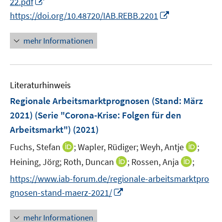
I
22.pdf
f
n
I
https://doi.org/10.48720/IAB.REBB.2201
f
n
n
n
e
n
e
mehr Informationen
u
e
n
e
u
m
e
F
Literaturhinweis
m
e
F
Regionale Arbeitsmarktprognosen (Stand: März
n
e
2021) (Serie "Corona-Krise: Folgen für den
s
n
Arbeitsmarkt")
(2021)
t
s
e
t
I
I
Fuchs, Stefan
;
Wapler, Rüdiger;
Weyh, Antje
;
r
e
n
n
I
I
Heining, Jörg;
Roth, Duncan
;
Rossen, Anja
;
ö
r
n
n
n
n
https://www.iab-forum.de/regionale-arbeitsmarktpro
f
ö
e
e
n
n
f
I
gnosen-stand-maerz-2021/
f
u
u
e
e
n
n
f
e
e
u
u
e
n
n
mehr Informationen
m
m
e
e