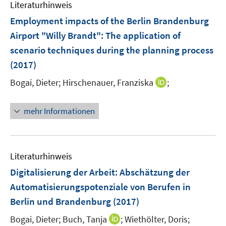
e
Literaturhinweis
e
m
e
n
r
F
r
Employment impacts of the Berlin Brandenburg
s
ö
e
ö
Airport "Willy Brandt"
:
The application of
t
f
n
f
scenario techniques during the planning process
e
f
s
f
r
(2017)
n
t
n
ö
e
e
e
I
Bogai, Dieter;
Hirschenauer, Franziska
;
f
n
r
n
n
f
ö
n
n
mehr Informationen
f
e
e
f
u
n
n
e
e
m
Literaturhinweis
n
F
Digitalisierung der Arbeit
:
Abschätzung der
e
Automatisierungspotenziale von Berufen in
n
Berlin und Brandenburg
(2017)
s
t
I
Bogai, Dieter;
Buch, Tanja
;
Wiethölter, Doris;