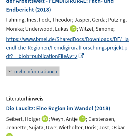
der Arbeitswelt - FEMDIGIRURAL
:
Fach- und
s
Endbericht
(2018)
t
e
Fahning, Ines;
Fock, Theodor;
Jasper, Gerda;
Putzing,
r
I
Monika;
Underwood, Lukas
;
Witzel, Simone;
ö
n
https://www.bmel.de/SharedDocs/Downloads/DE/_la
f
n
f
endliche-Regionen/FemdigiruralForschungsprojekt.p
e
n
I
df?__blob=publicationFile&v=2
u
e
n
e
n
n
mehr Informationen
m
e
F
u
e
e
n
Literaturhinweis
m
s
F
Die Lausitz
:
Eine Region im Wandel
(2018)
t
e
e
I
I
Seibert, Holger
;
Weyh, Antje
;
Carstensen,
n
r
n
n
Jeanette;
Sujata, Uwe;
Wiethölter, Doris;
Jost, Oskar
s
ö
n
n
t