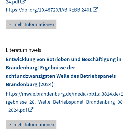
I
24.pdf
r
e
n
I
https://doi.org/10.48720/IAB.REBB.2401
ö
u
n
n
f
e
e
n
mehr Informationen
f
m
u
e
n
F
e
u
e
e
m
e
n
n
F
Literaturhinweis
m
s
e
F
Entwicklung von Betrieben und Beschäftigung in
t
n
e
e
Brandenburg
:
Ergebnisse der
s
n
r
achtundzwanzigsten Welle des Betriebspanels
t
s
ö
e
Brandenburg
(2024)
t
f
r
e
https://mwae.brandenburg.de/media/bb1.a.3814.de/E
f
ö
r
n
rgebnisse_28._Welle_Betriebspanel_Brandenburg_08
f
ö
e
I
_2024.pdf
f
f
n
n
n
f
n
mehr Informationen
e
n