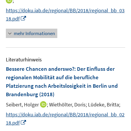
I
;
f
e
e
e
n
f
https://doku.iab.de/regional/BB/2018/regional_bb_03
u
u
r
n
n
I
e
e
18.pdf
ö
e
e
n
m
m
f
u
n
n
F
F
mehr Informationen
f
e
e
e
e
n
m
u
n
n
e
F
e
s
s
n
e
Literaturhinweis
m
t
t
n
F
e
e
Bessere Chancen anderswo?
:
Der Einfluss der
s
e
r
r
regionalen Mobilität auf die berufliche
t
n
ö
ö
e
Platzierung nach Arbeitslosigkeit in Berlin und
s
f
f
r
Brandenburg
(2018)
t
f
f
ö
e
n
n
I
Seibert, Holger
;
Wiethölter, Doris;
Lüdeke, Britta;
f
r
e
e
n
f
https://doku.iab.de/regional/BB/2018/regional_bb_02
ö
n
n
n
n
I
18.pdf
f
e
e
n
f