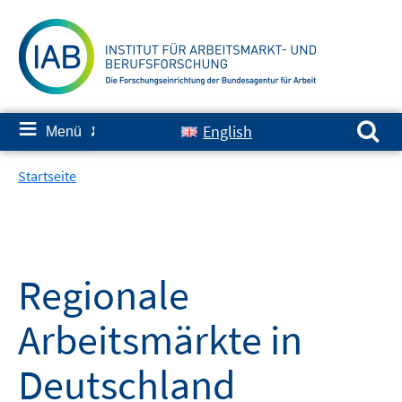
Springe
zum
Inhalt
Suchen nach:
≡
English
Menü
✘
Startseite
Regionale
Arbeitsmärkte in
Deutschland