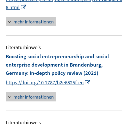
r
n
n
f
I
6.html
ö
e
e
n
n
f
n
n
e
n
mehr Informationen
f
n
e
n
u
e
e
n
Literaturhinweis
m
F
Boosting social entrepreneurship and social
e
enterprise development in Brandenburg,
n
Germany
:
In-depth policy review
(2021)
s
I
t
https://doi.org/10.1787/b2e6825f-en
n
e
n
r
mehr Informationen
e
ö
u
f
e
f
Literaturhinweis
m
n