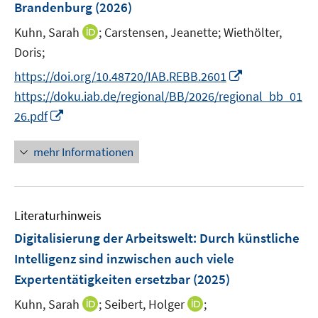
Brandenburg
(2026)
t
s
e
t
I
Kuhn, Sarah
;
Carstensen, Jeanette;
Wiethölter,
r
e
n
Doris;
ö
r
n
I
f
https://doi.org/10.48720/IAB.REBB.2601
ö
e
n
f
https://doku.iab.de/regional/BB/2026/regional_bb_01
f
u
n
n
I
f
26.pdf
e
e
e
n
n
m
u
n
n
e
F
mehr Informationen
e
e
n
e
m
u
n
F
e
s
e
Literaturhinweis
m
t
n
F
e
Digitalisierung der Arbeitswelt: Durch künstliche
s
e
r
Intelligenz sind inzwischen auch viele
t
n
ö
Expertentätigkeiten ersetzbar
(2025)
e
s
f
r
t
I
I
Kuhn, Sarah
f
;
Seibert, Holger
;
ö