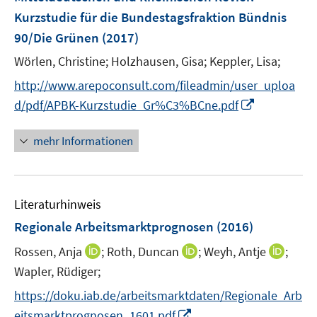
s
ö
ö
r
Kurzstudie für die Bundestagsfraktion Bündnis
t
f
f
ö
e
90/Die Grünen
(2017)
f
f
f
r
n
n
Wörlen, Christine;
f
Holzhausen, Gisa;
Keppler, Lisa;
ö
e
e
n
http://www.arepoconsult.com/fileadmin/user_uploa
f
n
n
e
I
f
d/pdf/APBK-Kurzstudie_Gr%C3%BCne.pdf
n
n
n
n
e
mehr Informationen
e
n
u
e
Literaturhinweis
m
F
Regionale Arbeitsmarktprognosen
(2016)
e
I
I
I
Rossen, Anja
;
Roth, Duncan
;
Weyh, Antje
;
n
n
n
n
Wapler, Rüdiger;
s
n
n
n
t
https://doku.iab.de/arbeitsmarktdaten/Regionale_Arb
e
e
e
e
I
eitsmarktprognosen_1601.pdf