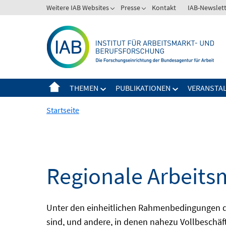
Springe
Weitere IAB Websites
Presse
Kontakt
IAB-Newslet
zum
Inhalt
THEMEN
PUBLIKATIONEN
VERANSTA
Startseite
Regionale Arbeits
Unter den einheitlichen Rahmenbedingungen der
sind, und andere, in denen nahezu Vollbeschäft