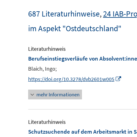
687 Literaturhinweise
,
24 IAB-Pro
im Aspekt "Ostdeutschland"
Literaturhinweis
Berufseinstiegsverläufe von Absolvent:inn
Blaich, Ingo;
I
https://doi.org/10.3278/dvb2601w005
n
mehr Informationen
n
e
u
e
Literaturhinweis
m
Schutzsuchende auf dem Arbeitsmarkt in 