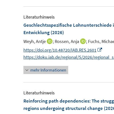
u
ö
r
e
f
ö
m
Literaturhinweis
f
f
F
Geschlechtsspezifische Lohnunterschiede 
n
f
e
Entwicklung
(2026)
e
n
n
n
e
Weyh, Antje
;
Rossen, Anja
;
Fuchs, Micha
I
I
s
n
n
n
I
https://doi.org/10.48720/IAB.RES.2601
t
n
n
n
https://doku.iab.de/regional/S/2026/regional_
e
e
e
n
r
mehr Informationen
u
u
e
ö
e
e
u
f
m
m
e
f
F
F
m
Literaturhinweis
n
e
e
F
Reinforcing path dependencies: The struggl
e
n
n
e
regions undergoing structural change
(202
n
s
s
n