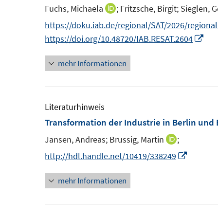
F
Fuchs, Michaela
;
Fritzsche, Birgit;
Sieglen, 
I
e
n
https://doku.iab.de/regional/SAT/2026/regiona
n
n
I
https://doi.org/10.48720/IAB.RESAT.2604
s
e
n
t
mehr Informationen
u
n
e
e
e
r
m
u
ö
F
e
Literaturhinweis
f
e
m
Transformation der Industrie in Berlin und
f
n
F
n
Jansen, Andreas;
Brussig, Martin
;
I
s
e
e
n
I
http://hdl.handle.net/10419/338249
t
n
n
n
n
e
s
mehr Informationen
e
n
r
t
u
e
ö
e
e
u
f
r