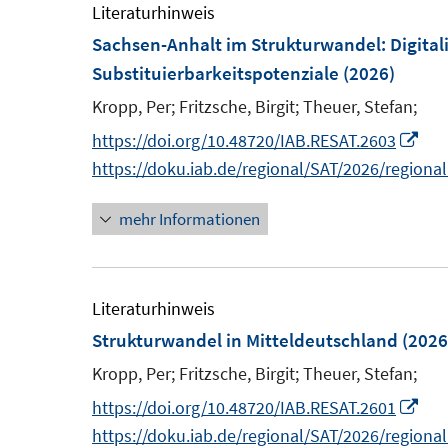
m
e
Literaturhinweis
f
ö
F
m
Sachsen-Anhalt im Strukturwandel: Digital
n
f
e
F
Substituierbarkeitspotenziale
(2026)
e
f
n
e
n
Kropp, Per;
Fritzsche, Birgit;
Theuer, Stefan;
n
s
n
e
I
https://doi.org/10.48720/IAB.RESAT.2603
t
s
n
n
https://doku.iab.de/regional/SAT/2026/regiona
e
t
n
r
e
mehr Informationen
e
ö
r
u
f
ö
e
f
f
m
Literaturhinweis
n
f
F
Strukturwandel in Mitteldeutschland
(2026
e
n
e
n
Kropp, Per;
Fritzsche, Birgit;
Theuer, Stefan;
e
n
n
I
https://doi.org/10.48720/IAB.RESAT.2601
s
n
https://doku.iab.de/regional/SAT/2026/regiona
t