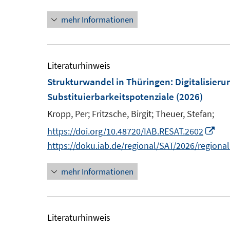
n
e
mehr Informationen
e
r
u
ö
e
f
m
Literaturhinweis
f
F
Strukturwandel in Thüringen: Digitalisieru
n
e
Substituierbarkeitspotenziale
(2026)
e
n
Kropp, Per;
Fritzsche, Birgit;
Theuer, Stefan;
n
s
I
https://doi.org/10.48720/IAB.RESAT.2602
t
n
https://doku.iab.de/regional/SAT/2026/regiona
e
n
r
mehr Informationen
e
ö
u
f
e
f
m
Literaturhinweis
n