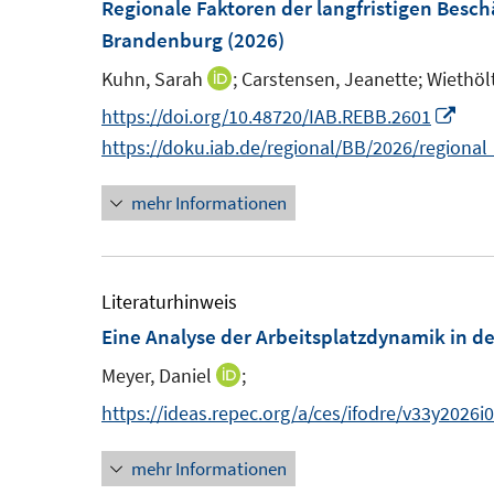
F
Regionale Faktoren der langfristigen Besch
e
e
Brandenburg
(2026)
n
n
Kuhn, Sarah
;
Carstensen, Jeanette;
Wiethölt
I
s
n
I
https://doi.org/10.48720/IAB.REBB.2601
t
n
n
https://doku.iab.de/regional/BB/2026/regiona
e
e
n
r
mehr Informationen
u
e
ö
e
u
f
m
e
f
F
m
Literaturhinweis
n
e
F
Eine Analyse der Arbeitsplatzdynamik in d
e
n
e
n
Meyer, Daniel
;
I
s
n
n
https://ideas.repec.org/a/ces/ifodre/v33y2026
t
s
n
e
t
mehr Informationen
e
r
e