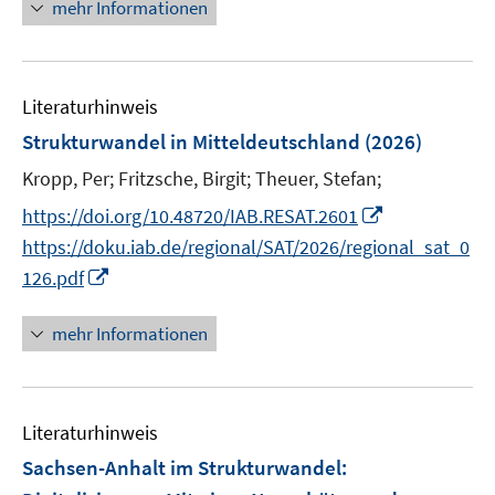
n
n
mehr Informationen
f
u
ö
n
e
e
f
e
f
u
n
n
m
f
e
e
F
n
Literaturhinweis
m
n
e
e
F
Strukturwandel in Mitteldeutschland
(2026)
n
n
e
Kropp, Per;
Fritzsche, Birgit;
Theuer, Stefan;
s
n
t
I
s
https://doi.org/10.48720/IAB.RESAT.2601
e
n
t
https://doku.iab.de/regional/SAT/2026/regional_sat_0
r
n
e
I
126.pdf
ö
e
r
n
f
u
ö
n
mehr Informationen
f
e
f
e
n
m
f
u
e
F
n
e
n
e
e
Literaturhinweis
m
n
n
F
Sachsen-Anhalt im Strukturwandel:
s
e