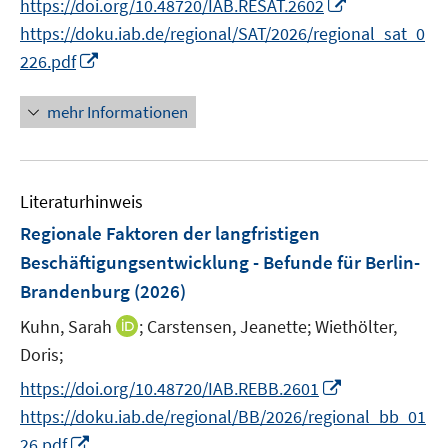
I
https://doi.org/10.48720/IAB.RESAT.2602
f
r
n
https://doku.iab.de/regional/SAT/2026/regional_sat_0
f
ö
n
n
I
226.pdf
f
e
e
n
f
u
n
n
mehr Informationen
n
e
e
e
m
u
n
F
e
e
Literaturhinweis
m
n
F
Regionale Faktoren der langfristigen
s
e
Beschäftigungsentwicklung - Befunde für Berlin-
t
n
Brandenburg
(2026)
e
s
r
t
I
Kuhn, Sarah
;
Carstensen, Jeanette;
Wiethölter,
ö
e
n
Doris;
f
r
n
I
f
https://doi.org/10.48720/IAB.REBB.2601
ö
e
n
n
https://doku.iab.de/regional/BB/2026/regional_bb_01
f
u
n
e
I
f
26.pdf
e