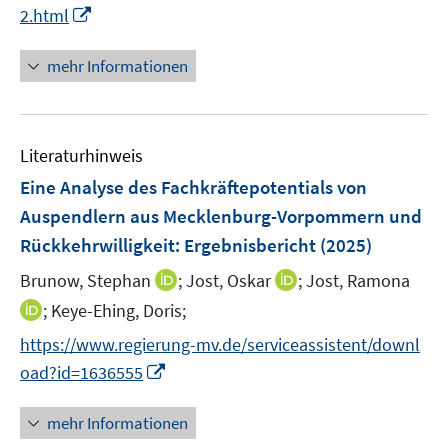
e
I
f
2.html
n
n
n
n
e
mehr Informationen
e
n
u
e
Literaturhinweis
m
F
Eine Analyse des Fachkräftepotentials von
e
Auspendlern aus Mecklenburg-Vorpommern und
n
Rückkehrwilligkeit
:
Ergebnisbericht
(2025)
s
t
I
I
Brunow, Stephan
;
Jost, Oskar
;
Jost, Ramona
e
n
n
I
;
Keye-Ehing, Doris;
r
n
n
n
https://www.regierung-mv.de/serviceassistent/downl
ö
e
e
n
I
oad?id=1636555
f
u
u
e
n
f
e
e
u
n
n
mehr Informationen
m
m
e
e
e
F
F