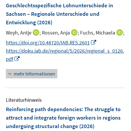
n
F
Geschlechtsspezifische Lohnunterschiede in
s
e
Sachsen – Regionale Unterschiede und
t
n
e
Entwicklung
(2026)
s
r
t
I
I
I
Weyh, Antje
;
Rossen, Anja
;
Fuchs, Michaela
;
ö
e
n
n
n
I
f
https://doi.org/10.48720/IAB.RES.2601
r
n
n
n
n
f
https://doku.iab.de/regional/S/2026/regional_s_0126.
ö
e
e
e
n
n
I
pdf
f
u
u
u
e
e
n
f
e
e
e
u
n
n
n
mehr Informationen
m
m
m
e
e
e
F
F
F
m
u
n
e
e
e
F
e
n
n
n
e
Literaturhinweis
m
s
s
s
n
F
Reinforcing path dependencies: The struggle to
t
t
t
s
e
e
e
e
attract and integrate foreign workers in regions
t
n
r
r
r
undergoing structural change
(2026)
e
s
ö
ö
ö