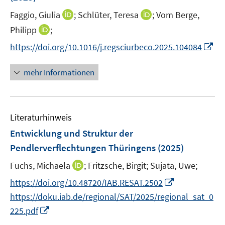
s
t
I
I
Faggio, Giulia
;
Schlüter, Teresa
;
Vom Berge,
e
n
n
I
Philipp
;
r
n
n
n
I
https://doi.org/10.1016/j.regsciurbeco.2025.104084
ö
e
e
n
n
f
u
u
e
n
mehr Informationen
f
e
e
u
e
n
m
m
e
u
e
F
F
m
e
n
e
e
F
Literaturhinweis
m
n
n
e
F
Entwicklung und Struktur der
s
s
n
e
t
t
Pendlerverflechtungen Thüringens
(2025)
s
n
e
e
t
I
Fuchs, Michaela
;
Fritzsche, Birgit;
Sujata, Uwe;
s
r
r
e
n
t
I
https://doi.org/10.48720/IAB.RESAT.2502
ö
ö
r
n
e
n
f
f
https://doku.iab.de/regional/SAT/2025/regional_sat_0
ö
e
r
n
f
f
I
f
225.pdf
u
ö
e
n
n
n
f