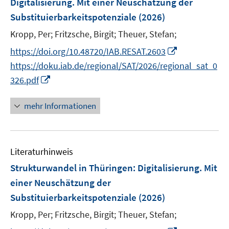
Digitalisierung. Mit einer Neuschätzung der
t
n
Substituierbarkeitspotenziale
(2026)
e
s
r
t
Kropp, Per;
Fritzsche, Birgit;
Theuer, Stefan;
ö
e
I
https://doi.org/10.48720/IAB.RESAT.2603
f
r
n
https://doku.iab.de/regional/SAT/2026/regional_sat_0
f
ö
n
n
I
326.pdf
f
e
e
n
f
u
n
n
mehr Informationen
n
e
e
e
m
u
n
F
e
e
Literaturhinweis
m
n
F
Strukturwandel in Thüringen: Digitalisierung. Mit
s
e
einer Neuschätzung der
t
n
Substituierbarkeitspotenziale
(2026)
e
s
r
t
Kropp, Per;
Fritzsche, Birgit;
Theuer, Stefan;
ö
e