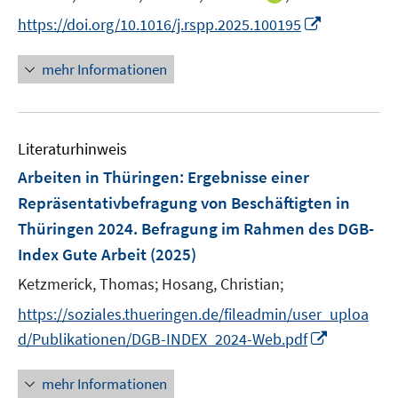
r
n
f
I
https://doi.org/10.1016/j.rspp.2025.100195
ö
n
n
n
f
e
e
n
mehr Informationen
f
u
n
e
n
e
u
e
m
e
n
F
Literaturhinweis
m
e
F
Arbeiten in Thüringen
:
Ergebnisse einer
n
e
Repräsentativbefragung von Beschäftigten in
s
n
Thüringen 2024. Befragung im Rahmen des DGB-
t
s
e
Index Gute Arbeit
(2025)
t
r
e
Ketzmerick, Thomas;
Hosang, Christian;
ö
r
f
https://soziales.thueringen.de/fileadmin/user_uploa
ö
f
I
d/Publikationen/DGB-INDEX_2024-Web.pdf
f
n
n
f
e
n
mehr Informationen
n