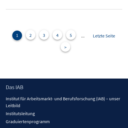
n
e
e
u
n
e
m
F
e
1
2
3
4
5
...
Letzte Seite
n
>
s
t
e
r
ö
f
Footer
Das IAB
f
Inhalt
n
Institut für Arbeitsmarkt- und Berufsforschung (IAB) – unser
e
Leitbild
n
Institutsleitung
Graduiertenprogramm