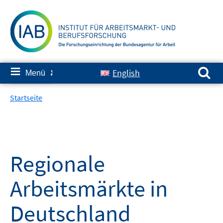
Springe
zum
Inhalt
Suchen nach:
≡
English
Menü
✘
Startseite
Regionale
Arbeitsmärkte in
Deutschland