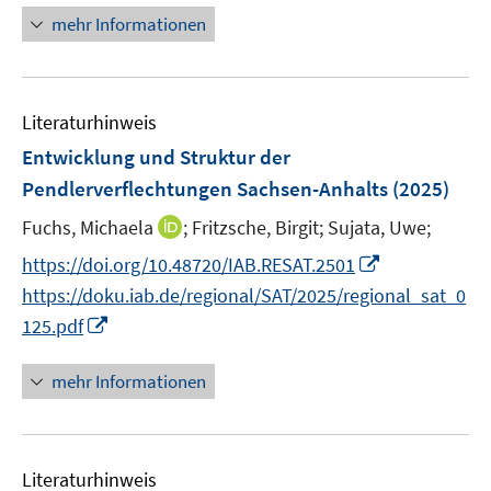
e
f
u
e
e
n
n
mehr Informationen
m
f
e
n
n
e
e
F
n
m
u
n
e
e
F
e
n
n
e
Literaturhinweis
m
s
n
F
Entwicklung und Struktur der
t
s
e
e
Pendlerverflechtungen Sachsen-Anhalts
(2025)
t
n
r
e
I
Fuchs, Michaela
;
Fritzsche, Birgit;
Sujata, Uwe;
s
ö
r
n
t
I
f
https://doi.org/10.48720/IAB.RESAT.2501
ö
n
e
n
f
https://doku.iab.de/regional/SAT/2025/regional_sat_0
f
e
r
n
n
I
f
125.pdf
u
ö
e
e
n
n
e
f
u
n
n
e
mehr Informationen
m
f
e
e
n
F
n
m
u
e
e
F
e
n
n
e
Literaturhinweis
m
s