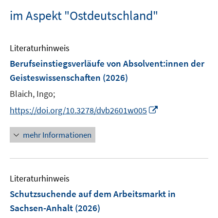
im Aspekt "Ostdeutschland"
Literaturhinweis
Berufseinstiegsverläufe von Absolvent:innen der
Geisteswissenschaften
(2026)
Blaich, Ingo;
I
https://doi.org/10.3278/dvb2601w005
n
n
mehr Informationen
e
u
e
Literaturhinweis
m
F
Schutzsuchende auf dem Arbeitsmarkt in
e
Sachsen-Anhalt
(2026)
n