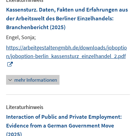
m
t
t
e
F
e
e
Kassensturz. Daten, Fakten und Erfahrungen aus
n
e
r
r
der Arbeitswelt des Berliner Einzelhandels
:
s
n
ö
ö
Branchenbericht
(2025)
t
s
f
f
e
t
Engel, Sonja;
f
f
r
e
n
n
https://arbeitgestaltengmbh.de/downloads/joboptio
ö
r
e
e
n/joboption-berlin_kassensturz_einzelhandel_2.pdf
f
ö
n
n
I
f
f
n
n
f
n
e
mehr Informationen
n
e
n
e
u
n
e
Literaturhinweis
m
F
Interaction of Public and Private Employment:
e
Evidence from a German Government Move
n
(2025)