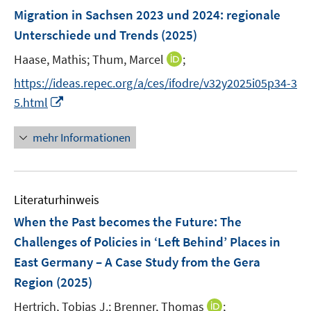
n
F
Migration in Sachsen 2023 und 2024
:
regionale
t
s
e
e
Unterschiede und Trends
(2025)
t
n
r
e
I
Haase, Mathis;
Thum, Marcel
;
s
ö
r
n
t
f
https://ideas.repec.org/a/ces/ifodre/v32y2025i05p34-3
ö
n
e
f
I
5.html
f
e
r
n
n
f
u
ö
e
n
mehr Informationen
n
e
f
n
e
e
m
f
u
n
F
n
e
e
e
Literaturhinweis
m
n
n
F
When the Past becomes the Future: The
s
e
Challenges of Policies in ‘Left Behind’ Places in
t
n
e
East Germany – A Case Study from the Gera
s
r
Region
(2025)
t
ö
e
I
Hertrich, Tobias J.;
Brenner, Thomas
;
f