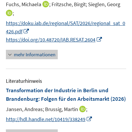
I
Fuchs, Michaela
;
Fritzsche, Birgit;
Sieglen, Georg
s
n
t
I
;
n
e
n
https://doku.iab.de/regional/SAT/2026/regional_sat_0
e
r
n
I
426.pdf
u
ö
e
n
I
e
https://doi.org/10.48720/IAB.RESAT.2604
f
u
n
n
m
f
e
e
n
F
n
mehr Informationen
m
u
e
e
e
F
e
u
n
n
e
m
e
s
n
F
Literaturhinweis
m
t
s
e
F
e
Transformation der Industrie in Berlin und
t
n
e
r
e
Brandenburg: Folgen für den Arbeitsmarkt
(2026)
s
n
ö
r
t
I
Jansen, Andreas;
Brussig, Martin
;
s
f
ö
e
n
t
f
I
f
http://hdl.handle.net/10419/338249
r
n
e
n
n
f
ö
e
r
e