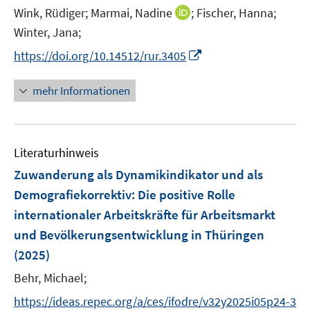
r
t
I
Wink, Rüdiger;
Marmai, Nadine
;
Fischer, Hanna;
f
f
f
ö
e
n
Winter, Jana;
f
f
f
f
r
n
n
n
n
I
f
https://doi.org/10.14512/rur.3405
ö
e
e
e
e
n
n
f
u
n
n
n
n
e
mehr Informationen
f
e
e
n
n
m
u
e
F
e
n
e
Literaturhinweis
m
n
F
Zuwanderung als Dynamikindikator und als
s
e
Demografiekorrektiv
:
Die positive Rolle
t
n
e
internationaler Arbeitskräfte für Arbeitsmarkt
s
r
und Bevölkerungsentwicklung in Thüringen
t
ö
e
(2025)
f
r
Behr, Michael;
f
ö
n
https://ideas.repec.org/a/ces/ifodre/v32y2025i05p24-3
f