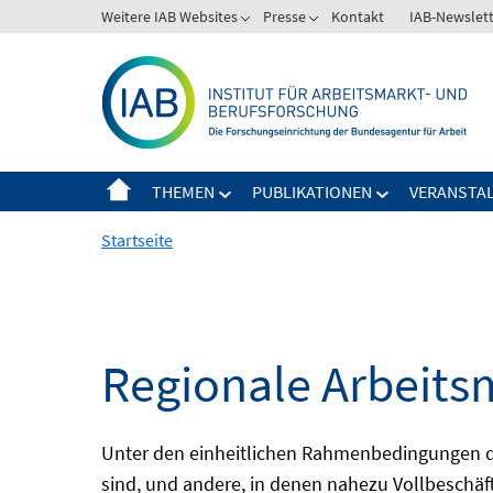
Springe
Weitere IAB Websites
Presse
Kontakt
IAB-Newslet
zum
Inhalt
THEMEN
PUBLIKATIONEN
VERANSTA
Startseite
Regionale Arbeits
Unter den einheitlichen Rahmenbedingungen der
sind, und andere, in denen nahezu Vollbeschäft