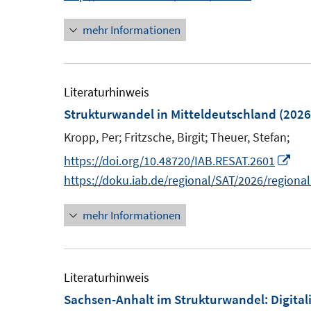
n
n
n
e
s
mehr Informationen
e
n
r
t
u
e
ö
e
e
u
f
r
m
e
Literaturhinweis
f
ö
F
m
Strukturwandel in Mitteldeutschland
(2026
n
f
e
F
e
Kropp, Per;
Fritzsche, Birgit;
Theuer, Stefan;
f
n
e
n
n
I
https://doi.org/10.48720/IAB.RESAT.2601
s
n
e
n
https://doku.iab.de/regional/SAT/2026/regiona
t
s
n
n
e
t
mehr Informationen
e
r
e
u
ö
r
e
f
ö
m
Literaturhinweis
f
f
F
Sachsen-Anhalt im Strukturwandel: Digital
n
f