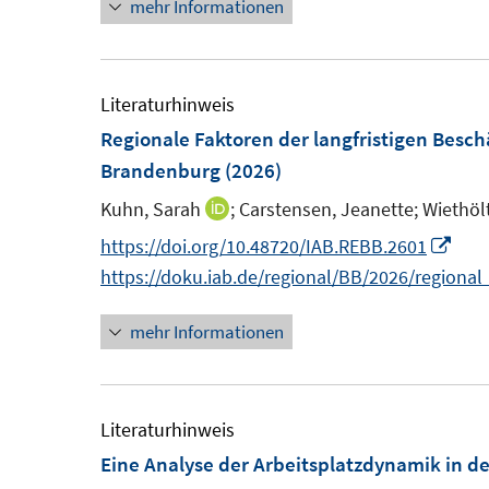
mehr Informationen
e
ö
u
f
e
f
m
Literaturhinweis
n
F
Regionale Faktoren der langfristigen Besch
e
e
Brandenburg
(2026)
n
n
Kuhn, Sarah
;
Carstensen, Jeanette;
Wiethölt
I
s
n
I
https://doi.org/10.48720/IAB.REBB.2601
t
n
n
https://doku.iab.de/regional/BB/2026/regiona
e
e
n
r
mehr Informationen
u
e
ö
e
u
f
m
e
f
F
m
Literaturhinweis
n
e
F
Eine Analyse der Arbeitsplatzdynamik in d
e
n