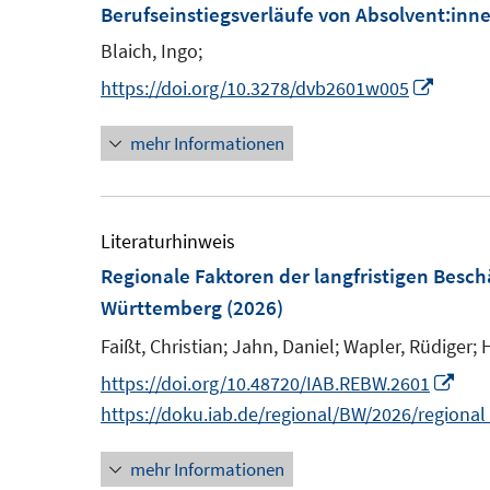
Berufseinstiegsverläufe von Absolvent:inn
Blaich, Ingo;
I
https://doi.org/10.3278/dvb2601w005
n
mehr Informationen
n
e
u
e
Literaturhinweis
m
Regionale Faktoren der langfristigen Besc
F
Württemberg
(2026)
e
Faißt, Christian;
Jahn, Daniel;
Wapler, Rüdiger;
n
I
https://doi.org/10.48720/IAB.REBW.2601
s
n
https://doku.iab.de/regional/BW/2026/regiona
t
n
e
mehr Informationen
e
r