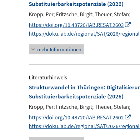
e
Substituierbarkeitspotenziale
(2026)
e
n
n
n
Kropp, Per;
Fritzsche, Birgit;
Theuer, Stefan;
e
s
n
I
https://doi.org/10.48720/IAB.RESAT.2603
t
n
https://doku.iab.de/regional/SAT/2026/regiona
e
n
r
mehr Informationen
e
ö
u
f
e
f
m
Literaturhinweis
n
F
Strukturwandel in Thüringen: Digitalisieru
e
e
Substituierbarkeitspotenziale
(2026)
n
n
Kropp, Per;
Fritzsche, Birgit;
Theuer, Stefan;
s
I
https://doi.org/10.48720/IAB.RESAT.2602
t
n
https://doku.iab.de/regional/SAT/2026/regiona
e
n
r