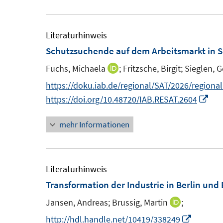
u
ö
e
f
m
Literaturhinweis
f
F
Schutzsuchende auf dem Arbeitsmarkt in 
n
e
e
Fuchs, Michaela
;
Fritzsche, Birgit;
Sieglen, 
I
n
n
n
https://doku.iab.de/regional/SAT/2026/regiona
s
n
I
https://doi.org/10.48720/IAB.RESAT.2604
t
e
n
e
mehr Informationen
u
n
r
e
e
ö
m
u
f
F
e
Literaturhinweis
f
e
m
Transformation der Industrie in Berlin und
n
n
F
e
Jansen, Andreas;
Brussig, Martin
;
I
s
e
n
n
I
http://hdl.handle.net/10419/338249
t