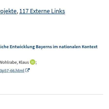
rojekte
,
117 Externe Links
tliche Entwicklung Bayerns im nationalen Kontext
Wohlrabe, Klaus
;
I
n
I
03p57-66.html
n
n
e
n
u
e
e
u
m
e