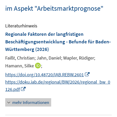
im Aspekt "Arbeitsmarktprognose"
Literaturhinweis
Regionale Faktoren der langfristigen
Beschäftigungsentwicklung - Befunde für Baden-
Württemberg
(2026)
Faißt, Christian;
Jahn, Daniel;
Wapler, Rüdiger;
I
Hamann, Silke
;
n
I
https://doi.org/10.48720/IAB.REBW.2601
n
n
https://doku.iab.de/regional/BW/2026/regional_bw_0
e
n
I
126.pdf
u
e
n
e
u
n
mehr Informationen
m
e
e
F
m
u
e