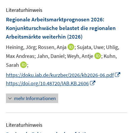
F
e
n
e
Literaturhinweis
m
s
n
F
Regionale Arbeitsmarktprognosen 2026:
t
s
e
e
Konjunkturschwäche belastet die regionalen
t
n
r
Arbeitsmärkte weiterhin
(2026)
e
s
ö
r
t
I
Heining, Jörg;
Rossen, Anja
;
Sujata, Uwe;
Uhlig,
f
ö
e
n
f
I
Max Andreas;
Jahn, Daniel;
Weyh, Antje
;
Kuhn,
f
r
n
n
n
I
Sarah
;
f
ö
e
e
n
n
n
I
f
https://doku.iab.de/kurzber/2026/kb2026-06.pdf
u
n
e
n
e
n
f
e
I
https://doi.org/10.48720/IAB.KB.2606
u
e
n
n
n
m
n
e
u
e
e
F
n
mehr Informationen
m
e
u
n
e
e
F
m
e
n
u
e
F
m
s
e
n
e
F
Literaturhinweis
t
m
s
n
e
e
F