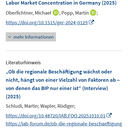
F
Labor Market Concentration in Germany
(2025)
t
s
e
e
t
I
I
Oberfichtner, Michael
;
Popp, Martin
;
n
r
e
n
n
s
I
https://doi.org/10.1515/ger-2024-0129
ö
r
n
n
t
n
f
ö
e
e
e
n
mehr Informationen
f
f
u
u
r
e
n
f
e
e
ö
u
e
n
m
m
f
e
n
e
F
F
Literaturhinweis
f
m
n
e
e
n
F
„Ob die regionale Beschäftigung wächst oder
n
n
e
e
nicht, hängt von einer Vielzahl von Faktoren ab –
s
s
n
n
von denen das BIP nur einer ist“ (Interview)
t
t
s
e
e
(2025)
t
r
r
e
Schludi, Martin;
Wapler, Rüdiger;
ö
ö
r
I
f
f
https://doi.org/10.48720/IAB.FOO.20251010.01
ö
n
f
f
https://iab-forum.de/ob-die-regionale-beschaeftigung
f