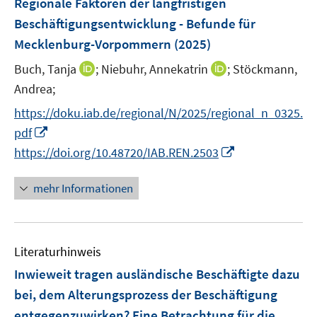
Regionale Faktoren der langfristigen
t
s
n
r
e
e
Beschäftigungsentwicklung - Befunde für
t
s
ö
n
r
e
Mecklenburg-Vorpommern
(2025)
t
f
s
ö
r
e
f
t
I
I
Buch, Tanja
;
Niebuhr, Annekatrin
;
Stöckmann,
f
ö
r
n
e
n
n
f
Andrea;
f
ö
e
r
n
n
n
f
https://doku.iab.de/regional/N/2025/regional_n_0325.
f
n
ö
e
e
e
n
I
f
pdf
f
u
u
n
e
n
n
I
f
https://doi.org/10.48720/IAB.REN.2503
e
e
n
n
e
n
n
m
m
e
n
n
e
F
F
mehr Informationen
u
e
n
e
e
e
u
n
n
m
e
s
s
F
Literaturhinweis
m
t
t
e
F
e
e
Inwieweit tragen ausländische Beschäftigte dazu
n
e
r
r
bei, dem Alterungsprozess der Beschäftigung
s
n
ö
ö
entgegenzuwirken? Eine Betrachtung für die