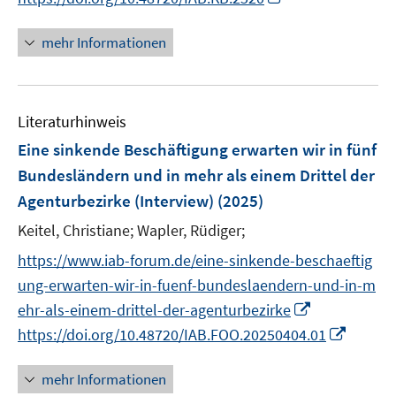
u
n
e
e
n
n
n
f
e
u
n
e
e
n
n
mehr Informationen
m
e
u
n
e
e
F
m
e
u
n
e
F
m
e
n
e
F
Literaturhinweis
m
s
n
e
F
Eine sinkende Beschäftigung erwarten wir in fünf
t
s
n
e
e
Bundesländern und in mehr als einem Drittel der
t
s
n
r
e
Agenturbezirke (Interview)
(2025)
t
s
ö
r
e
t
Keitel, Christiane;
Wapler, Rüdiger;
f
ö
r
e
f
https://www.iab-forum.de/eine-sinkende-beschaeftig
f
ö
r
n
f
ung-erwarten-wir-in-fuenf-bundeslaendern-und-in-m
f
ö
e
n
I
ehr-als-einem-drittel-der-agenturbezirke
f
f
n
e
n
n
I
https://doi.org/10.48720/IAB.FOO.20250404.01
f
n
n
e
n
n
e
n
n
e
mehr Informationen
u
e