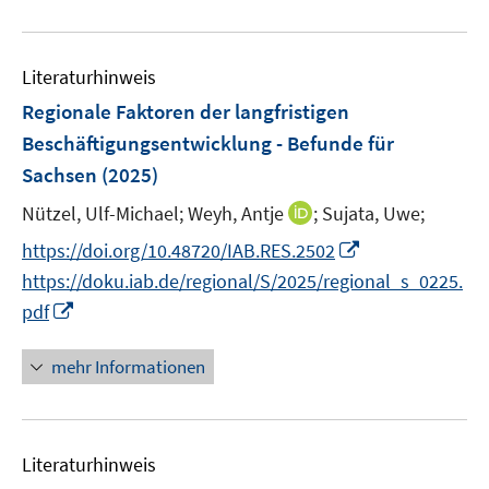
n
e
u
m
e
F
Literaturhinweis
m
e
F
Regionale Faktoren der langfristigen
n
e
Beschäftigungsentwicklung - Befunde für
s
n
Sachsen
(2025)
t
s
e
t
I
Nützel, Ulf-Michael;
Weyh, Antje
;
Sujata, Uwe;
r
e
n
I
https://doi.org/10.48720/IAB.RES.2502
ö
r
n
n
https://doku.iab.de/regional/S/2025/regional_s_0225.
f
ö
e
n
I
f
pdf
f
u
e
n
n
f
e
u
n
e
n
mehr Informationen
m
e
e
n
e
F
m
u
n
e
F
e
n
e
Literaturhinweis
m
s
n