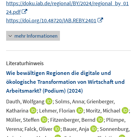
f
f
f
https://doku.iab.de/regional/BY/2024/regional_by_01
ö
ö
e
e
r
n
n
f
f
I
f
f
24.pdf
n
n
ö
e
e
n
n
n
f
f
I
https://doi.org/10.48720/IAB.REBY.2401
f
u
n
e
e
n
n
n
n
f
e
n
n
e
e
e
n
n
mehr Informationen
m
u
n
n
e
e
F
e
u
n
e
m
e
n
F
Literaturhinweis
m
s
e
F
Wie bewältigen Regionen die digitale und
t
n
e
e
ökologische Transformation von Wirtschaft und
s
n
r
Arbeitsmarkt? (Podium)
(2024)
t
s
ö
e
t
I
Dauth, Wolfgang
;
Solms, Anna;
Grienberger,
f
r
e
n
f
I
I
I
Katharina
;
Lehmer, Florian
;
Moritz, Michael
;
ö
r
n
n
n
n
n
I
I
Müller, Steffen
;
Fitzenberger, Bernd
;
Plümpe,
f
ö
e
e
n
n
n
n
n
f
I
I
Verena;
Falck, Oliver
;
Bauer, Anja
;
Sonnenburg,
f
u
n
e
e
e
n
n
n
n
n
f