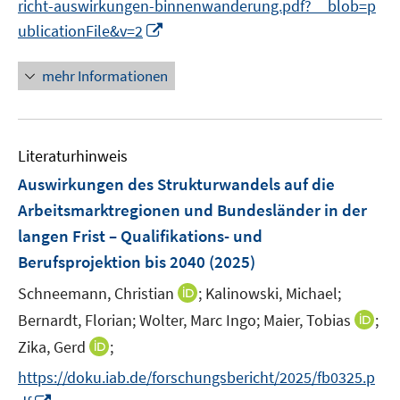
e
e
richt-auswirkungen-binnenwanderung.pdf?__blob=p
u
e
e
m
m
I
ublicationFile&v=2
e
n
n
F
F
n
m
s
e
e
n
F
mehr Informationen
t
n
n
e
e
e
s
s
u
n
r
t
t
e
s
ö
e
e
Literaturhinweis
m
t
f
r
r
F
e
Auswirkungen des Strukturwandels auf die
f
ö
ö
e
r
Arbeitsmarktregionen und Bundesländer in der
n
f
f
n
ö
e
langen Frist – Qualifikations- und
f
f
s
f
n
Berufsprojektion bis 2040
(2025)
n
n
t
f
e
e
e
n
I
Schneemann, Christian
;
Kalinowski, Michael;
n
n
r
e
n
I
Bernardt, Florian;
Wolter, Marc Ingo;
Maier, Tobias
;
ö
n
n
n
I
Zika, Gerd
;
f
e
n
n
f
https://doku.iab.de/forschungsbericht/2025/fb0325.p
u
e
n
n
I
e