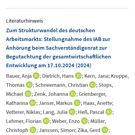
e
e
e
m
u
n
n
n
F
e
s
s
e
Literaturhinweis
m
t
t
n
F
e
e
Zum Strukturwandel des deutschen
s
e
r
r
Arbeitsmarkts
:
Stellungnahme des IAB zur
t
n
ö
ö
Anhörung beim Sachverständigenrat zur
e
s
f
f
r
Begutachtung der gesamtwirtschaftlichen
t
f
f
ö
e
Entwicklung am 17.10.2024
(2024)
n
n
f
r
e
e
I
I
Bauer, Anja
;
Dietrich, Hans
;
Kern, Jana;
Kruppe,
f
ö
n
n
n
n
n
I
I
Thomas
;
Schneemann, Christian
;
Stops,
f
n
n
e
n
n
f
I
I
Michael
;
Zenk, Johanna
;
Grienberger,
e
e
n
n
n
n
n
n
I
I
Katharina
;
Janser, Markus
;
Haas, Anette;
u
u
e
e
e
n
n
n
n
e
I
e
I
Vetterer, Niklas;
Lang, Julia
;
Heß, Pascal
;
u
u
n
e
e
n
n
m
n
m
n
e
I
I
e
Lehmer, Florian
;
Weber, Enzo
;
Müller,
u
u
e
e
F
n
F
n
m
n
n
m
e
I
e
I
Christoph
;
Janssen, Simon;
Zika, Gerd
;
u
u
e
e
e
e