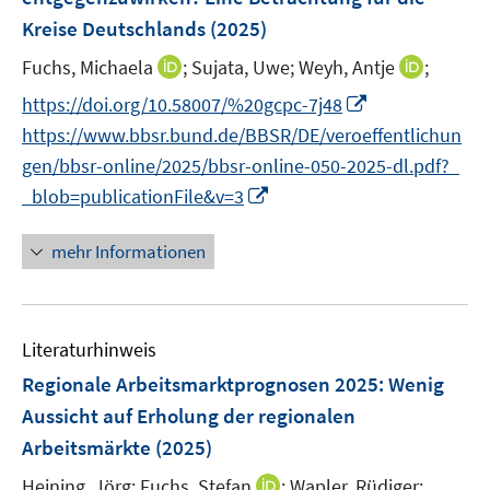
t
s
f
f
e
Kreise Deutschlands
(2025)
t
f
f
r
e
n
n
I
I
Fuchs, Michaela
;
Sujata, Uwe;
Weyh, Antje
;
ö
r
e
e
n
n
I
https://doi.org/10.58007/%20gcpc-7j48
f
ö
n
n
n
n
n
f
https://www.bbsr.bund.de/BBSR/DE/veroeffentlichun
f
e
e
n
n
f
gen/bbsr-online/2025/bbsr-online-050-2025-dl.pdf?_
u
u
e
e
n
I
_blob=publicationFile&v=3
e
e
u
n
e
n
m
m
e
n
n
F
F
mehr Informationen
m
e
e
e
F
u
n
n
e
e
s
s
n
Literaturhinweis
m
t
t
s
F
e
e
Regionale Arbeitsmarktprognosen 2025: Wenig
t
e
r
r
Aussicht auf Erholung der regionalen
e
n
ö
ö
r
Arbeitsmärkte
(2025)
s
f
f
ö
t
I
Heining, Jörg;
Fuchs, Stefan
f
;
Wapler, Rüdiger;
f