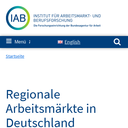
Springe
zum
Inhalt
Suchen nach:
≡
English
Menü
✘
Startseite
Regionale
Arbeitsmärkte in
Deutschland