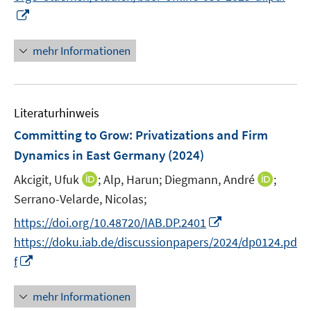
n
e
I
m
n
n
F
n
e
mehr Informationen
e
n
u
s
e
t
Literaturhinweis
m
e
F
r
Committing to Grow: Privatizations and Firm
e
ö
Dynamics in East Germany
(2024)
n
f
I
I
Akcigit, Ufuk
;
Alp, Harun;
Diegmann, André
;
s
f
n
n
t
n
Serrano-Velarde, Nicolas;
n
n
e
e
I
https://doi.org/10.48720/IAB.DP.2401
e
e
r
n
n
https://doku.iab.de/discussionpapers/2024/dp0124.pd
u
u
ö
n
I
f
e
e
f
e
n
m
m
f
u
n
F
F
n
mehr Informationen
e
e