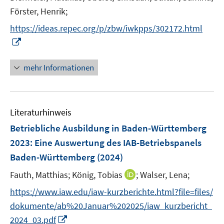
f
n
n
e
e
e
Förster, Henrik;
f
n
r
n
n
https://ideas.repec.org/p/zbw/iwkpps/302172.html
ö
e
I
f
n
n
f
n
mehr Informationen
n
e
e
u
n
e
Literaturhinweis
m
F
Betriebliche Ausbildung in Baden-Württemberg
e
2023
:
Eine Auswertung des IAB-Betriebspanels
n
Baden-Württemberg
(2024)
s
t
I
Fauth, Matthias;
König, Tobias
;
Walser, Lena;
e
n
https://www.iaw.edu/iaw-kurzberichte.html?file=files/
r
n
dokumente/ab%20Januar%202025/iaw_kurzbericht_
ö
e
I
2024_03.pdf
f
u