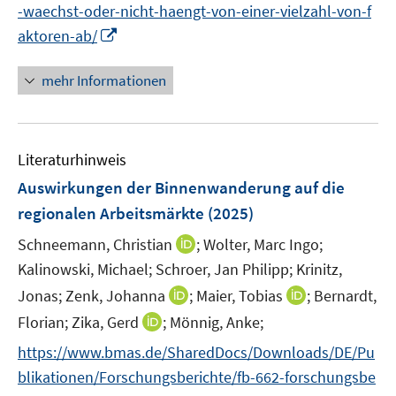
n
n
n
f
-waechst-oder-nicht-haengt-von-einer-vielzahl-von-f
e
e
e
n
I
aktoren-ab/
u
n
n
e
n
e
n
n
mehr Informationen
m
e
F
u
e
e
n
Literaturhinweis
m
s
F
Auswirkungen der Binnenwanderung auf die
t
e
regionalen Arbeitsmärkte
(2025)
e
n
r
I
Schneemann, Christian
;
Wolter, Marc Ingo;
s
ö
n
t
Kalinowski, Michael;
Schroer, Jan Philipp;
Krinitz,
f
n
e
I
I
Jonas;
Zenk, Johanna
;
Maier, Tobias
;
Bernardt,
f
e
r
n
n
n
I
Florian;
Zika, Gerd
;
Mönnig, Anke;
u
ö
n
n
e
n
e
f
https://www.bmas.de/SharedDocs/Downloads/DE/Pu
e
e
n
n
m
f
blikationen/Forschungsberichte/fb-662-forschungsbe
u
u
e
F
n