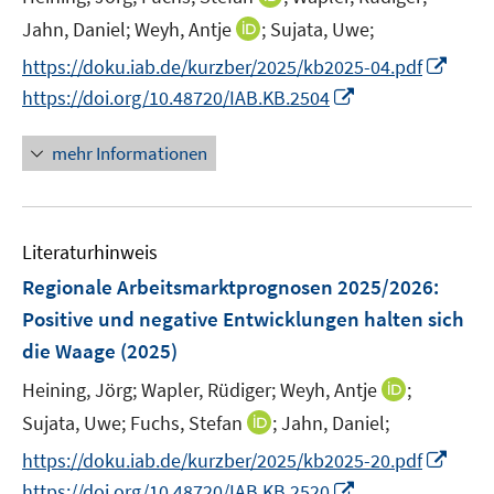
f
e
n
n
n
I
Jahn, Daniel;
Weyh, Antje
;
Sujata, Uwe;
f
r
n
e
e
n
n
I
https://doku.iab.de/kurzber/2025/kb2025-04.pdf
ö
e
n
n
n
e
n
I
https://doi.org/10.48720/IAB.KB.2504
f
u
e
n
n
n
f
e
u
e
n
n
mehr Informationen
m
e
u
e
e
F
m
e
u
n
e
F
m
e
n
e
F
Literaturhinweis
m
s
n
e
F
Regionale Arbeitsmarktprognosen 2025/2026:
t
s
n
e
e
Positive und negative Entwicklungen halten sich
t
s
n
r
e
die Waage
(2025)
t
s
ö
r
e
t
I
Heining, Jörg;
Wapler, Rüdiger;
Weyh, Antje
;
f
ö
r
e
n
f
I
Sujata, Uwe;
Fuchs, Stefan
;
Jahn, Daniel;
f
ö
r
n
n
n
f
I
https://doku.iab.de/kurzber/2025/kb2025-20.pdf
f
ö
e
e
n
n
n
f
I
https://doi.org/10.48720/IAB.KB.2520
f