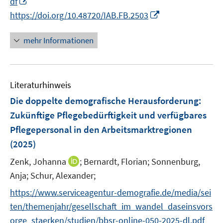
df
u
e
e
n
m
I
e
https://doi.org/10.48720/IAB.FB.2503
u
n
n
F
n
m
e
e
e
n
F
mehr Informationen
m
u
n
e
e
F
e
s
u
n
e
m
t
e
s
n
F
e
Literaturhinweis
m
t
s
e
r
F
e
Die doppelte demografische Herausforderung:
t
n
ö
e
r
e
Zukünftige Pflegebedürftigkeit und verfügbares
s
f
n
ö
r
Pflegepersonal in den Arbeitsmarktregionen
t
f
s
f
ö
e
n
(2025)
t
f
f
r
e
e
n
f
I
Zenk, Johanna
;
Bernardt, Florian;
Sonnenburg,
ö
n
r
e
n
n
Anja;
Schur, Alexander;
f
ö
n
e
n
f
https://www.serviceagentur-demografie.de/media/sei
f
n
e
n
f
ten/themenjahr/gesellschaft_im_wandel_daseinsvors
u
e
n
orge_staerken/studien/bbsr-online-050-2025-dl.pdf
e