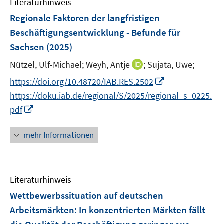
F
Literaturhinweis
m
s
s
e
F
Regionale Faktoren der langfristigen
t
t
n
e
e
e
Beschäftigungsentwicklung - Befunde für
s
n
r
r
Sachsen
(2025)
t
s
ö
ö
e
t
I
Nützel, Ulf-Michael;
Weyh, Antje
;
Sujata, Uwe;
f
f
r
e
n
f
f
I
https://doi.org/10.48720/IAB.RES.2502
ö
r
n
n
n
n
https://doku.iab.de/regional/S/2025/regional_s_0225.
f
ö
e
e
e
n
I
f
pdf
f
u
n
n
e
n
n
f
e
u
n
e
n
mehr Informationen
m
e
e
n
e
F
m
u
n
e
F
e
n
e
Literaturhinweis
m
s
n
F
Wettbewerbssituation auf deutschen
t
s
e
e
Arbeitsmärkten: In konzentrierten Märkten fällt
t
n
r