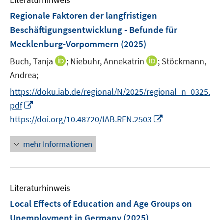
m
t
s
n
F
e
Regionale Faktoren der langfristigen
t
s
e
r
e
Beschäftigungsentwicklung - Befunde für
t
n
ö
r
Mecklenburg-Vorpommern
(2025)
e
s
f
ö
r
t
f
I
I
Buch, Tanja
;
Niebuhr, Annekatrin
;
Stöckmann,
f
ö
e
n
n
n
Andrea;
f
f
r
e
n
n
n
f
https://doku.iab.de/regional/N/2025/regional_n_0325.
ö
n
e
e
e
n
I
pdf
f
u
u
n
e
n
I
f
https://doi.org/10.48720/IAB.REN.2503
e
e
n
n
n
n
m
m
e
n
e
F
F
mehr Informationen
u
e
n
e
e
e
u
n
n
m
e
s
s
F
Literaturhinweis
m
t
t
e
F
e
e
Local Effects of Education and Age Groups on
n
e
r
r
Unemployment in Germany
(2025)