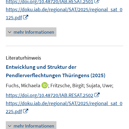
I
https://doi.org/10.48720/IAB.RESAT.2501
ö
r
n
e
n
f
https://doku.iab.de/regional/SAT/2025/regional_sat_0
ö
e
r
n
f
I
f
125.pdf
u
ö
e
n
n
f
e
f
u
e
n
n
mehr Informationen
m
f
e
n
e
e
F
n
m
u
n
e
e
F
e
n
n
e
Literaturhinweis
m
s
n
F
Entwicklung und Struktur der
t
s
e
e
Pendlerverflechtungen Thüringens
(2025)
t
n
r
e
I
Fuchs, Michaela
;
Fritzsche, Birgit;
Sujata, Uwe;
s
ö
r
n
t
I
f
https://doi.org/10.48720/IAB.RESAT.2502
ö
n
e
n
f
https://doku.iab.de/regional/SAT/2025/regional_sat_0
f
e
r
n
n
I
f
225.pdf
u
ö
e
e
n
n
e
f
u
n
n
e
mehr Informationen
m
f
e