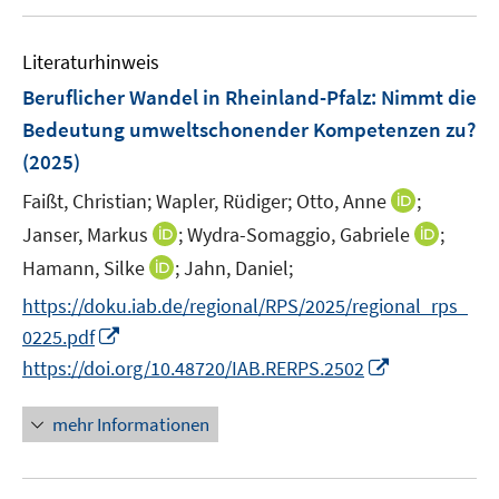
e
u
e
n
m
e
n
e
F
Literaturhinweis
m
n
e
F
Beruflicher Wandel in Rheinland-Pfalz: Nimmt die
n
e
Bedeutung umweltschonender Kompetenzen zu?
s
n
(2025)
t
s
e
t
I
Faißt, Christian;
Wapler, Rüdiger;
Otto, Anne
;
r
e
n
I
I
Janser, Markus
;
Wydra-Somaggio, Gabriele
;
ö
r
n
n
n
I
Hamann, Silke
;
Jahn, Daniel;
f
ö
e
n
n
n
f
f
https://doku.iab.de/regional/RPS/2025/regional_rps_
u
e
e
n
n
f
I
e
0225.pdf
u
u
e
e
n
n
m
I
e
e
https://doi.org/10.48720/IAB.RERPS.2502
u
n
e
n
F
n
m
m
e
n
e
e
n
F
F
mehr Informationen
m
u
n
e
e
e
F
e
s
u
n
n
e
m
t
e