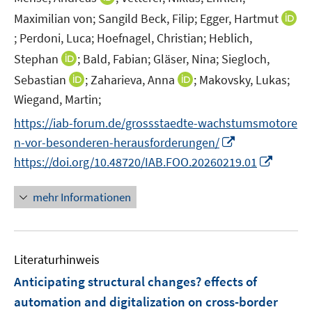
f
r
n
t
f
Maximilian von;
Sangild Beck, Filip;
Egger, Hartmut
ö
n
e
n
;
Perdoni, Luca;
Hoefnagel, Christian;
Heblich,
I
f
e
r
e
n
I
Stephan
;
Bald, Fabian;
Gläser, Nina;
Siegloch,
f
u
ö
n
n
n
n
I
I
Sebastian
;
Zaharieva, Anna
;
Makovsky, Lukas;
e
f
e
n
e
n
n
m
f
Wiegand, Martin;
u
e
n
n
n
F
n
e
https://iab-forum.de/grossstaedte-wachstumsmotore
u
e
e
e
e
m
I
e
n-vor-besonderen-herausforderungen/
u
u
n
n
F
n
m
I
https://doi.org/10.48720/IAB.FOO.20260219.01
e
e
s
e
n
F
n
m
m
t
n
e
e
n
F
F
mehr Informationen
e
s
u
n
e
e
e
r
t
e
s
u
n
n
ö
e
m
t
e
s
s
f
r
F
e
Literaturhinweis
m
t
t
f
ö
e
r
F
e
e
Anticipating structural changes? effects of
n
f
n
ö
e
r
r
e
automation and digitalization on cross-border
f
s
f
n