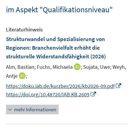
im Aspekt "Qualifikationsniveau"
Literaturhinweis
Strukturwandel und Spezialisierung von
Regionen: Branchenvielfalt erhöht die
strukturelle Widerstandsfähigkeit
(2026)
I
Alm, Bastian;
Fuchs, Michaela
;
Sujata, Uwe;
Weyh,
n
I
Antje
;
n
n
I
https://doku.iab.de/kurzber/2026/kb2026-09.pdf
e
n
n
I
https://doi.org/10.48720/IAB.KB.2609
u
e
n
n
e
u
e
n
mehr Informationen
m
e
u
e
F
m
e
u
e
F
m
e
n
e