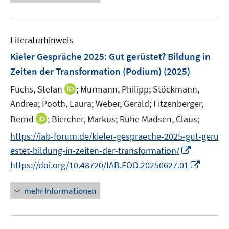
e
n
F
n
m
u
e
e
F
e
n
n
e
Literaturhinweis
m
s
n
F
Kieler Gespräche 2025: Gut gerüstet? Bildung in
t
s
e
e
Zeiten der Transformation (Podium)
(2025)
t
n
r
e
I
Fuchs, Stefan
;
Murmann, Philipp;
Stöckmann,
s
ö
r
n
t
Andrea;
Pooth, Laura;
Weber, Gerald;
Fitzenberger,
f
ö
n
e
I
f
Bernd
;
Biercher, Markus;
Ruhe Madsen, Claus;
f
e
r
n
n
f
https://iab-forum.de/kieler-gespraeche-2025-gut-geru
u
ö
n
e
n
I
e
estet-bildung-in-zeiten-der-transformation/
f
e
n
e
n
m
f
I
https://doi.org/10.48720/IAB.FOO.20250627.01
u
n
n
F
n
n
e
e
e
e
n
mehr Informationen
m
u
n
n
e
F
e
s
u
e
m
t
e
n