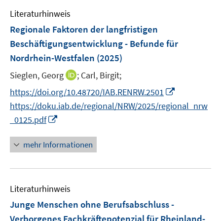
m
e
n
e
F
Literaturhinweis
m
n
e
F
Regionale Faktoren der langfristigen
s
n
e
Beschäftigungsentwicklung - Befunde für
t
s
n
e
Nordrhein-Westfalen
(2025)
t
s
r
e
t
I
Sieglen, Georg
;
Carl, Birgit;
ö
r
e
n
I
f
https://doi.org/10.48720/IAB.RENRW.2501
ö
r
n
n
f
https://doku.iab.de/regional/NRW/2025/regional_nrw
f
ö
e
n
n
I
f
_0125.pdf
f
u
e
e
n
n
f
e
u
n
n
e
n
mehr Informationen
m
e
e
n
e
F
m
u
n
e
F
e
n
e
Literaturhinweis
m
s
n
F
Junge Menschen ohne Berufsabschluss -
t
s
e
e
Verborgenes Fachkräftepotenzial für Rheinland-
t