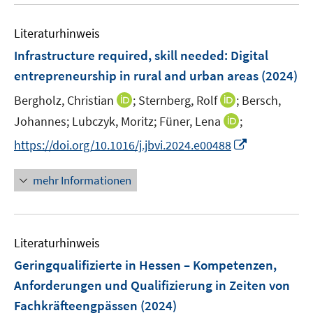
f
r
n
f
ö
e
Literaturhinweis
n
f
n
e
Infrastructure required, skill needed: Digital
f
n
n
entrepreneurship in rural and urban areas
(2024)
e
I
I
Bergholz, Christian
;
Sternberg, Rolf
;
Bersch,
n
n
n
I
Johannes;
Lubczyk, Moritz;
Füner, Lena
;
n
n
n
I
https://doi.org/10.1016/j.jbvi.2024.e00488
e
e
n
n
u
u
e
n
mehr Informationen
e
e
u
e
m
m
e
u
F
F
m
e
e
e
F
Literaturhinweis
m
n
n
e
F
Geringqualifizierte in Hessen – Kompetenzen,
s
s
n
e
t
t
Anforderungen und Qualifizierung in Zeiten von
s
n
e
e
Fachkräfteengpässen
(2024)
t
s