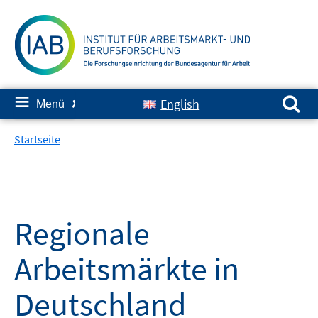
Springe
zum
Inhalt
Suchen nach:
≡
English
Menü
✘
Startseite
Regionale
Arbeitsmärkte in
Deutschland