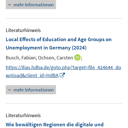
e
e
e
n
F
mehr Informationen
m
f
u
n
n
e
e
F
n
e
u
n
e
e
m
e
s
n
n
F
Literaturhinweis
m
t
s
e
F
e
Local Effects of Education and Age Groups on
t
n
e
r
e
Unemployment in Germany
(2024)
s
n
ö
r
t
I
Busch, Fabian;
Ochsen, Carsten
;
s
f
ö
e
n
t
f
f
https://ilias.hdba.de/goto.php?target=file_424644_do
r
n
e
n
f
I
wnload&client_id=HdBA
ö
e
r
e
n
n
f
u
ö
n
e
n
mehr Informationen
f
e
f
n
e
n
m
f
u
e
F
n
e
n
e
e
Literaturhinweis
m
n
n
F
Wie bewältigen Regionen die digitale und
s