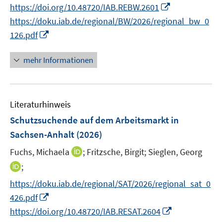
n
I
https://doi.org/10.48720/IAB.REBW.2601
ö
n
n
https://doku.iab.de/regional/BW/2026/regional_bw_0
f
e
n
I
f
126.pdf
u
e
n
n
e
u
n
e
mehr Informationen
m
e
e
n
F
m
u
e
F
e
n
e
Literaturhinweis
m
s
n
F
Schutzsuchende auf dem Arbeitsmarkt in
t
s
e
e
Sachsen-Anhalt
(2026)
t
n
r
e
I
Fuchs, Michaela
;
Fritzsche, Birgit;
Sieglen, Georg
s
ö
r
n
t
I
;
f
ö
n
e
n
f
https://doku.iab.de/regional/SAT/2026/regional_sat_0
f
e
r
n
n
I
f
426.pdf
u
ö
e
e
n
n
I
e
https://doi.org/10.48720/IAB.RESAT.2604
f
u
n
n
e
n