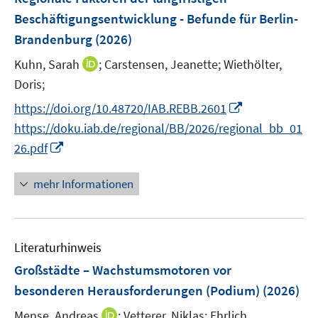
s
e
Beschäftigungsentwicklung - Befunde für Berlin-
t
n
Brandenburg
(2026)
e
s
r
t
I
Kuhn, Sarah
;
Carstensen, Jeanette;
Wiethölter,
ö
e
n
Doris;
f
r
n
I
f
https://doi.org/10.48720/IAB.REBB.2601
ö
e
n
n
https://doku.iab.de/regional/BB/2026/regional_bb_01
f
u
n
e
I
f
26.pdf
e
e
n
n
n
m
u
n
e
F
mehr Informationen
e
e
n
e
m
u
n
F
e
s
e
Literaturhinweis
m
t
n
F
e
Großstädte – Wachstumsmotoren vor
s
e
r
besonderen Herausforderungen (Podium)
(2026)
t
n
ö
e
I
Mense, Andreas
;
Vetterer, Niklas;
Ehrlich,
s