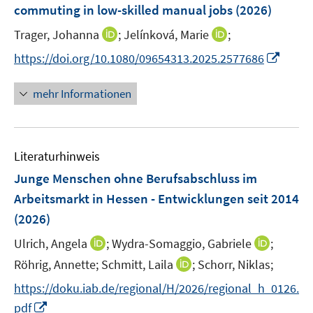
ö
ö
n
commuting in low-skilled manual jobs
(2026)
n
t
f
s
f
f
e
e
n
t
I
I
Trager, Johanna
f
;
Jelínková, Marie
f
;
n
r
e
e
n
n
n
n
I
https://doi.org/10.1080/09654313.2025.2577686
ö
n
r
n
n
e
e
n
f
ö
e
e
n
n
n
mehr Informationen
f
f
u
u
e
n
f
e
e
u
e
n
m
m
e
n
e
F
F
Literaturhinweis
m
n
e
e
F
Junge Menschen ohne Berufsabschluss im
n
n
e
Arbeitsmarkt in Hessen - Entwicklungen seit 2014
s
s
n
(2026)
t
t
s
e
e
t
I
I
Ulrich, Angela
;
Wydra-Somaggio, Gabriele
;
r
r
e
n
n
I
Röhrig, Annette;
Schmitt, Laila
;
Schorr, Niklas;
ö
ö
r
n
n
n
f
f
https://doku.iab.de/regional/H/2026/regional_h_0126.
ö
e
e
n
f
f
I
pdf
f
u
u