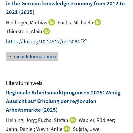
r
in the German knowledge economy from 2012 to
t
s
ö
e
2021
(2025)
t
f
r
e
I
f
I
Heidinger, Mathias
;
Fuchs, Michaela
;
ö
r
n
n
n
I
Thierstein, Alain
;
f
ö
n
e
n
n
f
I
f
https://doi.org/10.14512/rur.3084
e
n
e
n
n
n
f
u
u
e
e
n
n
mehr Informationen
e
e
u
n
e
e
m
m
e
u
n
F
F
m
e
e
e
F
Literaturhinweis
m
n
n
e
F
Regionale Arbeitsmarktprognosen 2025: Wenig
s
s
n
e
t
t
Aussicht auf Erholung der regionalen
s
n
e
e
Arbeitsmärkte
(2025)
t
s
r
r
e
t
I
Heining, Jörg;
Fuchs, Stefan
;
Wapler, Rüdiger;
ö
ö
r
e
n
I
Jahn, Daniel;
Weyh, Antje
f
;
Sujata, Uwe;
f
ö