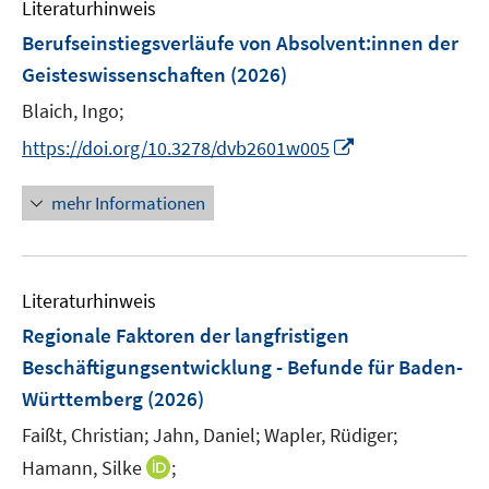
F
Literaturhinweis
m
s
n
e
F
Berufseinstiegsverläufe von Absolvent:innen der
t
s
n
e
e
Geisteswissenschaften
(2026)
t
s
n
r
e
t
Blaich, Ingo;
s
ö
r
e
t
I
f
https://doi.org/10.3278/dvb2601w005
ö
r
e
n
f
f
ö
r
n
n
mehr Informationen
f
f
ö
e
e
n
f
f
u
n
e
n
f
e
n
e
n
Literaturhinweis
m
n
e
F
Regionale Faktoren der langfristigen
n
e
Beschäftigungsentwicklung - Befunde für Baden-
n
Württemberg
(2026)
s
t
Faißt, Christian;
Jahn, Daniel;
Wapler, Rüdiger;
e
I
Hamann, Silke
;
r