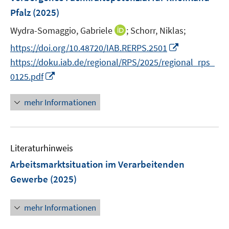
n
r
Pfalz
(2025)
e
s
ö
r
t
I
Wydra-Somaggio, Gabriele
;
Schorr, Niklas;
f
ö
e
n
f
I
https://doi.org/10.48720/IAB.RERPS.2501
f
r
n
n
n
f
https://doku.iab.de/regional/RPS/2025/regional_rps_
ö
e
e
n
n
I
0125.pdf
f
u
n
e
e
n
f
e
u
n
n
n
mehr Informationen
m
e
e
e
F
m
u
n
e
F
e
n
e
Literaturhinweis
m
s
n
F
Arbeitsmarktsituation im Verarbeitenden
t
s
e
e
Gewerbe
(2025)
t
n
r
e
s
ö
r
mehr Informationen
t
f
ö
e
f