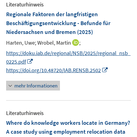
F
e
Literaturhinweis
m
s
e
r
F
Regionale Faktoren der langfristigen
t
n
ö
e
e
Beschäftigungsentwicklung - Befunde für
s
f
n
r
Niedersachsen und Bremen
(2025)
t
f
s
ö
e
n
t
I
Harten, Uwe;
Wrobel, Martin
;
f
r
e
e
n
f
https://doku.iab.de/regional/NSB/2025/regional_nsb_
ö
n
r
n
n
I
0225.pdf
f
ö
e
e
n
I
f
https://doi.org/10.48720/IAB.RENSB.2502
f
u
n
n
n
n
f
e
e
n
e
n
mehr Informationen
m
u
e
n
e
F
e
u
n
e
m
e
n
F
Literaturhinweis
m
s
e
F
Where do knowledge workers locate in Germany?
t
n
e
e
A case study using employment relocation data
s
n