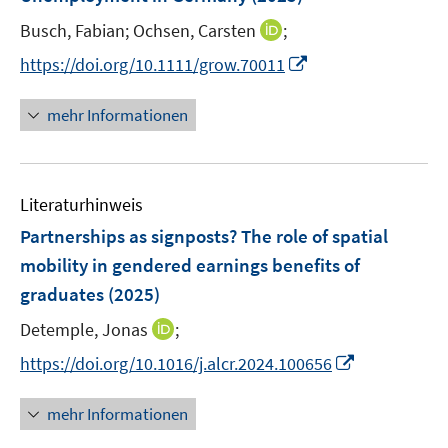
s
n
ö
ö
t
I
Busch, Fabian;
Ochsen, Carsten
;
s
f
f
e
n
t
f
f
I
https://doi.org/10.1111/grow.70011
r
n
e
n
n
n
ö
e
r
e
e
n
mehr Informationen
f
u
ö
n
n
e
f
e
f
u
n
m
f
e
e
F
n
Literaturhinweis
m
n
e
e
F
Partnerships as signposts? The role of spatial
n
n
e
mobility in gendered earnings benefits of
s
n
graduates
(2025)
t
s
e
t
I
Detemple, Jonas
;
r
e
n
I
https://doi.org/10.1016/j.alcr.2024.100656
ö
r
n
n
f
ö
e
n
f
mehr Informationen
f
u
e
n
f