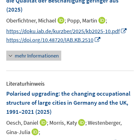
die Qualität der Beschäftigung geringer aus
e
s
ö
r
(2025)
t
f
ö
e
I
f
I
Oberfichtner, Michael
;
Popp, Martin
;
f
r
n
n
n
f
I
https://doku.iab.de/kurzber/2025/kb2025-10.pdf
ö
n
e
n
n
n
I
https://doi.org/10.48720/IAB.KB.2510
f
e
n
e
e
n
n
f
u
u
n
e
n
n
mehr Informationen
e
e
u
e
e
m
m
e
u
n
F
F
m
e
e
e
F
Literaturhinweis
m
n
n
e
F
Polarised upgrading: the changing occupational
s
s
n
e
structure of large cities in Germany and the UK,
t
t
s
n
e
e
1991–2021
(2025)
t
s
r
r
e
t
I
I
Oesch, Daniel
;
Morris, Katy
;
Westenberger,
ö
ö
r
e
n
n
I
Gina-Julia
;
f
f
ö
r
n
n
n