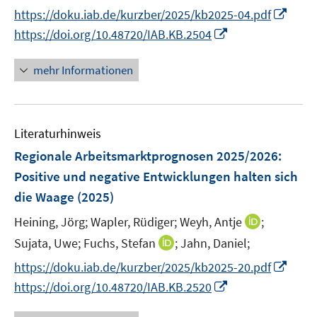
r
n
n
f
f
f
I
https://doku.iab.de/kurzber/2025/kb2025-04.pdf
ö
e
n
n
n
f
n
I
https://doi.org/10.48720/IAB.KB.2504
f
u
e
e
e
n
n
n
f
e
u
n
n
e
e
n
n
mehr Informationen
m
e
n
u
e
e
F
m
e
u
n
e
F
m
e
n
e
F
Literaturhinweis
m
s
n
e
F
Regionale Arbeitsmarktprognosen 2025/2026:
t
s
n
e
e
Positive und negative Entwicklungen halten sich
t
s
n
r
e
die Waage
(2025)
t
s
ö
r
e
t
I
Heining, Jörg;
Wapler, Rüdiger;
Weyh, Antje
;
f
ö
r
e
n
f
I
Sujata, Uwe;
Fuchs, Stefan
;
Jahn, Daniel;
f
ö
r
n
n
n
f
I
https://doku.iab.de/kurzber/2025/kb2025-20.pdf
f
ö
e
e
n
n
n
f
I
https://doi.org/10.48720/IAB.KB.2520
f
u
n
e
e
n
n
n
f
e
u
n
e