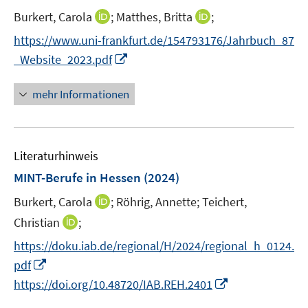
r
r
e
t
I
I
Burkert, Carola
;
Matthes, Britta
;
ö
ö
r
e
n
n
f
f
https://www.uni-frankfurt.de/154793176/Jahrbuch_87
ö
r
n
n
f
f
I
f
_Website_2023.pdf
ö
e
e
n
n
n
f
f
u
u
e
e
n
n
mehr Informationen
f
e
e
n
n
e
e
n
m
m
u
n
e
F
F
e
n
e
e
Literaturhinweis
m
n
n
F
MINT-Berufe in Hessen
(2024)
s
s
e
t
t
I
Burkert, Carola
;
Röhrig, Annette;
Teichert,
n
e
e
n
I
Christian
;
s
r
r
n
n
t
https://doku.iab.de/regional/H/2024/regional_h_0124.
ö
ö
e
n
e
I
f
f
pdf
u
e
r
n
f
f
I
e
https://doi.org/10.48720/IAB.REH.2401
u
ö
n
n
n
n
m
e
f