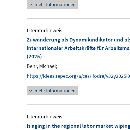
t
mehr Informationen
e
r
r
e
u
ö
ö
r
e
f
f
ö
m
Literaturhinweis
f
f
f
F
Zuwanderung als Dynamikindikator und als
n
n
f
e
internationaler Arbeitskräfte für Arbeits
e
e
n
n
(2025)
n
n
e
s
n
Behr, Michael;
t
https://ideas.repec.org/a/ces/ifodre/v32y2025
e
r
mehr Informationen
ö
f
f
Literaturhinweis
n
Is aging in the regional labor market wipi
e