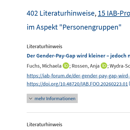
402 Literaturhinweise
,
15 IAB-Pro
im Aspekt "Personengruppen"
Literaturhinweis
Der Gender-Pay-Gap wird kleiner – jedoch n
Fuchs, Michaela
;
Rossen, Anja
;
Wydra-So
I
I
n
n
https://iab-forum.de/der-gender-pay-gap-wird-
n
n
https://doi.org/10.48720/IAB.FOO.20260223.01
e
e
mehr Informationen
u
u
e
e
m
m
F
F
Literaturhinweis