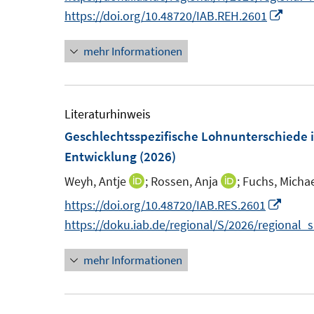
n
I
https://doi.org/10.48720/IAB.REH.2601
e
e
e
n
r
r
mehr Informationen
u
n
ö
ö
e
e
f
f
m
u
f
f
F
e
Literaturhinweis
n
n
e
m
Geschlechtsspezifische Lohnunterschiede 
e
e
n
F
Entwicklung
(2026)
n
n
s
e
Weyh, Antje
;
Rossen, Anja
;
Fuchs, Micha
I
I
t
n
n
n
I
https://doi.org/10.48720/IAB.RES.2601
e
s
n
n
n
https://doku.iab.de/regional/S/2026/regional_
r
t
e
e
n
ö
e
mehr Informationen
u
u
e
f
r
e
e
u
f
ö
m
m
e
n
f