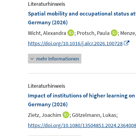
F
F
m
Literaturhinweis
e
f
e
e
F
Spatial mobility and occupational status at
n
n
n
n
e
Germany
(2026)
e
s
s
n
n
Wicht, Alexandra
;
Protsch, Paula
;
Menze,
I
I
t
t
s
n
n
I
https://doi.org/10.1016/j.alcr.2026.100728
e
e
t
n
n
n
r
r
e
mehr Informationen
e
e
n
ö
ö
r
u
u
e
f
f
ö
e
e
u
f
f
f
m
m
e
Literaturhinweis
n
n
f
F
F
m
Impact of institutions of higher learning 
e
e
n
e
e
F
Germany
(2026)
n
n
e
n
n
e
n
Zietz, Joachim
;
Götzelmann, Lukas;
I
s
s
n
n
https://doi.org/10.1080/13504851.2024.236400
t
t
s
n
e
e