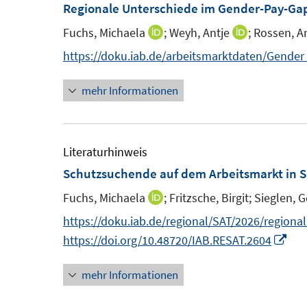
e
e
Regionale Unterschiede im Gender-Pay-Gap
n
n
Fuchs, Michaela
;
Weyh, Antje
;
Rossen, A
I
I
s
s
n
n
https://doku.iab.de/arbeitsmarktdaten/Gende
t
t
n
n
e
e
mehr Informationen
e
e
r
r
u
u
ö
ö
e
e
f
f
m
m
Literaturhinweis
f
f
F
F
Schutzsuchende auf dem Arbeitsmarkt in 
n
n
e
e
e
e
Fuchs, Michaela
;
Fritzsche, Birgit;
Sieglen, 
I
n
n
n
n
n
https://doku.iab.de/regional/SAT/2026/regiona
s
s
n
I
https://doi.org/10.48720/IAB.RESAT.2604
t
t
e
n
e
e
mehr Informationen
u
n
r
r
e
e
ö
ö