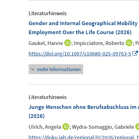
m
u
f
f
F
e
Literaturhinweis
f
f
e
m
Gender and Internal Geographical Mobility 
n
n
n
F
Employment Over the Life Course
(2026)
e
e
s
e
n
n
Gaukel, Hanne
;
Impicciatore, Roberto
;
P
I
I
t
n
n
n
https://doi.org/10.1007/s10680-025-09763-5
e
s
n
n
r
t
mehr Informationen
e
e
ö
e
u
u
f
r
e
e
f
ö
m
m
Literaturhinweis
n
f
F
F
Junge Menschen ohne Berufsabschluss im A
e
f
e
e
(2026)
n
n
n
n
e
Ulrich, Angela
;
Wydra-Somaggio, Gabriele
I
s
s
n
n
https://doku.iab.de/regional/H/2026/regional_
t
t