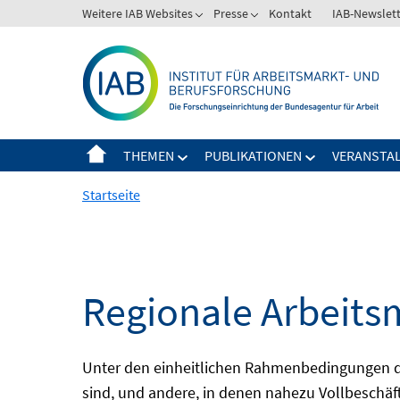
Springe
Weitere IAB Websites
Presse
Kontakt
IAB-Newslet
zum
Inhalt
THEMEN
PUBLIKATIONEN
VERANSTA
Startseite
Regionale Arbeits
Unter den einheitlichen Rahmenbedingungen der
sind, und andere, in denen nahezu Vollbeschäft