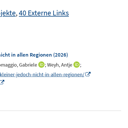
jekte
,
40 Externe Links
icht in allen Regionen
(2026)
maggio, Gabriele
;
Weyh, Antje
;
I
I
n
n
I
kleiner-jedoch-nicht-in-allen-regionen/
n
n
I
n
e
e
n
n
u
u
n
e
e
e
e
u
m
m
u
e
F
F
e
m