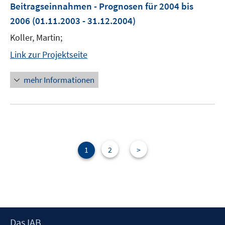
Beitragseinnahmen - Prognosen für 2004 bis
2006
(01.11.2003 - 31.12.2004)
Koller, Martin;
Link zur Projektseite
mehr Informationen
1
2
>
Footer
Das IAB