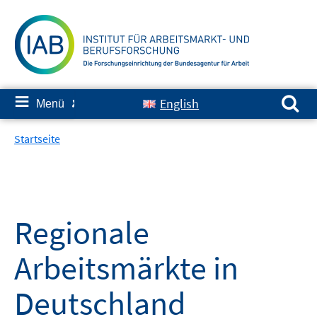
Springe
zum
Inhalt
Suchen nach:
≡
English
Menü
✘
Startseite
Regionale
Arbeitsmärkte in
Deutschland