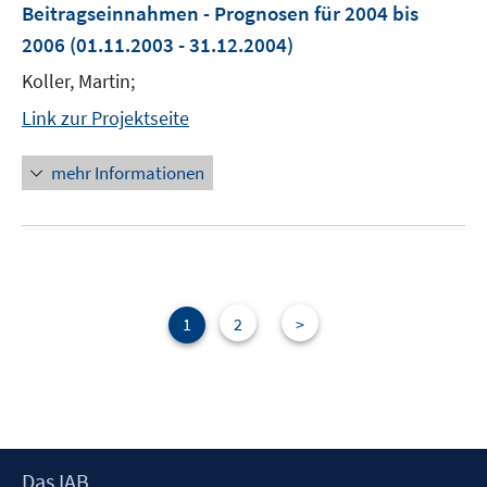
Beitragseinnahmen - Prognosen für 2004 bis
2006
(01.11.2003 - 31.12.2004)
Koller, Martin;
Link zur Projektseite
mehr Informationen
1
2
>
Footer
Das IAB