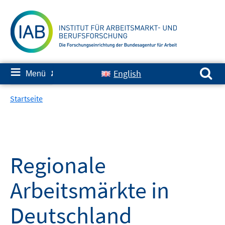
Springe
zum
Inhalt
Suchen nach:
≡
English
Menü
✘
Startseite
Regionale
Arbeitsmärkte in
Deutschland