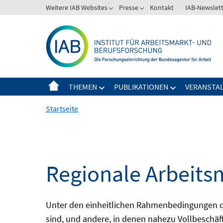
Springe
Weitere IAB Websites
Presse
Kontakt
IAB-Newslet
zum
Inhalt
THEMEN
PUBLIKATIONEN
VERANSTA
Startseite
Regionale Arbeits
Unter den einheitlichen Rahmenbedingungen der
sind, und andere, in denen nahezu Vollbeschäft