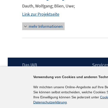
Dauth, Wolfgang; Blien, Uwe;
Link zur Projektseite
mehr Informationen
Footer
Das IAB
Service
Inhalt
Institut für Arbeitsmarkt- und
Presse
Verwendung von Cookies und anderen Techn
Berufsforschung (IAB) – unser Leitbild
IAB-Newsl
Institutsleitung
Kontakt
Wir möchten unsere Online-Angebote auf Ihre B
Graduiertenprogramm
Sie können selbst entscheiden, welche Cookies S
Befragungen
Ihre Einwilligung können Sie jederzeit unter
Cook
Projekte
Datenschutzerklärung
.
Wissenschaftlicher Beirat