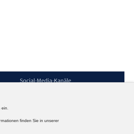
Social-Media-Kanäle
BlueSky
YouTube
LinkedIn
 ein.
XING
kununu
rmationen finden Sie in unserer
Netiquette