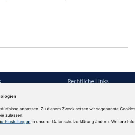
s
Rechtliche Links
Impressum
ologien
etter
Datenschutzerklärung
Erklärung zur Barrierefreiheit
edürfnisse anpassen. Zu diesem Zweck setzen wir sogenannte Cookies
Barrieren melden
ie zulassen.
ie-Einstellungen
in unserer Datenschutzerklärung ändern. Weitere Info