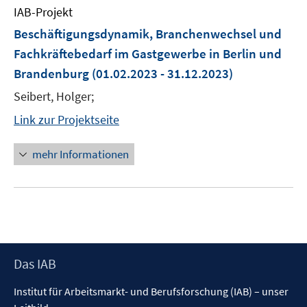
IAB-Projekt
Beschäftigungsdynamik, Branchenwechsel und
Fachkräftebedarf im Gastgewerbe in Berlin und
Brandenburg
(01.02.2023 - 31.12.2023)
Seibert, Holger;
Link zur Projektseite
mehr Informationen
Footer
Das IAB
Inhalt
Institut für Arbeitsmarkt- und Berufsforschung (IAB) – unser