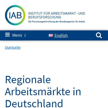
Springe
zum
Inhalt
Suchen nach:
≡
English
Menü
✘
Startseite
Regionale
Arbeitsmärkte in
Deutschland