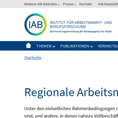
Springe
Weitere IAB Websites
Presse
Kontakt
IAB-Newslet
zum
Inhalt
THEMEN
PUBLIKATIONEN
VERANSTA
Startseite
Regionale Arbeits
Unter den einheitlichen Rahmenbedingungen der
sind, und andere, in denen nahezu Vollbeschäft