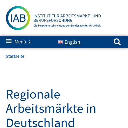
Springe
zum
Inhalt
Suchen nach:
≡
English
Menü
✘
Startseite
Regionale
Arbeitsmärkte in
Deutschland