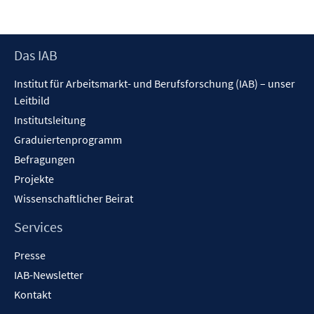
Footer
Das IAB
Inhalt
Institut für Arbeitsmarkt- und Berufsforschung (IAB) – unser
Leitbild
Institutsleitung
Graduiertenprogramm
Befragungen
Projekte
Wissenschaftlicher Beirat
Services
Presse
IAB-Newsletter
Kontakt