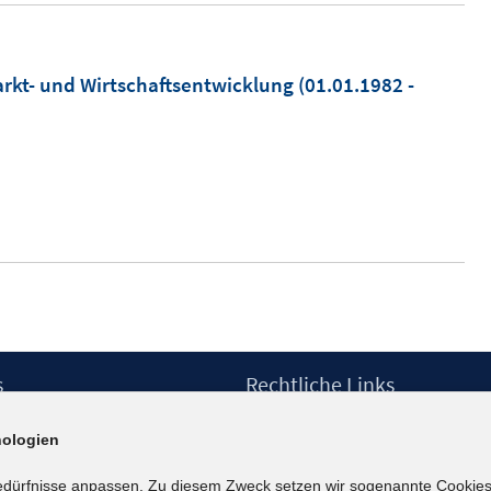
rkt- und Wirtschaftsentwicklung
(01.01.1982 -
s
Rechtliche Links
Impressum
ologien
etter
Datenschutzerklärung
Erklärung zur Barrierefreiheit
edürfnisse anpassen. Zu diesem Zweck setzen wir sogenannte Cookies