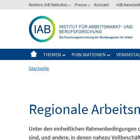
Springe
Weitere IAB Websites
Presse
Kontakt
IAB-Newslet
zum
Inhalt
THEMEN
PUBLIKATIONEN
VERANSTA
Startseite
Regionale Arbeits
Unter den einheitlichen Rahmenbedingungen der
sind, und andere, in denen nahezu Vollbeschäft