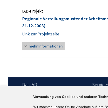
IAB-Projekt
Regionale Verteilungsmuster der Arbeitsma
31.12.2003)
Link zur Projektseite
mehr Informationen
Footer
Das IAB
Service
Inhalt
Institut für Arbeitsmarkt- und
Presse
Verwendung von Cookies und anderen Techn
Berufsforschung (IAB) – unser Leitbild
IAB-Newsl
Institutsleitung
Kontakt
Wir möchten unsere Online-Angebote auf Ihre B