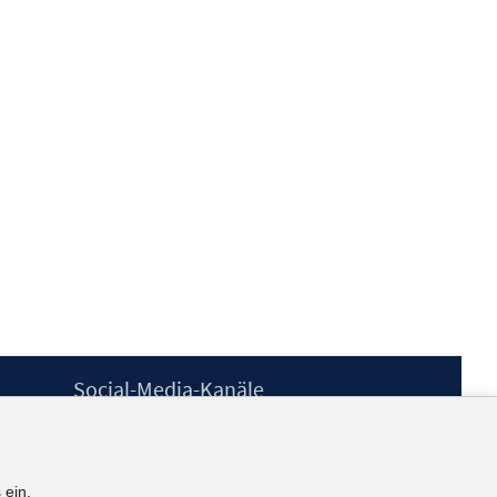
Social-Media-Kanäle
BlueSky
YouTube
LinkedIn
 ein.