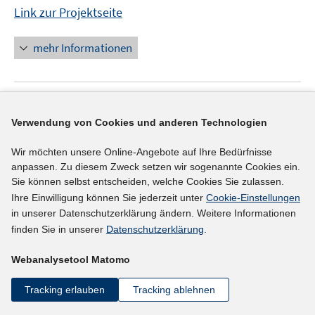
Link zur Projektseite
mehr Informationen
IAB-Projekt
Verwendung von Cookies und anderen Technologien
Strukturwandel und skill-relatedness in den
Regionen Deutschlands
(01.06.2013 - 30.06.2014)
Wir möchten unsere Online-Angebote auf Ihre Bedürfnisse
anpassen. Zu diesem Zweck setzen wir sogenannte Cookies ein.
Otto, Anne; Weyh, Antje;
Sie können selbst entscheiden, welche Cookies Sie zulassen.
Ihre Einwilligung können Sie jederzeit unter
Cookie-Einstellungen
Link zur Projektseite
in unserer Datenschutzerklärung ändern. Weitere Informationen
finden Sie in unserer
Datenschutzerklärung
.
mehr Informationen
Webanalysetool Matomo
Tracking erlauben
Tracking ablehnen
IAB-Projekt