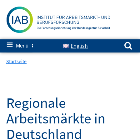
Springe
zum
Inhalt
Suchen nach:
≡
English
Menü
✘
Startseite
Regionale
Arbeitsmärkte in
Deutschland