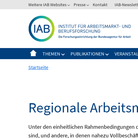
Springe
Weitere IAB Websites
Presse
Kontakt
IAB-Newslet
zum
Inhalt
THEMEN
PUBLIKATIONEN
VERANSTA
Startseite
Regionale Arbeits
Unter den einheitlichen Rahmenbedingungen der
sind, und andere, in denen nahezu Vollbeschäft