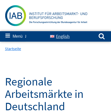
Springe
zum
Inhalt
Suchen nach:
≡
English
Menü
✘
Startseite
Regionale
Arbeitsmärkte in
Deutschland