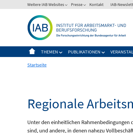
Springe
Weitere IAB Websites
Presse
Kontakt
IAB-Newslet
zum
Inhalt
THEMEN
PUBLIKATIONEN
VERANSTA
Startseite
Regionale Arbeits
Unter den einheitlichen Rahmenbedingungen der
sind, und andere, in denen nahezu Vollbeschäft