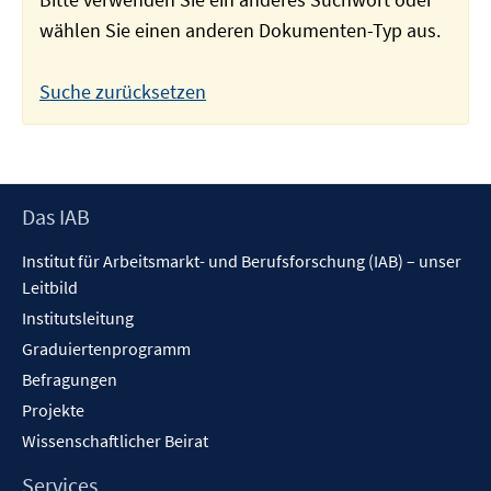
wählen Sie einen anderen Dokumenten-Typ aus.
Suche zurücksetzen
Footer
Das IAB
Inhalt
Institut für Arbeitsmarkt- und Berufsforschung (IAB) – unser
Leitbild
Institutsleitung
Graduiertenprogramm
Befragungen
Projekte
Wissenschaftlicher Beirat
Services