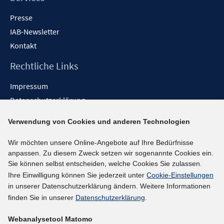
Presse
IAB-Newsletter
Kontakt
Rechtliche Links
Impressum
Datenschutzerklärung
Erklärung zur Barrierefreiheit
Verwendung von Cookies und anderen Technologien
Barrieren melden
Wir möchten unsere Online-Angebote auf Ihre Bedürfnisse
Social-Media-Kanäle
anpassen. Zu diesem Zweck setzen wir sogenannte Cookies ein.
Sie können selbst entscheiden, welche Cookies Sie zulassen.
BlueSky
Ihre Einwilligung können Sie jederzeit unter
Cookie-Einstellungen
YouTube
in unserer Datenschutzerklärung ändern. Weitere Informationen
LinkedIn
finden Sie in unserer
Datenschutzerklärung
.
XING
Webanalysetool Matomo