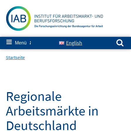
Springe
zum
Inhalt
Suchen nach:
≡
English
Menü
✘
Startseite
Regionale
Arbeitsmärkte in
Deutschland