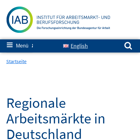
Springe
zum
Inhalt
Suchen nach:
≡
English
Menü
✘
Startseite
Regionale
Arbeitsmärkte in
Deutschland