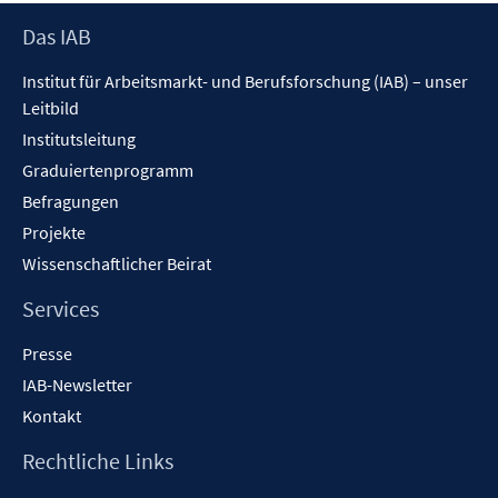
Footer
Das IAB
Inhalt
Institut für Arbeitsmarkt- und Berufsforschung (IAB) – unser
Leitbild
Institutsleitung
Graduiertenprogramm
Befragungen
Projekte
Wissenschaftlicher Beirat
Services
Presse
IAB-Newsletter
Kontakt
Rechtliche Links