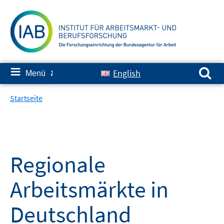
Springe
zum
Inhalt
Suchen nach:
≡
English
Menü
✘
Startseite
Regionale
Arbeitsmärkte in
Deutschland