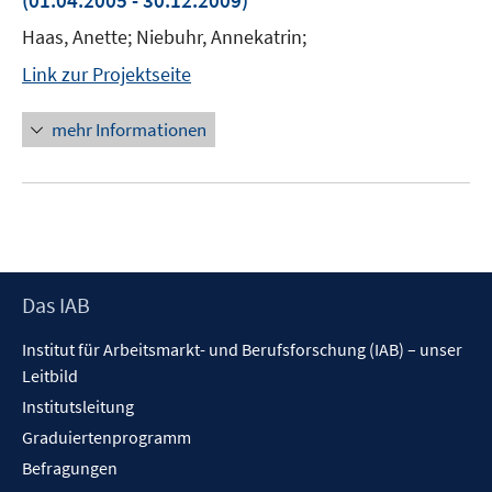
(01.04.2005 - 30.12.2009)
Haas, Anette; Niebuhr, Annekatrin;
Link zur Projektseite
mehr Informationen
Footer
Das IAB
Inhalt
Institut für Arbeitsmarkt- und Berufsforschung (IAB) – unser
Leitbild
Institutsleitung
Graduiertenprogramm
Befragungen