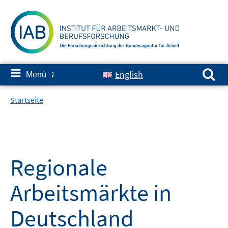
Springe
zum
Inhalt
Suchen nach:
≡
English
Menü
✘
Startseite
Regionale
Arbeitsmärkte in
Deutschland