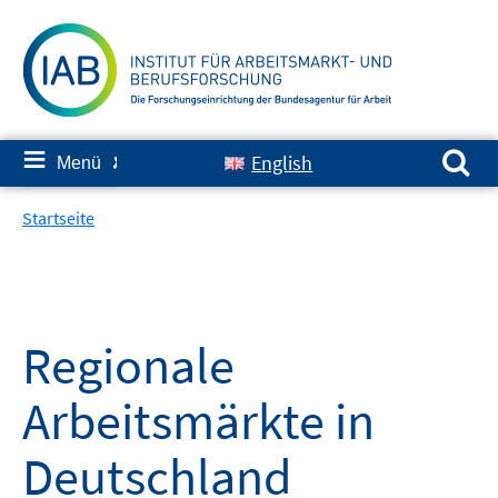
Springe
zum
Inhalt
Suchen nach:
≡
English
Menü
✘
Startseite
Regionale
Arbeitsmärkte in
Deutschland