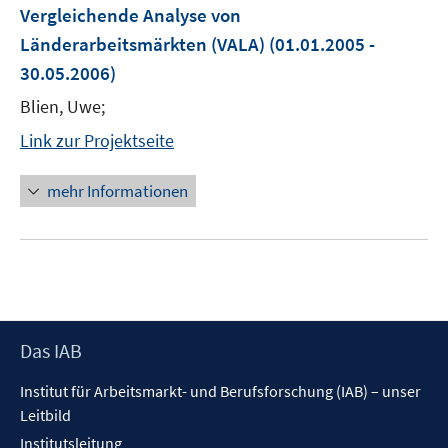
Vergleichende Analyse von
Länderarbeitsmärkten (VALA)
(01.01.2005 -
30.05.2006)
Blien, Uwe;
Link zur Projektseite
mehr Informationen
Footer
Das IAB
Inhalt
Institut für Arbeitsmarkt- und Berufsforschung (IAB) – unser
Leitbild
Institutsleitung