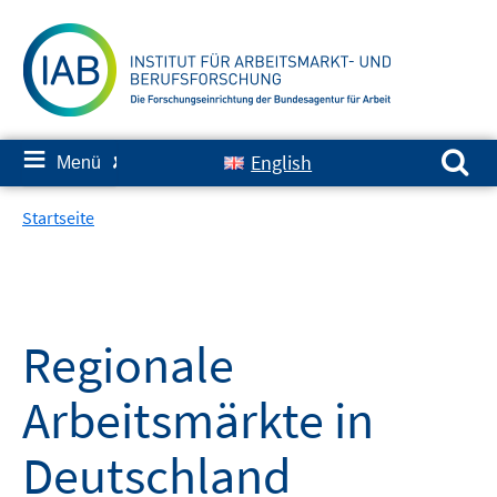
Springe
zum
Inhalt
Suchen nach:
≡
English
Menü
✘
Startseite
Regionale
Arbeitsmärkte in
Deutschland