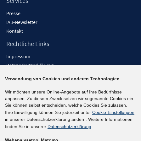
Services
Presse
IAB-Newsletter
Kontakt
Rechtliche Links
Impressum
Datenschutzerklärung
Erklärung zur Barrierefreiheit
Verwendung von Cookies und anderen Technologien
Barrieren melden
Wir möchten unsere Online-Angebote auf Ihre Bedürfnisse
Social-Media-Kanäle
anpassen. Zu diesem Zweck setzen wir sogenannte Cookies ein.
Sie können selbst entscheiden, welche Cookies Sie zulassen.
BlueSky
Ihre Einwilligung können Sie jederzeit unter
Cookie-Einstellungen
YouTube
in unserer Datenschutzerklärung ändern. Weitere Informationen
LinkedIn
finden Sie in unserer
Datenschutzerklärung
.
XING
Webanalysetool Matomo