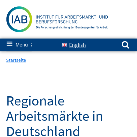
Springe
zum
Inhalt
Suchen nach:
≡
English
Menü
✘
Startseite
Regionale
Arbeitsmärkte in
Deutschland