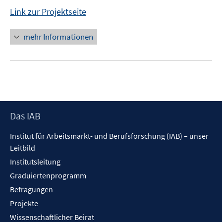
Link zur Projektseite
mehr Informationen
Footer
Das IAB
Inhalt
Institut für Arbeitsmarkt- und Berufsforschung (IAB) – unser
Leitbild
Institutsleitung
Graduiertenprogramm
Befragungen
Projekte
Wissenschaftlicher Beirat