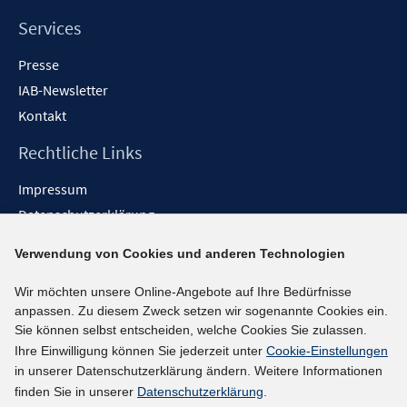
Services
Presse
IAB-Newsletter
Kontakt
Rechtliche Links
Impressum
Datenschutzerklärung
Erklärung zur Barrierefreiheit
Verwendung von Cookies und anderen Technologien
Barrieren melden
Wir möchten unsere Online-Angebote auf Ihre Bedürfnisse
Social-Media-Kanäle
anpassen. Zu diesem Zweck setzen wir sogenannte Cookies ein.
Sie können selbst entscheiden, welche Cookies Sie zulassen.
BlueSky
Ihre Einwilligung können Sie jederzeit unter
Cookie-Einstellungen
YouTube
in unserer Datenschutzerklärung ändern. Weitere Informationen
LinkedIn
finden Sie in unserer
Datenschutzerklärung
.