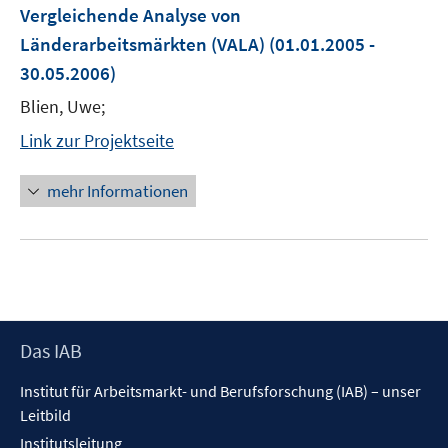
Vergleichende Analyse von
Länderarbeitsmärkten (VALA)
(01.01.2005 -
30.05.2006)
Blien, Uwe;
Link zur Projektseite
mehr Informationen
Footer
Das IAB
Inhalt
Institut für Arbeitsmarkt- und Berufsforschung (IAB) – unser
Leitbild
Institutsleitung