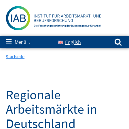
Springe
zum
Inhalt
Suchen nach:
≡
English
Menü
✘
Startseite
Regionale
Arbeitsmärkte in
Deutschland