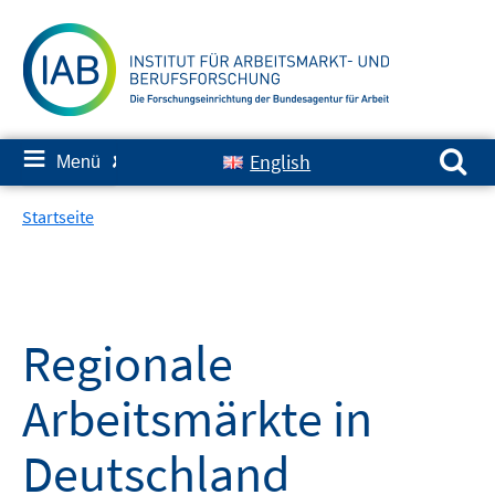
Springe
zum
Inhalt
Suchen nach:
≡
English
Menü
✘
Startseite
Regionale
Arbeitsmärkte in
Deutschland