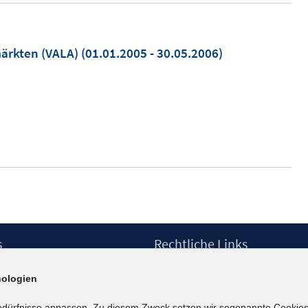
ärkten (VALA)
(01.01.2005 - 30.05.2006)
s
Rechtliche Links
Impressum
ologien
etter
Datenschutzerklärung
Erklärung zur Barrierefreiheit
edürfnisse anpassen. Zu diesem Zweck setzen wir sogenannte Cookies