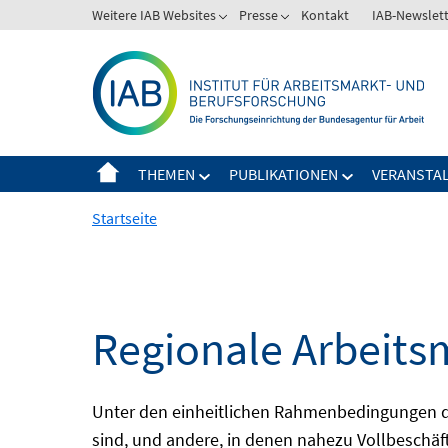
Springe
Weitere IAB Websites
Presse
Kontakt
IAB-Newslet
zum
Inhalt
THEMEN
PUBLIKATIONEN
VERANSTA
Startseite
Regionale Arbeits
Unter den einheitlichen Rahmenbedingungen der
sind, und andere, in denen nahezu Vollbeschäft