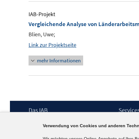
IAB-Projekt
Vergleichende Analyse von Länderarbeitsm
Blien, Uwe;
Link zur Projektseite
mehr Informationen
Footer
Das IAB
Service
Inhalt
Institut für Arbeitsmarkt- und
Presse
Verwendung von Cookies und anderen Techn
Berufsforschung (IAB) – unser Leitbild
IAB-Newsl
Institutsleitung
Kontakt
Wir möchten unsere Online-Angebote auf Ihre B