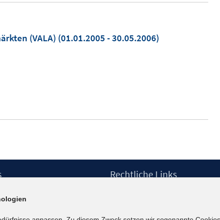
ärkten (VALA)
(01.01.2005 - 30.05.2006)
s
Rechtliche Links
Impressum
ologien
etter
Datenschutzerklärung
Erklärung zur Barrierefreiheit
edürfnisse anpassen. Zu diesem Zweck setzen wir sogenannte Cookies