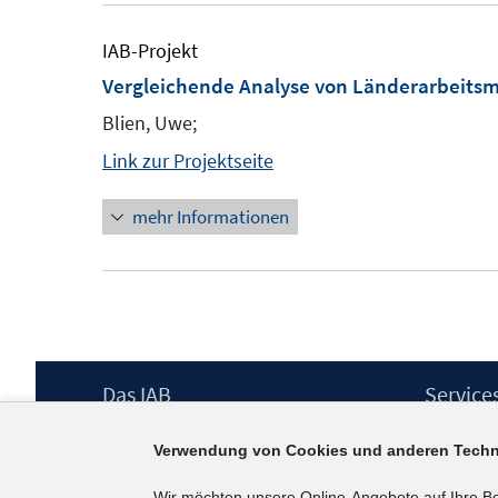
IAB-Projekt
Vergleichende Analyse von Länderarbeitsm
Blien, Uwe;
Link zur Projektseite
mehr Informationen
Footer
Das IAB
Service
Inhalt
Institut für Arbeitsmarkt- und
Presse
Verwendung von Cookies und anderen Techn
Berufsforschung (IAB) – unser Leitbild
IAB-Newsl
Institutsleitung
Kontakt
Wir möchten unsere Online-Angebote auf Ihre B