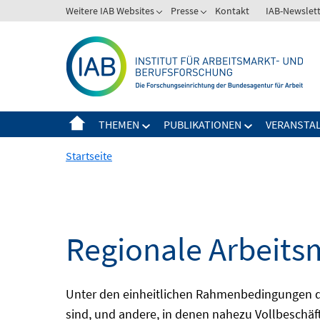
Springe
Weitere IAB Websites
Presse
Kontakt
IAB-Newslet
zum
Inhalt
THEMEN
PUBLIKATIONEN
VERANSTA
Startseite
Regionale Arbeits
Unter den einheitlichen Rahmenbedingungen der
sind, und andere, in denen nahezu Vollbeschäft