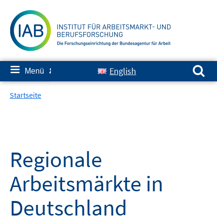
Springe
zum
Inhalt
Suchen nach:
≡
English
Menü
✘
Startseite
Regionale
Arbeitsmärkte in
Deutschland