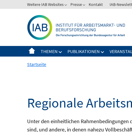
Springe
Weitere IAB Websites
Presse
Kontakt
IAB-Newslet
zum
Inhalt
THEMEN
PUBLIKATIONEN
VERANSTA
Startseite
Regionale Arbeits
Unter den einheitlichen Rahmenbedingungen der
sind, und andere, in denen nahezu Vollbeschäft