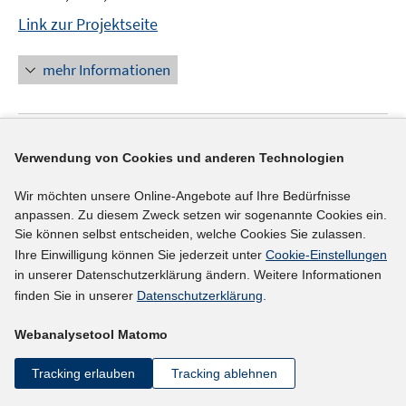
Link zur Projektseite
mehr Informationen
IAB-Projekt
Verwendung von Cookies und anderen Technologien
Entwicklungen an der Zweiten Schwelle Der
Wir möchten unsere Online-Angebote auf Ihre Bedürfnisse
Übergang von Auszubildenden in Sachsen in den
anpassen. Zu diesem Zweck setzen wir sogenannte Cookies ein.
Arbeitsmarkt
(01.01.2017 - 31.01.2018)
Sie können selbst entscheiden, welche Cookies Sie zulassen.
Ihre Einwilligung können Sie jederzeit unter
Cookie-Einstellungen
Weyh, Antje;
in unserer Datenschutzerklärung ändern. Weitere Informationen
Link zur Projektseite
finden Sie in unserer
Datenschutzerklärung
.
Webanalysetool Matomo
mehr Informationen
Tracking erlauben
Tracking ablehnen