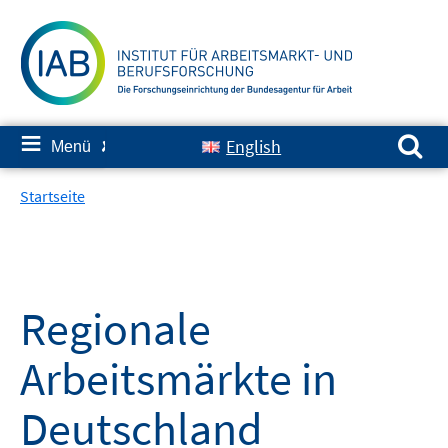
Springe
zum
Inhalt
Suchen nach:
≡
English
Menü
✘
Startseite
Regionale
Arbeitsmärkte in
Deutschland