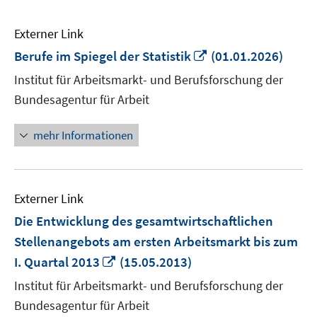
Externer Link
In
Berufe im Spiegel der Statistik
(01.01.2026)
neuem
Institut für Arbeitsmarkt- und Berufsforschung der
Fenster
Bundesagentur für Arbeit
öffnen
mehr Informationen
Externer Link
Die Entwicklung des gesamtwirtschaftlichen
Stellenangebots am ersten Arbeitsmarkt bis zum
In
I. Quartal 2013
(15.05.2013)
neuem
Institut für Arbeitsmarkt- und Berufsforschung der
Fenster
Bundesagentur für Arbeit
öffnen