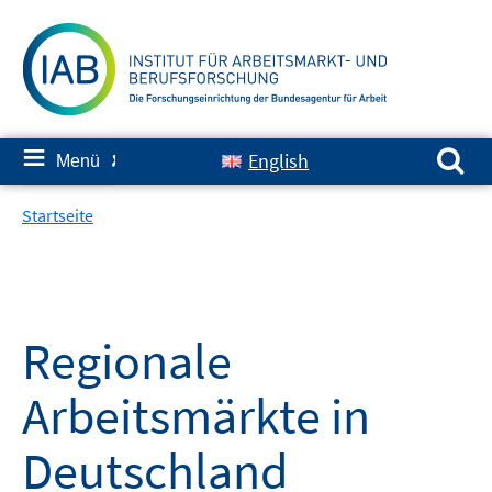
Springe
zum
Inhalt
Suchen nach:
≡
English
Menü
✘
Startseite
Regionale
Arbeitsmärkte in
Deutschland