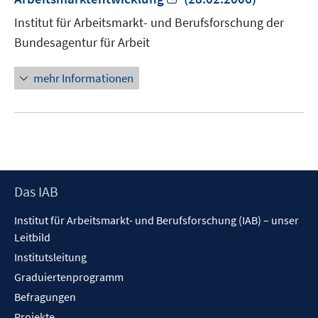
neuem
Institut für Arbeitsmarkt- und Berufsforschung der
Fenster
Bundesagentur für Arbeit
öffnen
mehr Informationen
Footer
Das IAB
Inhalt
Institut für Arbeitsmarkt- und Berufsforschung (IAB) – unser
Leitbild
Institutsleitung
Graduiertenprogramm
Befragungen
Projekte