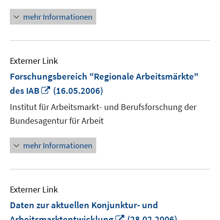
mehr Informationen
Externer Link
Forschungsbereich "Regionale Arbeitsmärkte"
In
des IAB
(16.05.2006)
neuem
Institut für Arbeitsmarkt- und Berufsforschung der
Fenster
Bundesagentur für Arbeit
öffnen
mehr Informationen
Externer Link
Daten zur aktuellen Konjunktur- und
In
Arbeitsmarktentwicklung
(28.02.2006)