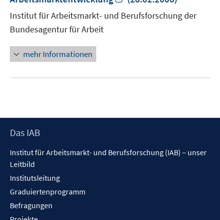
neuem
Institut für Arbeitsmarkt- und Berufsforschung der
Fenster
Bundesagentur für Arbeit
öffnen
mehr Informationen
Footer
Das IAB
Inhalt
Institut für Arbeitsmarkt- und Berufsforschung (IAB) – unser
Leitbild
Institutsleitung
Graduiertenprogramm
Befragungen
Projekte