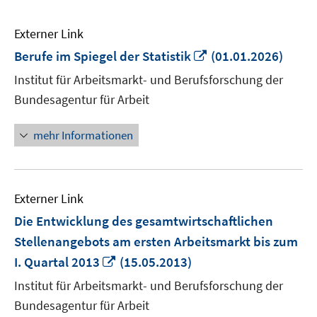
Externer Link
In
Berufe im Spiegel der Statistik
(01.01.2026)
neuem
Institut für Arbeitsmarkt- und Berufsforschung der
Fenster
Bundesagentur für Arbeit
öffnen
mehr Informationen
Externer Link
Die Entwicklung des gesamtwirtschaftlichen
Stellenangebots am ersten Arbeitsmarkt bis zum
In
I. Quartal 2013
(15.05.2013)
neuem
Institut für Arbeitsmarkt- und Berufsforschung der
Fenster
Bundesagentur für Arbeit
öffnen