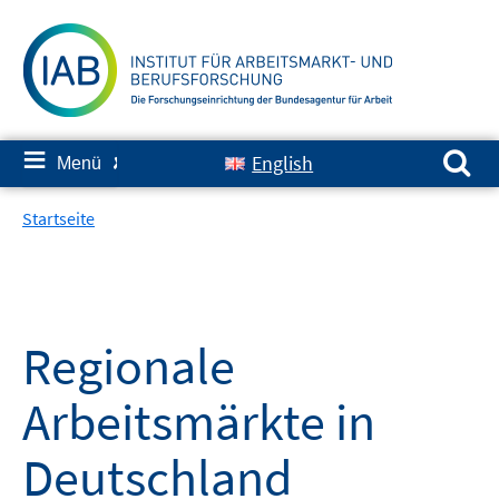
Springe
zum
Inhalt
Suchen nach:
≡
English
Menü
✘
Startseite
Regionale
Arbeitsmärkte in
Deutschland