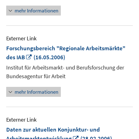
mehr Informationen
Externer Link
Forschungsbereich "Regionale Arbeitsmärkte"
In
des IAB
(16.05.2006)
neuem
Institut für Arbeitsmarkt- und Berufsforschung der
Fenster
Bundesagentur für Arbeit
öffnen
mehr Informationen
Externer Link
Daten zur aktuellen Konjunktur- und
In
Arbeitsmarktentwicklung
(28.02.2006)