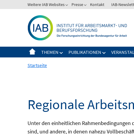
Springe
Weitere IAB Websites
Presse
Kontakt
IAB-Newslet
zum
Inhalt
THEMEN
PUBLIKATIONEN
VERANSTA
Startseite
Regionale Arbeits
Unter den einheitlichen Rahmenbedingungen der
sind, und andere, in denen nahezu Vollbeschäft