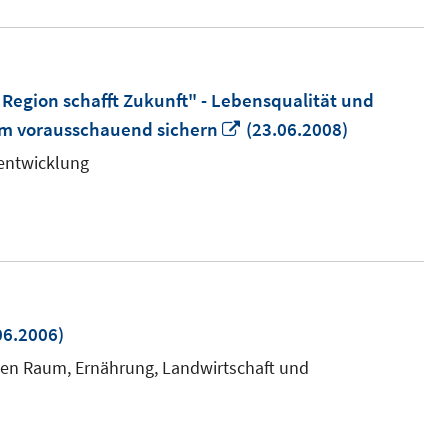
Region schafft Zukunft" - Lebensqualität und
In
um vorausschauend sichern
(23.06.2008)
neuem
entwicklung
Fenster
öffnen
06.2006)
em
chen Raum, Ernährung, Landwirtschaft und
ter
en