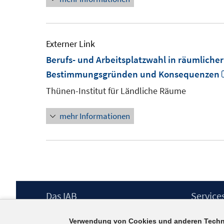
Externer Link
Berufs- und Arbeitsplatzwahl in räumlicher
Bestimmungsgründen und Konsequenzen
Thünen-Institut für Ländliche Räume
mehr Informationen
Footer
Das IAB
Service
Inhalt
Institut für Arbeitsmarkt- und
Presse
Verwendung von Cookies und anderen Techn