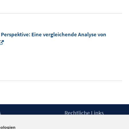
 Perspektive: Eine vergleichende Analyse von
In
neuem
Fenster
öffnen
s
Rechtliche Links
Impressum
ologien