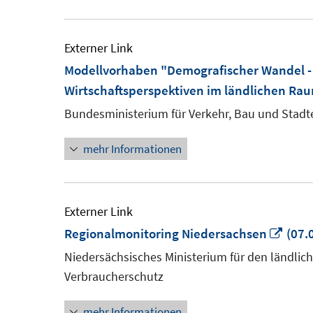
Externer Link
Modellvorhaben "Demografischer Wandel - 
Wirtschaftsperspektiven im ländlichen Ra
Bundesministerium für Verkehr, Bau und Stadt
mehr Informationen
Externer Link
In
Regionalmonitoring Niedersachsen
(07.
neu
Niedersächsisches Ministerium für den ländli
Fens
Verbraucherschutz
öffn
mehr Informationen