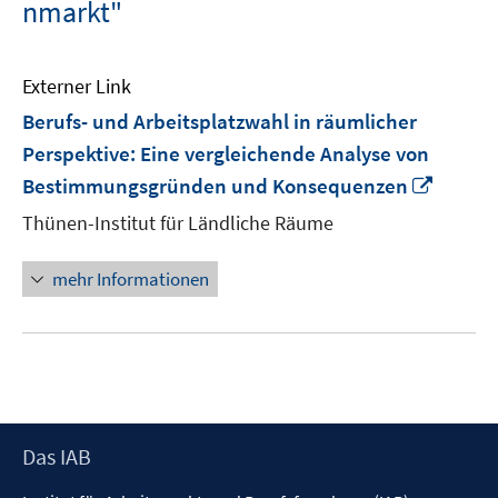
nmarkt"
Externer Link
Berufs- und Arbeitsplatzwahl in räumlicher
Perspektive: Eine vergleichende Analyse von
In
Bestimmungsgründen und Konsequenzen
neuem
Thünen-Institut für Ländliche Räume
Fenste
öffnen
mehr Informationen
Footer
Das IAB
Inhalt