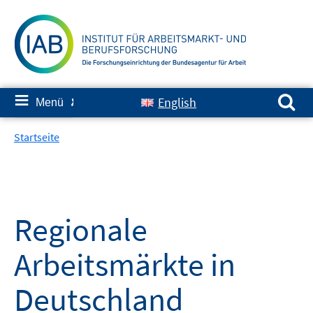
Springe
zum
Inhalt
Suchen nach:
≡
English
Menü
✘
Startseite
Regionale
Arbeitsmärkte in
Deutschland